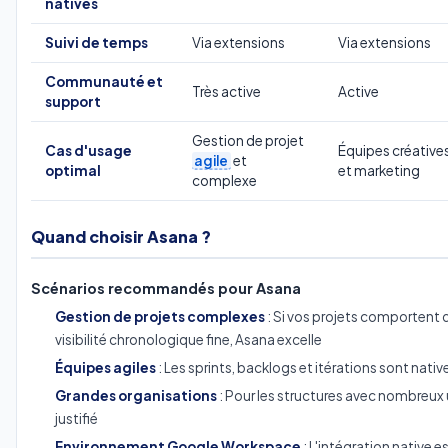
natives
Suivi de temps
Via extensions
Via extensions
Communauté et
Très active
Active
support
Gestion de projet
Cas d'usage
Équipes créative
agile
et
optimal
et marketing
complexe
Quand choisir Asana ?
Scénarios recommandés pour Asana
Gestion de projets complexes
: Si vos projets comporten
visibilité chronologique fine, Asana excelle
Équipes agiles
: Les sprints, backlogs et itérations sont nat
Grandes organisations
: Pour les structures avec nombreux 
justifié
Environnement Google Workspace
: L'intégration native e