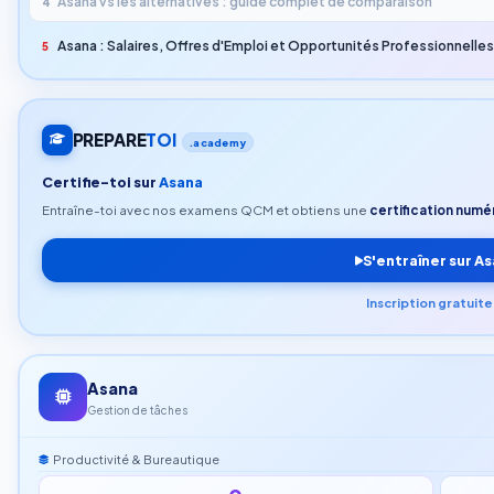
Asana vs les alternatives : guide complet de comparaison
4
Asana : Salaires, Offres d'Emploi et Opportunités Professionnelle
5
PREPARE
TOI
.academy
Certifie-toi sur
Asana
Entraîne-toi avec nos examens QCM et obtiens une
certification numér
S'entraîner sur A
Inscription gratuit
Asana
Gestion de tâches
Productivité & Bureautique