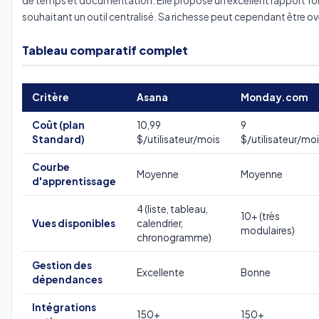
de temps et documentation. Elle propose un excellent rapport fon
souhaitant un outil centralisé. Sa richesse peut cependant être ov
Tableau comparatif complet
Critère
Asana
Monday.com
Coût (plan
10,99
9
Standard)
$/utilisateur/mois
$/utilisateur/mo
Courbe
Moyenne
Moyenne
d'apprentissage
4 (liste, tableau,
10+ (très
Vues disponibles
calendrier,
modulaires)
chronogramme)
Gestion des
Excellente
Bonne
dépendances
Intégrations
150+
150+