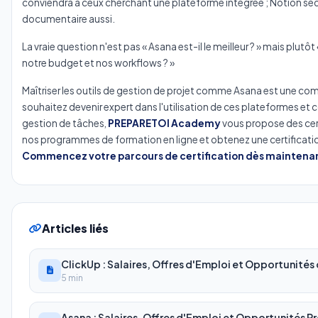
conviendra à ceux cherchant une plateforme intégrée ; Notion séd
documentaire aussi.
La vraie question n'est pas « Asana est-il le meilleur ? » mais plutô
notre budget et nos workflows ? »
Maîtriser les outils de gestion de projet comme Asana est une co
souhaitez devenir expert dans l'utilisation de ces plateformes et
gestion de tâches,
PREPARETOI Academy
vous propose des cer
nos programmes de formation en ligne et obtenez une certificatio
Commencez votre parcours de certification dès maintena
Articles liés
ClickUp : Salaires, Offres d'Emploi et Opportunités 
5 min
Asana : Salaires, Offres d'Emploi et Opportunités P