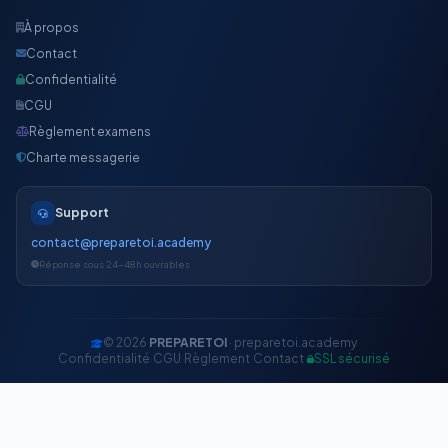
À propos
Contact
Confidentialité
CGU
Règlement examens
Charte messagerie
Support
contact@preparetoi.academy
Réponse sous 24-48h ouvrables
© 2026
PREPARETOI
· preparetoi.academy
Confidentialité
·
CGU
·
Règlement
·
Contact
·
SSL sécurisé