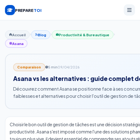
PREPARE
TOI
Accueil
Blog
Productivité & Bureautique
Asana
5 min
09/04/2026
Comparaison
Asana vs les alternatives : guide complet
Découvrez comment Asana se positionne face à ses concurre
faiblesses et alternatives pour choisir l'outil de gestion de tâ
Choisir le bon outil de gestion de tâches est une décision straté
productivité. Asana s'est imposé comme l'une des solutions phar
toujours plus vive, il devient essentiel de comprendre ses atouts r