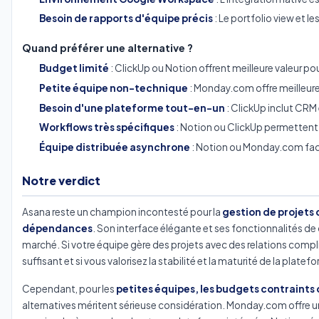
Besoin de rapports d'équipe précis
: Le portfolio view et l
Quand préférer une alternative ?
Budget limité
: ClickUp ou Notion offrent meilleure valeur po
Petite équipe non-technique
: Monday.com offre meilleure 
Besoin d'une plateforme tout-en-un
: ClickUp inclut CRM
Workflows très spécifiques
: Notion ou ClickUp permettent
Équipe distribuée asynchrone
: Notion ou Monday.com faci
Notre verdict
Asana reste un champion incontesté pour la
gestion de projets 
dépendances
. Son interface élégante et ses fonctionnalités d
marché. Si votre équipe gère des projets avec des relations compl
suffisant et si vous valorisez la stabilité et la maturité de la plate
Cependant, pour les
petites équipes, les budgets contraints
alternatives méritent sérieuse considération. Monday.com offre un me