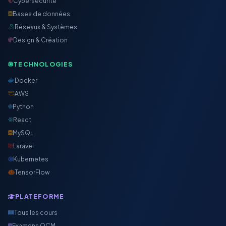
Cybersécurité
Bases de données
Réseaux & Systèmes
Design & Création
TECHNOLOGIES
Docker
AWS
Python
React
MySQL
Laravel
Kubernetes
TensorFlow
PLATEFORME
Tous les cours
Examens QCM