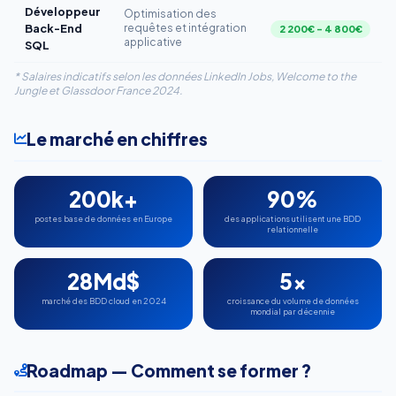
Développeur
Optimisation des
Back-End
requêtes et intégration
2 200€ – 4 800€
applicative
SQL
* Salaires indicatifs selon les données LinkedIn Jobs, Welcome to the
Jungle et Glassdoor France 2024.
Le marché en chiffres
200k+
90%
postes base de données en Europe
des applications utilisent une BDD
relationnelle
28Md$
5x
marché des BDD cloud en 2024
croissance du volume de données
mondial par décennie
Roadmap — Comment se former ?