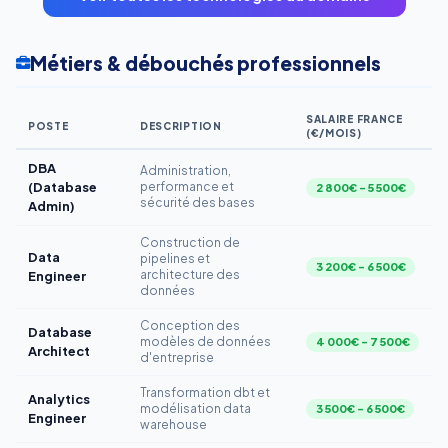
Métiers & débouchés professionnels
SALAIRE FRANCE
POSTE
DESCRIPTION
(€/MOIS)
DBA
Administration,
(Database
performance et
2 800€ – 5 500€
sécurité des bases
Admin)
Construction de
Data
pipelines et
3 200€ – 6 500€
architecture des
Engineer
données
Conception des
Database
modèles de données
4 000€ – 7 500€
Architect
d'entreprise
Transformation dbt et
Analytics
modélisation data
3 500€ – 6 500€
Engineer
warehouse