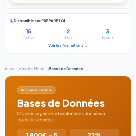
Disponible sur PREPARETOI
15
2
3
Technos
Cours
Examens
Voir les formations →
Accueil
/
Guides Métiers
/
Bases de Données
📊 Incontournable
Bases de Données
Stocker, organiser et exploiter les données à
toutes les échelles
1 800€ – 5
22%