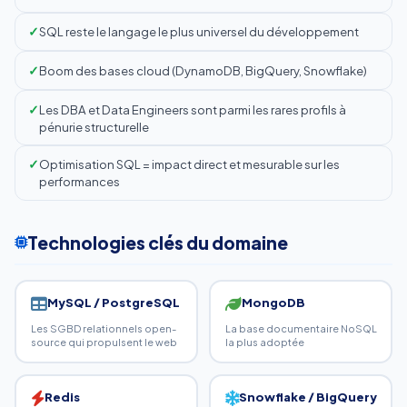
SQL reste le langage le plus universel du développement
Boom des bases cloud (DynamoDB, BigQuery, Snowflake)
Les DBA et Data Engineers sont parmi les rares profils à
pénurie structurelle
Optimisation SQL = impact direct et mesurable sur les
performances
Technologies clés du domaine
MySQL / PostgreSQL
MongoDB
Les SGBD relationnels open-
La base documentaire NoSQL
source qui propulsent le web
la plus adoptée
Redis
Snowflake / BigQuery