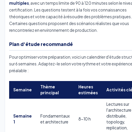
multiples
, avec un temps limite de 90 à 120 minutes selon le nive
certification. Les questions testent à la fois vos connaissances
théoriques et votre capacité à résoudre des problèmes pratiques.
Certaines questions proposent des scénarios réalistes que vous
rencontreriez en environnement de production.
Plan d'étude recommandé
Pour optimiser votre préparation, voici un calendrier d'étude struc
sur 6 semaines. Adaptez-le selon votre rythme et votre expérienc
préalable :
Thème
Heures
Semaine
Activités cl
principal
estimées
Lectures sur
l'architecture
Semaine
Fondamentaux
distribuée,
8-10 h
1
et architecture
topology,
replication,