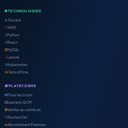
TECHNOLOGIES
Docker
AWS
Python
React
MySQL
Laravel
Kubernetes
TensorFlow
PLATEFORME
Tous les cours
Examens QCM
Vérifier un certificat
Rechercher
Abonnement Premium