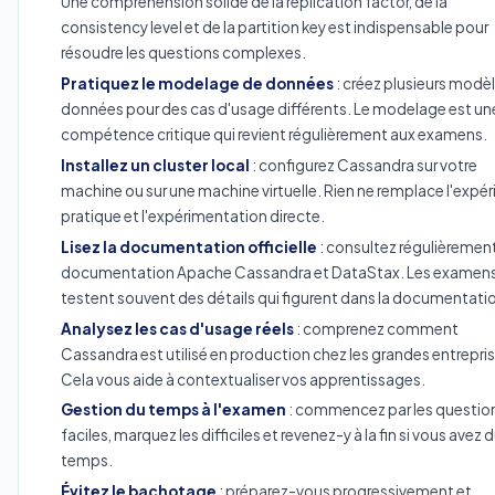
Une compréhension solide de la replication factor, de la
consistency level et de la partition key est indispensable pour
résoudre les questions complexes.
Pratiquez le modelage de données
: créez plusieurs modè
données pour des cas d'usage différents. Le modelage est un
compétence critique qui revient régulièrement aux examens.
Installez un cluster local
: configurez Cassandra sur votre
machine ou sur une machine virtuelle. Rien ne remplace l'expé
pratique et l'expérimentation directe.
Lisez la documentation officielle
: consultez régulièrement
documentation Apache Cassandra et DataStax. Les examen
testent souvent des détails qui figurent dans la documentati
Analysez les cas d'usage réels
: comprenez comment
Cassandra est utilisé en production chez les grandes entrepris
Cela vous aide à contextualiser vos apprentissages.
Gestion du temps à l'examen
: commencez par les questio
faciles, marquez les difficiles et revenez-y à la fin si vous avez 
temps.
Évitez le bachotage
: préparez-vous progressivement et