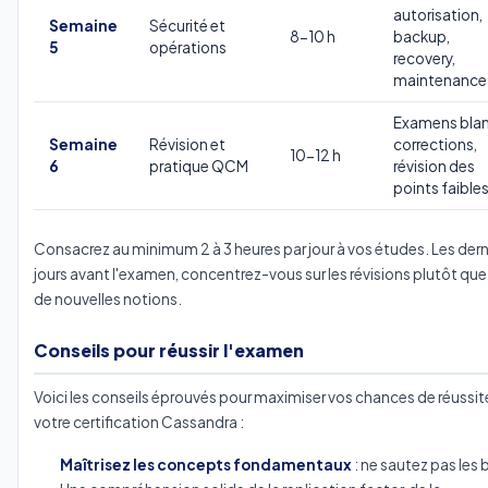
autorisation,
Semaine
Sécurité et
8-10 h
backup,
5
opérations
recovery,
maintenance
Examens blan
Semaine
Révision et
corrections,
10-12 h
6
pratique QCM
révision des
points faible
Consacrez au minimum 2 à 3 heures par jour à vos études. Les dern
jours avant l'examen, concentrez-vous sur les révisions plutôt que
de nouvelles notions.
Conseils pour réussir l'examen
Voici les conseils éprouvés pour maximiser vos chances de réussit
votre certification Cassandra :
Maîtrisez les concepts fondamentaux
: ne sautez pas les 