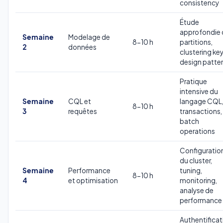
consistency
Étude
approfondie 
Semaine
Modelage de
8-10 h
partitions,
2
données
clustering key
design patte
Pratique
intensive du
Semaine
CQL et
langage CQL
8-10 h
3
requêtes
transactions,
batch
operations
Configuratio
du cluster,
Semaine
Performance
tuning,
8-10 h
4
et optimisation
monitoring,
analyse de
performance
Authentificat