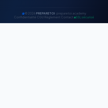
© 2026
PREPARETOI
· preparetoi.academy
Confidentialité
·
CGU
·
Règlement
·
Contact
·
SSL sécurisé