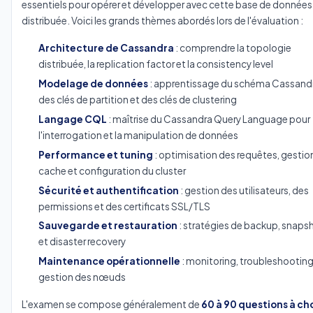
essentiels pour opérer et développer avec cette base de données
distribuée. Voici les grands thèmes abordés lors de l'évaluation :
Architecture de Cassandra
: comprendre la topologie
distribuée, la replication factor et la consistency level
Modelage de données
: apprentissage du schéma Cassandr
des clés de partition et des clés de clustering
Langage CQL
: maîtrise du Cassandra Query Language pour
l'interrogation et la manipulation de données
Performance et tuning
: optimisation des requêtes, gestio
cache et configuration du cluster
Sécurité et authentification
: gestion des utilisateurs, des
permissions et des certificats SSL/TLS
Sauvegarde et restauration
: stratégies de backup, snaps
et disaster recovery
Maintenance opérationnelle
: monitoring, troubleshooting
gestion des nœuds
L'examen se compose généralement de
60 à 90 questions à ch