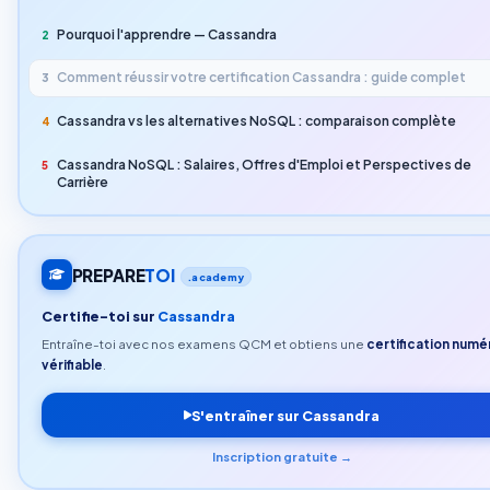
Pourquoi l'apprendre — Cassandra
2
Comment réussir votre certification Cassandra : guide complet
3
Cassandra vs les alternatives NoSQL : comparaison complète
4
Cassandra NoSQL : Salaires, Offres d'Emploi et Perspectives de
5
Carrière
PREPARE
TOI
.academy
Certifie-toi sur
Cassandra
Entraîne-toi avec nos examens QCM et obtiens une
certification numé
vérifiable
.
S'entraîner sur Cassandra
Inscription gratuite →