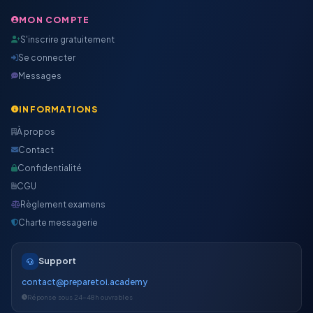
MON COMPTE
S'inscrire gratuitement
Se connecter
Messages
INFORMATIONS
À propos
Contact
Confidentialité
CGU
Règlement examens
Charte messagerie
Support
contact@preparetoi.academy
Réponse sous 24-48h ouvrables