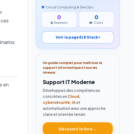
Cloud Computing & DevOps
r
0
0
 ces
Examens
Cours
Voir la page ELK Stack
énarios
Un guide complet pour maîtriser le
support informatique à tous les
niveaux
Support IT Moderne
e en
Développez des compétences
concrètes en
Cloud,
cybersécurité, IA
et
automatisation avec une approche
claire et orientée terrain.
Découvrir le livre →