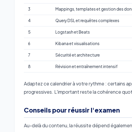
3
Mappings, templates et gestion des do
4
Query DSL et requêtes complexes
5
Logstash et Beats
6
Kibana et visualisations
7
Sécurité et architecture
8
Révision et entraînement intensif
Adaptez ce calendrier à votre rythme : certains a
progressives. L'important reste la cohérence quo
Conseils pour réussir l'examen
Au-delà du contenu, la réussite dépend également