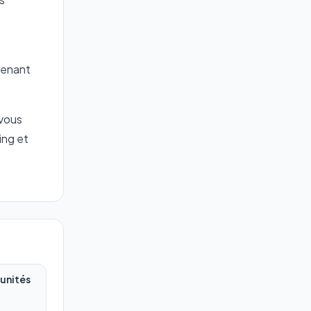
tenant
 vous
ing et
tunités