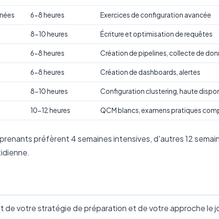
nnées
6-8 heures
Exercices de configuration avancée
8-10 heures
Écriture et optimisation de requêtes
6-8 heures
Création de pipelines, collecte de do
6-8 heures
Création de dashboards, alertes
8-10 heures
Configuration clustering, haute dispon
10-12 heures
QCM blancs, examens pratiques com
pprenants préfèrent 4 semaines intensives, d'autres 12 semai
tidienne.
 de votre stratégie de préparation et de votre approche le j