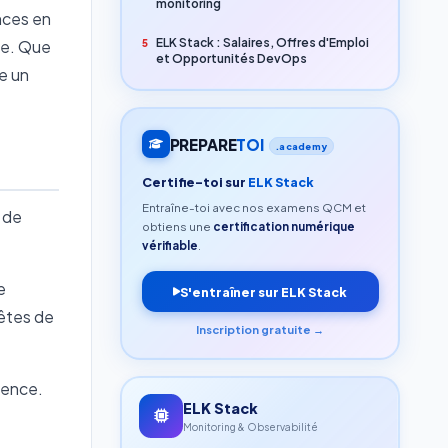
monitoring
nces en
ELK Stack : Salaires, Offres d'Emploi
ne. Que
5
et Opportunités DevOps
e un
PREPARE
TOI
.academy
Certifie-toi sur
ELK Stack
Entraîne-toi avec nos examens QCM et
x de
obtiens une
certification numérique
vérifiable
.
e
S'entraîner sur ELK Stack
êtes de
Inscription gratuite →
ience.
ELK Stack
Monitoring & Observabilité