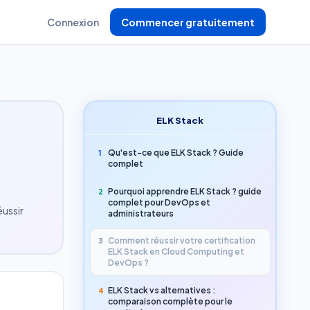
Connexion
Commencer gratuitement
ELK Stack
Qu'est-ce que ELK Stack ? Guide
1
complet
Pourquoi apprendre ELK Stack ? guide
2
complet pour DevOps et
ussir
administrateurs
Comment réussir votre certification
3
ELK Stack en Cloud Computing et
DevOps ?
ELK Stack vs alternatives :
4
comparaison complète pour le