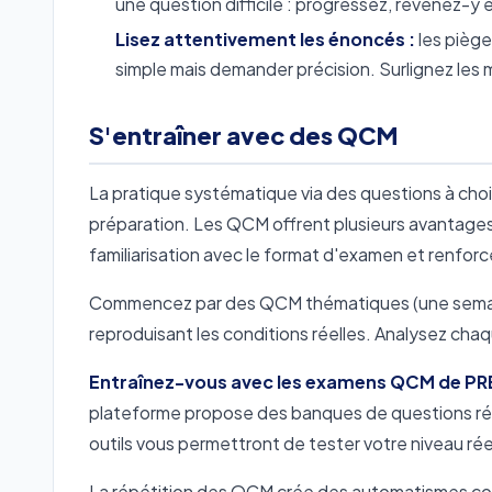
une question difficile : progressez, revenez-y e
Lisez attentivement les énoncés :
les piège
simple mais demander précision. Surlignez les mo
S'entraîner avec des QCM
La pratique systématique via des questions à choix
préparation. Les QCM offrent plusieurs avantages 
familiarisation avec le format d'examen et renfor
Commencez par des QCM thématiques (une semain
reproduisant les conditions réelles. Analysez chaqu
Entraînez-vous avec les examens QCM de PR
plateforme propose des banques de questions réali
outils vous permettront de tester votre niveau réel
La répétition des QCM crée des automatismes cogni