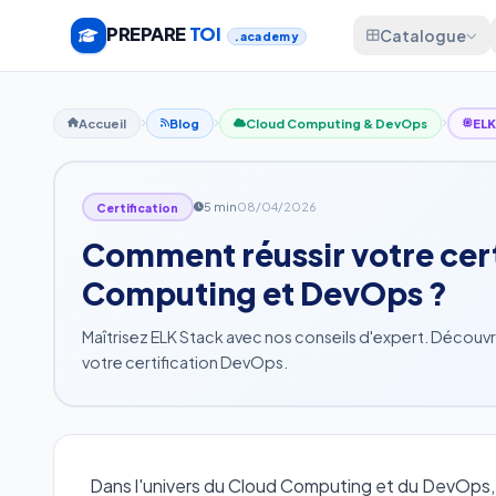
PREPARE
TOI
Catalogue
.academy
Accueil
Blog
Cloud Computing & DevOps
ELK
5 min
08/04/2026
Certification
Comment réussir votre cert
Computing et DevOps ?
Maîtrisez ELK Stack avec nos conseils d'expert. Découvr
votre certification DevOps.
Dans l'univers du Cloud Computing et du DevOps, l