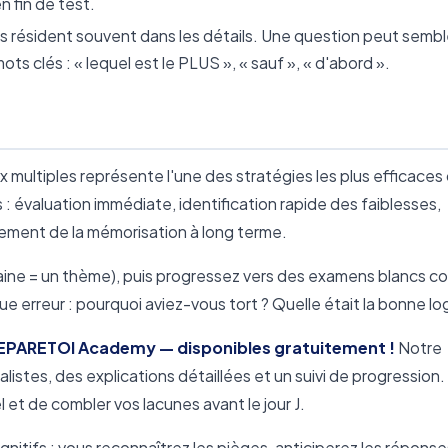
n fin de test.
s résident souvent dans les détails. Une question peut sembl
ts clés : « lequel est le PLUS », « sauf », « d'abord ».
 multiples représente l'une des stratégies les plus efficaces
: évaluation immédiate, identification rapide des faiblesses,
cement de la mémorisation à long terme.
e = un thème), puis progressez vers des examens blancs c
e erreur : pourquoi aviez-vous tort ? Quelle était la bonne lo
EPARETOI Academy — disponibles gratuitement !
Notre
stes, des explications détaillées et un suivi de progression
 et de combler vos lacunes avant le jour J.
tifs : vous reconnaîtrez les pièges, anticiperez les réponse