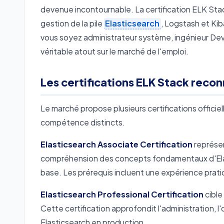
devenue incontournable. La certification ELK St
gestion de la pile
Elasticsearch
, Logstash et Kib
vous soyez administrateur système, ingénieur DevO
véritable atout sur le marché de l'emploi.
Les certifications ELK Stack reco
Le marché propose plusieurs certifications officie
compétence distincts.
Elasticsearch Associate Certification
représen
compréhension des concepts fondamentaux d'Elast
base. Les prérequis incluent une expérience prati
Elasticsearch Professional Certification
cible
Cette certification approfondit l'administration, l
Elasticsearch en production.