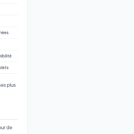
nnées
ibilité
plets
nes plus
our de