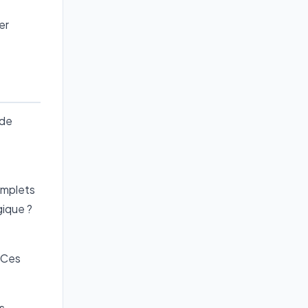
er
 de
omplets
gique ?
. Ces
s