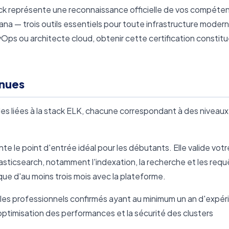
ack représente une reconnaissance officielle de vos compéte
ana — trois outils essentiels pour toute infrastructure moder
ps ou architecte cloud, obtenir cette certification constitu
nnues
lles liées à la stack ELK, chacune correspondant à des niveau
te le point d'entrée idéal pour les débutants. Elle valide votr
icsearch, notamment l'indexation, la recherche et les requ
que d'au moins trois mois avec la plateforme.
 les professionnels confirmés ayant au minimum un an d'expér
'optimisation des performances et la sécurité des clusters