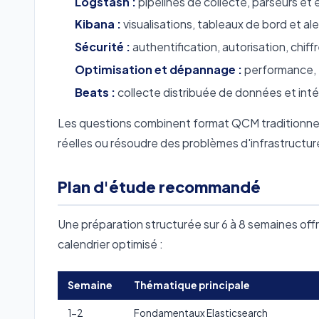
Logstash :
pipelines de collecte, parseurs e
Kibana :
visualisations, tableaux de bord et al
Sécurité :
authentification, autorisation, chif
Optimisation et dépannage :
performance, t
Beats :
collecte distribuée de données et inté
Les questions combinent format QCM traditionnel 
réelles ou résoudre des problèmes d'infrastructur
Plan d'étude recommandé
Une préparation structurée sur 6 à 8 semaines offre
calendrier optimisé :
Semaine
Thématique principale
1-2
Fondamentaux Elasticsearch