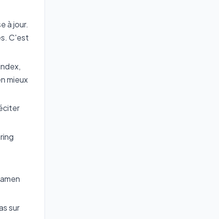
 à jour.
s. C'est
index,
en mieux
éciter
ring
examen
as sur