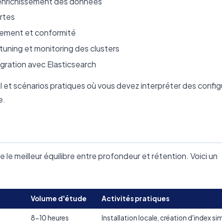
t enrichissement des données
ertes
frement et conformité
uning et monitoring des clusters
gration avec Elasticsearch
et scénarios pratiques où vous devez interpréter des config
e.
 le meilleur équilibre entre profondeur et rétention. Voici un
Volume d'étude
Activités pratiques
8-10 heures
Installation locale, création d'index s