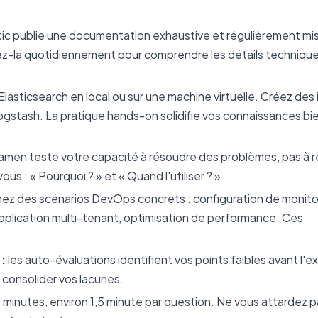
tic publie une documentation exhaustive et régulièrement mise
tez-la quotidiennement pour comprendre les détails technique
 Elasticsearch en local ou sur une machine virtuelle. Créez des 
gstash. La pratique hands-on solidifie vos connaissances bi
amen teste votre capacité à résoudre des problèmes, pas à r
s : « Pourquoi ? » et « Quand l'utiliser ? »
ez des scénarios DevOps concrets : configuration de monito
application multi-tenant, optimisation de performance. Ces
:
les auto-évaluations identifient vos points faibles avant l'
 consolider vos lacunes.
 minutes, environ 1,5 minute par question. Ne vous attardez p