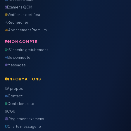
Examens QCM
Vérifier un certificat
Rechercher
Abonnement Premium
MON COMPTE
S'inscrire gratuitement
Se connecter
Messages
INFORMATIONS
À propos
Contact
Confidentialité
CGU
Règlement examens
Charte messagerie