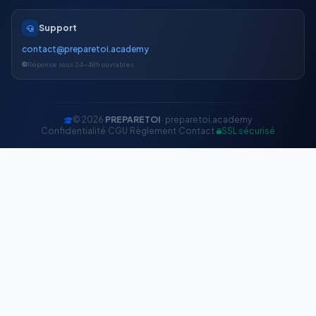
Support
contact@preparetoi.academy
Réponse sous 24-48h ouvrables
© 2026
PREPARETOI
· preparetoi.academy
Confidentialité
·
CGU
·
Règlement
·
Contact
·
SSL sécurisé