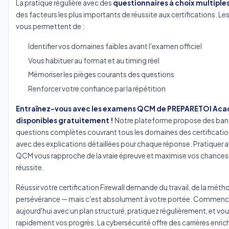
La pratique régulière avec des
questionnaires à choix multiple
des facteurs les plus importants de réussite aux certifications. L
vous permettent de :
Identifier vos domaines faibles avant l'examen officiel
Vous habituer au format et au timing réel
Mémoriser les pièges courants des questions
Renforcer votre confiance par la répétition
Entraînez-vous avec les examens QCM de PREPARETOI Ac
disponibles gratuitement !
Notre plateforme propose des ba
questions complètes couvrant tous les domaines des certification
avec des explications détaillées pour chaque réponse. Pratiquer 
QCM vous rapproche de la vraie épreuve et maximise vos chances
réussite.
Réussir votre certification Firewall demande du travail, de la métho
persévérance — mais c'est absolument à votre portée. Commenc
aujourd'hui avec un plan structuré, pratiquez régulièrement, et vou
rapidement vos progrès. La cybersécurité offre des carrières enric