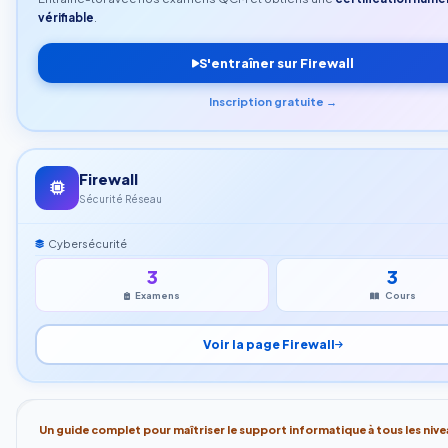
vérifiable
.
S'entraîner sur Firewall
Inscription gratuite →
Firewall
Sécurité Réseau
Cybersécurité
3
3
Examens
Cours
Voir la page Firewall
Un guide complet pour maîtriser le support informatique à tous les nive