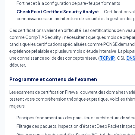
Fortinet et à la configuration de pare-feu performants
Check Point Certified Security Analyst
— Certification val
connaissances sur l'architecture de sécurité et la gestion des
Ces certifications varient en difficulté. Les certifications de nive
comme CompTIA Security+ nécessitent quelques mois de prépar
tandis que les certifications spécialisées comme PCNSE demand
expérience préalable et plusieurs mois d'étude intensive. La plupa
une connaissance solide des concepts réseau (
TCP/IP
, OSI,
DN
débuter.
Programme et contenu de l'examen
Les examens de certification Firewall couvrent des domaines varié
testent votre compréhension théorique et pratique. Voici les thè
majeurs :
Principes fondamentaux des pare-feu et architecture de sécu
Filtrage des paquets, inspection d'état et Deep Packet Inspec
Gestion des listes de contrôle d'accès (ACL) et des règles de s