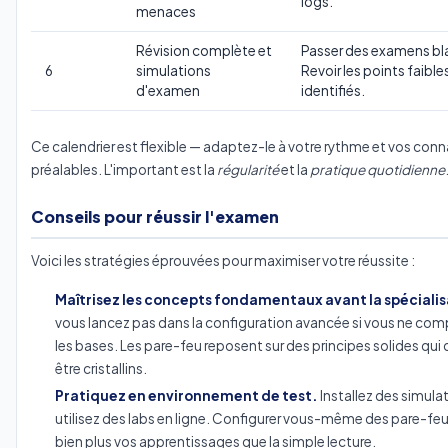
logs.
menaces
Révision complète et
Passer des examens bl
6
simulations
Revoir les points faible
d'examen
identifiés.
Ce calendrier est flexible — adaptez-le à votre rythme et vos con
préalables. L'important est la
régularité
et la
pratique quotidienne
Conseils pour réussir l'examen
Voici les stratégies éprouvées pour maximiser votre réussite :
Maîtrisez les concepts fondamentaux avant la spécialis
vous lancez pas dans la configuration avancée si vous ne co
les bases. Les pare-feu reposent sur des principes solides qui
être cristallins.
Pratiquez en environnement de test.
Installez des simula
utilisez des labs en ligne. Configurer vous-même des pare-fe
bien plus vos apprentissages que la simple lecture.