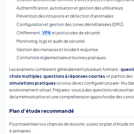
Authentification, autorisation et gestion des utilisateurs
Prévention des intrusions et détection d'anomalies
Configuration et gestion des zones démilitarisées (DMZ)
Chiffrement,
VPN
et protocoles de sécurité
Monitoring, logs et audit de sécurité
Gestion des menaces et incident response
Conformité réglementaire et bonnes pratiques
Les examens combinent généralement plusieurs formats :
questi
choix multiples
,
questions à réponses courtes
, et parfois des
simulations pratiques
où vous devez configurer un pare-feu da
environnement virtuel. Préparez-vous à des questions nécessitant 
de la mémorisation et une compréhension approfondie des conc
Plan d'étude recommandé
Pour maximiser vos chances de réussite, suivez ce plan d'étude str
6 semaines :