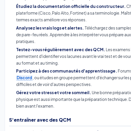
Étudiez la documentation officielle du constructeur.
Ch
plateforme (Cisco, Palo Alto, Fortinet) a sa terminologie. Maîtri
termes exacts améliore vos réponses.
Analysez les vrais logs et alertes.
Téléchargez des samples
de pare-feu réels. Apprendre à les interpréter vous prépare au
pratiques.
Testez-vous régulièrement avec des QCM.
Les examens 
permettent d'identifier vos lacunes avant le vrai test et de vou
au format et au timing.
Participez à des communautés d'apprentissage.
Forums
Discord
, ou études en groupe permettent d'échanger sur les
difficiles et de voir d'autres perspectives.
Gérez votre stress et votre sommeil.
Une bonne préparati
physique est aussi importante que la préparation technique.
bien avant l'examen.
S'entraîner avec des QCM