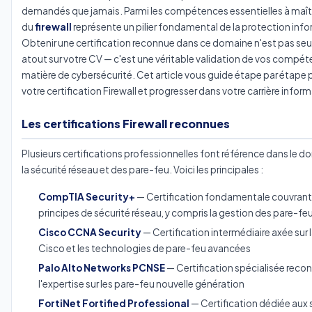
demandés que jamais. Parmi les compétences essentielles à maîtri
du
firewall
représente un pilier fondamental de la protection inf
Obtenir une certification reconnue dans ce domaine n'est pas se
atout sur votre CV — c'est une véritable validation de vos compé
matière de cybersécurité. Cet article vous guide étape par étape p
votre certification Firewall et progresser dans votre carrière infor
Les certifications Firewall reconnues
Plusieurs certifications professionnelles font référence dans le 
la sécurité réseau et des pare-feu. Voici les principales :
CompTIA Security+
— Certification fondamentale couvrant 
principes de sécurité réseau, y compris la gestion des pare-fe
Cisco CCNA Security
— Certification intermédiaire axée sur l
Cisco et les technologies de pare-feu avancées
Palo Alto Networks PCNSE
— Certification spécialisée reco
l'expertise sur les pare-feu nouvelle génération
FortiNet Fortified Professional
— Certification dédiée aux 