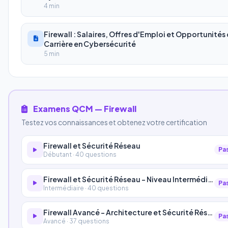
4 min
Firewall : Salaires, Offres d'Emploi et Opportunités
Carrière en Cybersécurité
5 min
Examens QCM — Firewall
Testez vos connaissances et obtenez votre certification
Firewall et Sécurité Réseau
Pa
Débutant · 40 questions
Firewall et Sécurité Réseau - Niveau Intermédiaire
Pa
Intermédiaire · 40 questions
Firewall Avancé - Architecture et Sécurité Réseau
Pa
Avancé · 37 questions