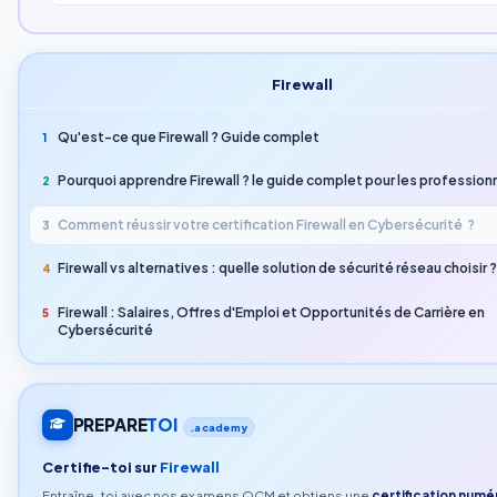
Firewall
Qu'est-ce que Firewall ? Guide complet
1
Pourquoi apprendre Firewall ? le guide complet pour les professionn
2
Comment réussir votre certification Firewall en Cybersécurité ?
3
Firewall vs alternatives : quelle solution de sécurité réseau choisir 
4
Firewall : Salaires, Offres d'Emploi et Opportunités de Carrière en
5
Cybersécurité
PREPARE
TOI
.academy
Certifie-toi sur
Firewall
Entraîne-toi avec nos examens QCM et obtiens une
certification numé