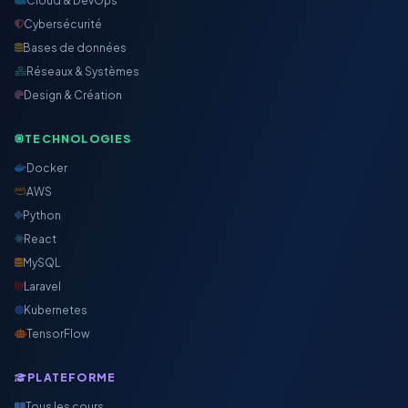
Cloud & DevOps
Cybersécurité
Bases de données
Réseaux & Systèmes
Design & Création
TECHNOLOGIES
Docker
AWS
Python
React
MySQL
Laravel
Kubernetes
TensorFlow
PLATEFORME
Tous les cours