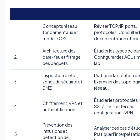
Semaine
Thèmes à couvrir
Actions pratiques
Concepts réseau
Réviser TCP/IP, ports,
1
fondamentaux et
protocoles. Consulter 
modèle OSI
documentation officiel
Architecture des
Étudier les types de pa
2
pare-feu et filtrage
Configurer des ACL si
des paquets
lab.
Inspection d'état,
Pratiquer la création d
3
zones de sécurité et
Examiner des topologi
DMZ
réseau.
Étudier les protocoles 
Chiffrement, VPN et
4
SSL/TLS. Tester des
authentification
configurations VPN.
Prévention des
Analyser des cas d'étu
intrusions et
5
Pratiquer l'interprétati
détection de