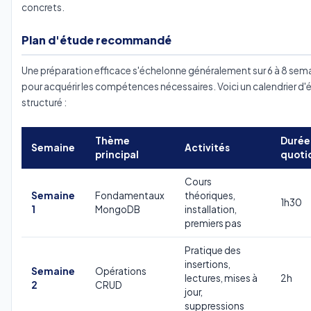
concrets.
Plan d'étude recommandé
Une préparation efficace s'échelonne généralement sur 6 à 8 sem
pour acquérir les compétences nécessaires. Voici un calendrier d'
structuré :
Thème
Durée
Semaine
Activités
principal
quoti
Cours
Semaine
Fondamentaux
théoriques,
1h30
1
MongoDB
installation,
premiers pas
Pratique des
insertions,
Semaine
Opérations
lectures, mises à
2h
2
CRUD
jour,
suppressions