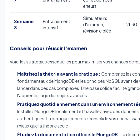
erreurs
Simulateurs
Semaine
Entraînement
d'examen,
2h30
8
intensif
révision ciblée
Conseils pour réussir l'examen
Voici les stratégies essentielles pour maximiser vos chances de réu
Maîtrisez la théorie avant la pratique :
Comprenez les co
fondamentaux de MongoDB et les principes NoSQL avant de 
lancer dans des cas complexes. Une base solide facilite gra
l'apprentissage des sujets avancés.
Pratiquez quotidiennement dans un environnement rée
Installez MongoDB localement et travaillez avec des données
authentiques. La pratique concrète consolide vos connaissan
mieux que la théorie seule.
Étudiez la documentation officielle MongoDB :
La docum