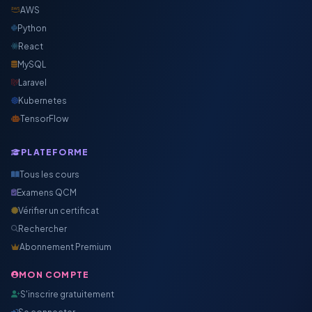
AWS
Python
React
MySQL
Laravel
Kubernetes
TensorFlow
PLATEFORME
Tous les cours
Examens QCM
Vérifier un certificat
Rechercher
Abonnement Premium
MON COMPTE
S'inscrire gratuitement