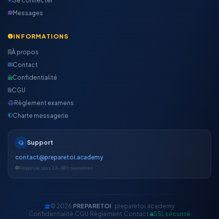
Se connecter
Messages
INFORMATIONS
À propos
Contact
Confidentialité
CGU
Règlement examens
Charte messagerie
Support
contact@preparetoi.academy
Réponse sous 24-48h ouvrables
© 2026
PREPARETOI
· preparetoi.academy
Confidentialité
·
CGU
·
Règlement
·
Contact
·
SSL sécurisé