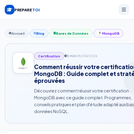
PREPARE
TOI
Accueil
Blog
Bases de Données
MongoDB
5 min
08/04/2026
Certification
Comment réussir votre certificatio
MongoDB : Guide complet et strat
éprouvées
Découvrez comment réussir votre certification
MongoDB avec ce guide complet. Programmes,
conseils pratiques et plan d'étude adapté aux ba
données NoSQL.