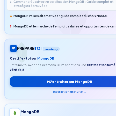
Comment réussir votre certification MongoDB : Guide complet et
3
stratégies éprouvées
MongoDB vs ses alternatives : guide complet du choix NoSQL
4
MongoDB et le marché de l'emploi : salaires et opportunités de carr
5
PREPARE
TOI
.academy
Certifie-toi sur
MongoDB
Entraîne-toi avec nos examens QCM et obtiens une
certification numé
vérifiable
.
S'entraîner sur MongoDB
Inscription gratuite →
MongoDB