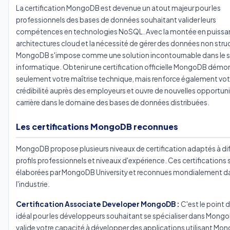
La certification MongoDB est devenue un atout majeur pour les
professionnels des bases de données souhaitant valider leurs
compétences en technologies NoSQL. Avec la montée en puissa
architectures cloud et la nécessité de gérer des données non stru
MongoDB s'impose comme une solution incontournable dans le s
informatique. Obtenir une certification officielle MongoDB démo
seulement votre maîtrise technique, mais renforce également vot
crédibilité auprès des employeurs et ouvre de nouvelles opportun
carrière dans le domaine des bases de données distribuées.
Les certifications MongoDB reconnues
MongoDB propose plusieurs niveaux de certification adaptés à di
profils professionnels et niveaux d'expérience. Ces certifications 
élaborées par MongoDB University et reconnues mondialement d
l'industrie.
Certification Associate Developer MongoDB :
C'est le point 
idéal pour les développeurs souhaitant se spécialiser dans Mongo
valide votre capacité à développer des applications utilisant Mo