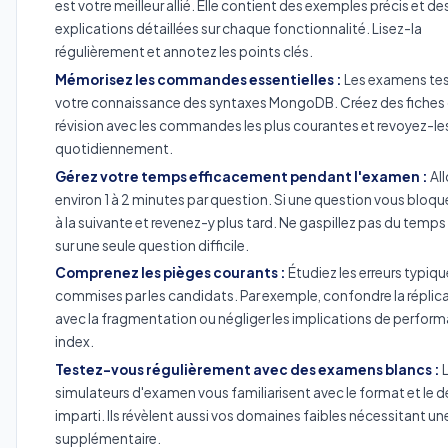
est votre meilleur allié. Elle contient des exemples précis et de
explications détaillées sur chaque fonctionnalité. Lisez-la
régulièrement et annotez les points clés.
Mémorisez les commandes essentielles :
Les examens te
votre connaissance des syntaxes MongoDB. Créez des fiches
révision avec les commandes les plus courantes et revoyez-le
quotidiennement.
Gérez votre temps efficacement pendant l'examen :
Al
environ 1 à 2 minutes par question. Si une question vous bloqu
à la suivante et revenez-y plus tard. Ne gaspillez pas du temps
sur une seule question difficile.
Comprenez les pièges courants :
Étudiez les erreurs typiq
commises par les candidats. Par exemple, confondre la réplic
avec la fragmentation ou négliger les implications de perfor
index.
Testez-vous régulièrement avec des examens blancs :
L
simulateurs d'examen vous familiarisent avec le format et le dé
imparti. Ils révèlent aussi vos domaines faibles nécessitant une
supplémentaire.