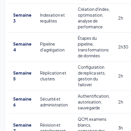
Création d'index,
Semaine
Indexation et
optimisation,
2h
3
requêtes
analyse de
performance
Étapes du
Semaine
Pipeline
pipeline,
2h30
4
d'agrégation
transformations
de données
Configuration
Semaine
Réplication et
de replica sets,
2h
5
clusters
gestion du
failover
Authentification,
Semaine
Sécurité et
autorisation,
2h
6
administration
sauvegarde
QCM, examens
Semaine
Révision et
blancs,
3h
7
entraînement
correction des