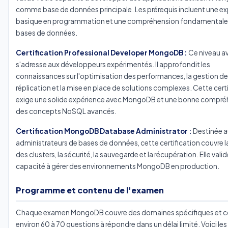
comme base de données principale. Les prérequis incluent une e
basique en programmation et une compréhension fondamentale
bases de données.
Certification Professional Developer MongoDB :
Ce niveau a
s'adresse aux développeurs expérimentés. Il approfondit les
connaissances sur l'optimisation des performances, la gestion de 
réplication et la mise en place de solutions complexes. Cette cert
exige une solide expérience avec MongoDB et une bonne compré
des concepts NoSQL avancés.
Certification MongoDB Database Administrator :
Destinée a
administrateurs de bases de données, cette certification couvre l
des clusters, la sécurité, la sauvegarde et la récupération. Elle vali
capacité à gérer des environnements MongoDB en production.
Programme et contenu de l'examen
Chaque examen MongoDB couvre des domaines spécifiques et 
environ 60 à 70 questions à répondre dans un délai limité. Voici le