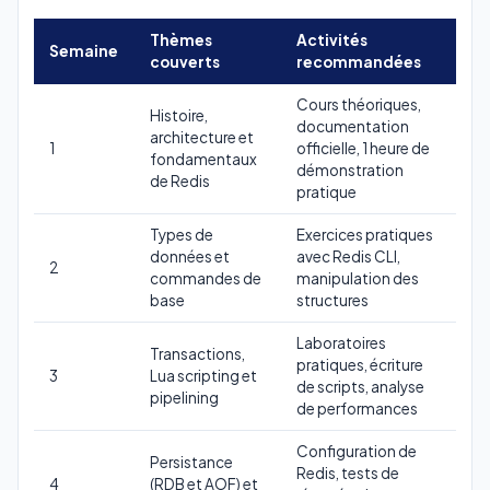
Thèmes
Activités
Semaine
couverts
recommandées
Cours théoriques,
Histoire,
documentation
architecture et
1
officielle, 1 heure de
fondamentaux
démonstration
de Redis
pratique
Types de
Exercices pratiques
données et
avec Redis CLI,
2
commandes de
manipulation des
base
structures
Laboratoires
Transactions,
pratiques, écriture
3
Lua scripting et
de scripts, analyse
pipelining
de performances
Configuration de
Persistance
Redis, tests de
4
(RDB et AOF) et