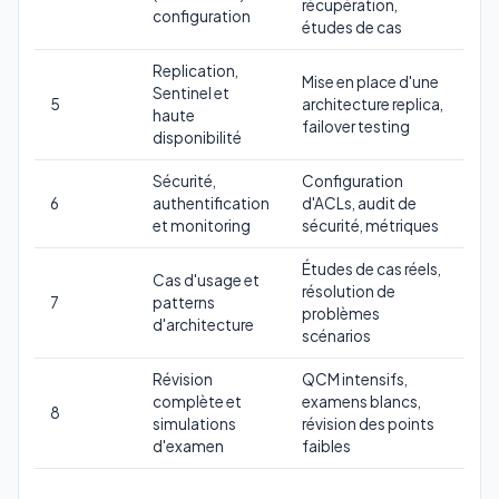
récupération,
configuration
études de cas
Replication,
Mise en place d'une
Sentinel et
5
architecture replica,
haute
failover testing
disponibilité
Sécurité,
Configuration
6
authentification
d'ACLs, audit de
et monitoring
sécurité, métriques
Études de cas réels,
Cas d'usage et
résolution de
7
patterns
problèmes
d'architecture
scénarios
Révision
QCM intensifs,
complète et
examens blancs,
8
simulations
révision des points
d'examen
faibles