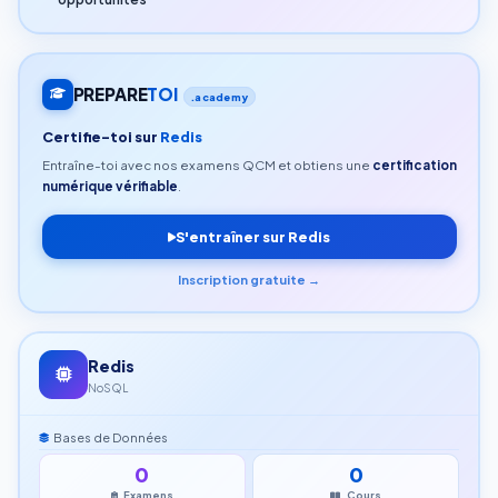
PREPARE
TOI
.academy
Certifie-toi sur
Redis
Entraîne-toi avec nos examens QCM et obtiens une
certification
numérique vérifiable
.
S'entraîner sur Redis
Inscription gratuite →
Redis
NoSQL
Bases de Données
0
0
Examens
Cours