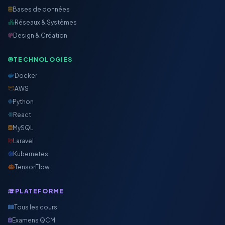
Bases de données
Réseaux & Systèmes
Design & Création
TECHNOLOGIES
Docker
AWS
Python
React
MySQL
Laravel
Kubernetes
TensorFlow
PLATEFORME
Tous les cours
Examens QCM