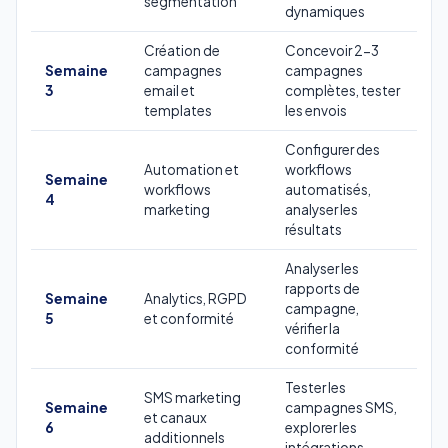
segmentation
dynamiques
Création de
Concevoir 2-3
Semaine
campagnes
campagnes
3
email et
complètes, tester
templates
les envois
Configurer des
Automation et
workflows
Semaine
workflows
automatisés,
4
marketing
analyser les
résultats
Analyser les
rapports de
Semaine
Analytics, RGPD
campagne,
5
et conformité
vérifier la
conformité
Tester les
SMS marketing
Semaine
campagnes SMS,
et canaux
6
explorer les
additionnels
intégrations