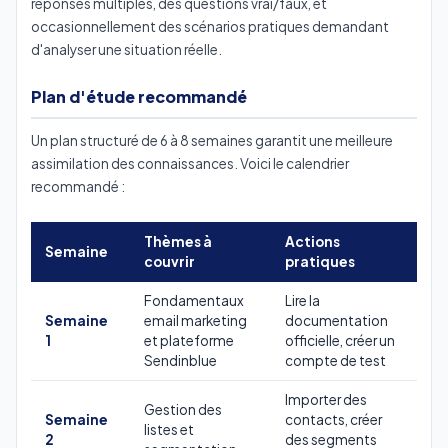
réponses multiples, des questions vrai/faux, et
occasionnellement des scénarios pratiques demandant
d'analyser une situation réelle.
Plan d'étude recommandé
Un plan structuré de 6 à 8 semaines garantit une meilleure
assimilation des connaissances. Voici le calendrier
recommandé :
Thèmes à
Actions
Semaine
couvrir
pratiques
Fondamentaux
Lire la
Semaine
email marketing
documentation
1
et plateforme
officielle, créer un
Sendinblue
compte de test
Importer des
Gestion des
Semaine
contacts, créer
listes et
2
des segments