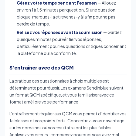
Gérez votre temps pendant l'examen
— Allouez
environ 1 à 1,5 minutes par question. Si une question
bloque, marquez-la et revenez-y à la fin pour ne pas
perdre de temps.
Relisez vos réponses avant la soumission
— Gardez
quelques minutes pour vérifier vos réponses,
particulièrement pour les questions critiques concernant
la plateforme ou la conformité.
S'entraîner avec des QCM
La pratique des questionnaires à choix multiples est
déterminante pour réussir. Les examens Sendinblue suivent
un format QCM spécifique, et vous familiariser avec ce
format améliore votre performance.
L'entraînement régulier aux QCM vous permet d'identifier vos
faiblesses et vos points forts. Concentrez-vous davantage
sur les domaines où vos résultats sont les plus faibles.
Analysez vos erreurs : comprenez pourquoi vous avez mal