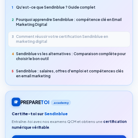
Qu'est-ce que Sendinblue ? Guide complet
1
Pourquoi apprendre Sendinblue : compétence clé en Email
2
Marketing Digital
Comment réussir votre certification Sendinblue en
3
marketing digital
Sendinblue vs les alternatives : Comparaison complète pour
4
choisir le bon outil
Sendinblue : salaires, offres d'emploi et compétences clés
5
en email marketing
PREPARE
TOI
.academy
Certifie-toi sur
Sendinblue
Entraîne-toi avec nos examens QCM et obtiens une
certification
numérique vérifiable
.