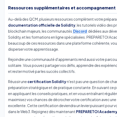
Ressources supplémentaires et accompagnement
Au-delà des QCM, plusieurs ressources complètent votre préparati
documentation officielle de Solidity
, les tutoriels vidéo des p
blockchain majeurs, les communautés
Discord
dédiées aux dév
Solidity, et les formations en ligne spécialisées. PREPARETOI Ac
beaucoup de ces ressources dans une plateforme cohérente, vous
disperser votre apprentissage.
Rejoindre une communauté d'apprenants rend aussi votre parcou
solitaire. Vous pouvez partager vos défis, apprendre des expérienc
et rester motivé par les succès collectifs.
Réussir une
certification Solidity
n'est pas une question de cha
préparation stratégique et de pratique constante. En suivant ce p
en appliquant les conseils pratiques, et en vous entraînant réguli
maximisez vos chances de décrocher votre certification avec une
excellente. Cette certification deviendra un levier puissant pour vo
dans le Web3. Rejoignez dès maintenant
PREPARETOI Academ