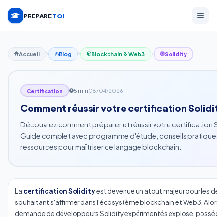
PREPARE
TOI
Accueil
Blog
Blockchain & Web3
Solidity
5 min
08/04/2026
Certification
Comment réussir votre certification Solidi
Découvrez comment préparer et réussir votre certification S
Guide complet avec programme d'étude, conseils pratiques
ressources pour maîtriser ce langage blockchain.
La
certification Solidity
est devenue un atout majeur pour les 
souhaitant s'affirmer dans l'écosystème blockchain et Web3. Alors
demande de développeurs Solidity expérimentés explose, possé