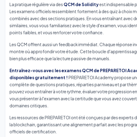
La pratique régulière via des
QCM de Solidity
est indispensable po
Les examens officiels ressemblent fortement à des quiz à choix m
combinés avec des sections pratiques. En vous entraînant avec d
similaires, vous vous familiarisez avec le style d'examen, vous ident
points faibles, et vous renforcer votre confiance.
Les QCM offrent aussi un feedback immédiat. Chaque réponse in
montre où approfondir votre étude. Cette boucle d'apprentissage
bien plus efficace que la lecture passive de manuels.
Entraînez-vous avec les examens QCM de PREPARETOI Ac
disponibles gratuitement !
PREPARETOI Academy propose une
complète de questions pratiques, réparties par niveau et par thè
pouvez vous entraîner à votre rythme, évaluer votre progression en
vous présenter à l'examen avec la certitude que vous avez couvert
domaines critiques.
Les ressources de PREPARETOI ont été conçues par des experts 
la blockchain, garantissant une alignement parfait avec les pro
officiels de certification.