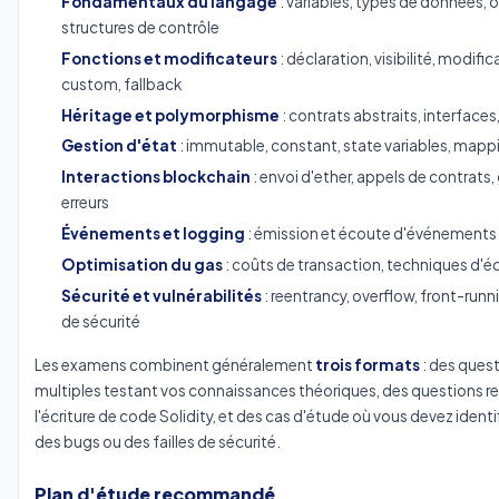
Fondamentaux du langage
: variables, types de données, 
structures de contrôle
Fonctions et modificateurs
: déclaration, visibilité, modifi
custom, fallback
Héritage et polymorphisme
: contrats abstraits, interfaces
Gestion d'état
: immutable, constant, state variables, mapp
Interactions blockchain
: envoi d'ether, appels de contrats,
erreurs
Événements et logging
: émission et écoute d'événements
Optimisation du gas
: coûts de transaction, techniques d'
Sécurité et vulnérabilités
: reentrancy, overflow, front-runn
de sécurité
Les examens combinent généralement
trois formats
: des quest
multiples testant vos connaissances théoriques, des questions r
l'écriture de code Solidity, et des cas d'étude où vous devez identif
des bugs ou des failles de sécurité.
Plan d'étude recommandé