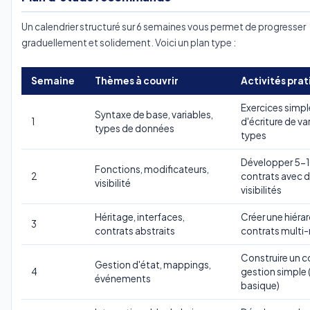
Un calendrier structuré sur 6 semaines vous permet de progresser
graduellement et solidement. Voici un plan type :
Semaine
Thèmes à couvrir
Activités pra
Exercices simpl
Syntaxe de base, variables,
1
d'écriture de va
types de données
types
Développer 5-1
Fonctions, modificateurs,
2
contrats avec d
visibilité
visibilités
Héritage, interfaces,
Créer une hiéra
3
contrats abstraits
contrats multi
Construire un c
Gestion d'état, mappings,
4
gestion simple 
événements
basique)