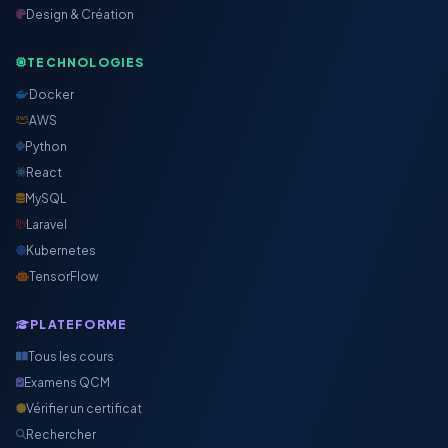
Design & Création
TECHNOLOGIES
Docker
AWS
Python
React
MySQL
Laravel
Kubernetes
TensorFlow
PLATEFORME
Tous les cours
Examens QCM
Vérifier un certificat
Rechercher