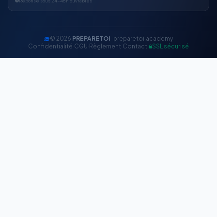
Réponse sous 24-48h ouvrables
© 2026
PREPARETOI
· preparetoi.academy
Confidentialité
·
CGU
·
Règlement
·
Contact
·
SSL sécurisé