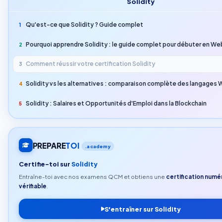
Solidity
Qu'est-ce que Solidity ? Guide complet
1
Pourquoi apprendre Solidity : le guide complet pour débuter en W
2
Comment réussir votre certification Solidity
3
Solidity vs les alternatives : comparaison complète des langages
4
Solidity : Salaires et Opportunités d'Emploi dans la Blockchain
5
PREPARE
TOI
.academy
Certifie-toi sur
Solidity
Entraîne-toi avec nos examens QCM et obtiens une
certification numé
vérifiable
.
S'entraîner sur Solidity