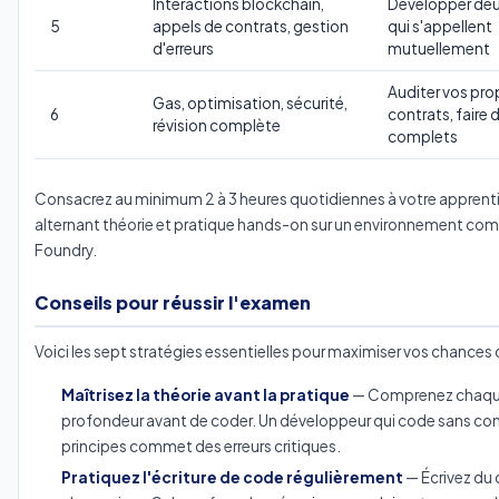
Interactions blockchain,
Développer deu
5
appels de contrats, gestion
qui s'appellent
d'erreurs
mutuellement
Auditer vos pro
Gas, optimisation, sécurité,
6
contrats, faire
révision complète
complets
Consacrez au minimum 2 à 3 heures quotidiennes à votre apprent
alternant théorie et pratique hands-on sur un environnement c
Foundry.
Conseils pour réussir l'examen
Voici les sept stratégies essentielles pour maximiser vos chances 
Maîtrisez la théorie avant la pratique
— Comprenez chaqu
profondeur avant de coder. Un développeur qui code sans co
principes commet des erreurs critiques.
Pratiquez l'écriture de code régulièrement
— Écrivez du 