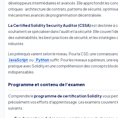
développeurs intermédiaires et avancés. Elle approfondit les con
critiques : architecture de contrats, patterns de sécurité, optimisa
mécanismes avancés de programmation décentralisée.
La Certified Solidity Security Auditor (CSSA)
est destinée à c
souhaitent se spécialiser dans l'audit et la sécurité. Elle couvre l'id
des vulnérabilités, les best practices de sécurité, et les stratégies 
robustes.
Les prérequis varient selon le niveau. Pour la CSD, une connaissan
JavaScript
ou
Python
suffit. Pour les niveaux supérieurs, une e
pratique avec Solidity et une compréhension des concepts block
indispensables.
Programme et contenu de l'examen
Comprendre le
programme de certification Solidity
vous perm
précisément vos efforts d'apprentissage. Les examens couvrent 
suivants :