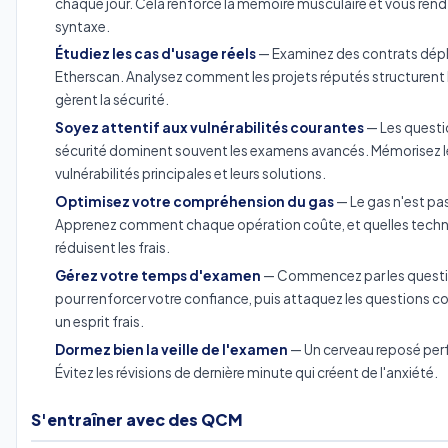
chaque jour. Cela renforce la mémoire musculaire et vous rend 
syntaxe.
Étudiez les cas d'usage réels
— Examinez des contrats dépl
Etherscan. Analysez comment les projets réputés structurent 
gèrent la sécurité.
Soyez attentif aux vulnérabilités courantes
— Les questi
sécurité dominent souvent les examens avancés. Mémorisez l
vulnérabilités principales et leurs solutions.
Optimisez votre compréhension du gas
— Le gas n'est pa
Apprenez comment chaque opération coûte, et quelles tech
réduisent les frais.
Gérez votre temps d'examen
— Commencez par les questi
pour renforcer votre confiance, puis attaquez les questions 
un esprit frais.
Dormez bien la veille de l'examen
— Un cerveau reposé per
Évitez les révisions de dernière minute qui créent de l'anxiété.
S'entraîner avec des QCM