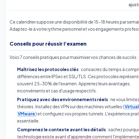
ajus
Ce calendrier suppose une disponibilité de 15-18 heures par sema
Adaptez-le à votre rythme personnel et vos engagements profess
Conseils pour réussir l'examen
Voici 7 conseils pratiques pour maximiser vos chances de succès :
Maîtrisez les protocoles clés
: consacrez du temps à compr
différences entre IPSec et SSL/TLS. Ces protocoles représen
souvent 25-30% de l'examen. Apprenez leurs avantages,
inconvénients et cas d'usage respectifs.
Pratiquez avec des environnements réels
: ne vous limite
théories. Installez des VPN sur des machines virtuelles (
Virtua
VMware
) et configurez vos propres tunnels. L'expérience pra
essentielle.
Comprenez le contexte avant les détails
: sachez pourqu
technologie existe avant d'apprendre comment l'implémente