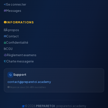
Se connecter
Messages
INFORMATIONS
À propos
Contact
Confidentialité
CGU
Règlement examens
Charte messagerie
Support
contact@preparetoi.academy
Réponse sous 24-48h ouvrables
© 2026
PREPARETOI
· preparetoi.academy