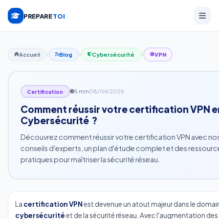
PREPARE
TOI
Accueil
Blog
Cybersécurité
VPN
5 min
08/04/2026
Certification
Comment réussir votre certification VPN e
Cybersécurité ?
Découvrez comment réussir votre certification VPN avec no
conseils d'experts, un plan d'étude complet et des ressourc
pratiques pour maîtriser la sécurité réseau.
La
certification VPN
est devenue un atout majeur dans le domain
cybersécurité
et de la sécurité réseau. Avec l'augmentation d