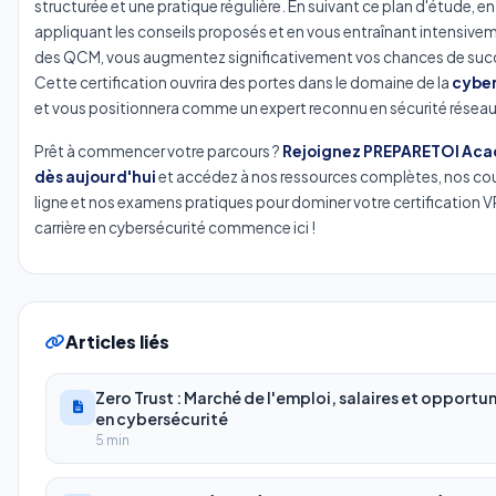
structurée et une pratique régulière. En suivant ce plan d'étude, en
appliquant les conseils proposés et en vous entraînant intensive
des QCM, vous augmentez significativement vos chances de suc
Cette certification ouvrira des portes dans le domaine de la
cyber
et vous positionnera comme un expert reconnu en sécurité réseau
Prêt à commencer votre parcours ?
Rejoignez PREPARETOI Ac
dès aujourd'hui
et accédez à nos ressources complètes, nos cou
ligne et nos examens pratiques pour dominer votre certification V
carrière en cybersécurité commence ici !
Articles liés
Zero Trust : Marché de l'emploi, salaires et opportu
en cybersécurité
5 min