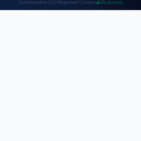
Confidentialité
·
CGU
·
Règlement
·
Contact
·
SSL sécurisé