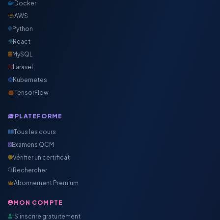
Docker
AWS
Python
React
MySQL
Laravel
Kubernetes
TensorFlow
PLATEFORME
Tous les cours
Examens QCM
Vérifier un certificat
Rechercher
Abonnement Premium
MON COMPTE
S'inscrire gratuitement