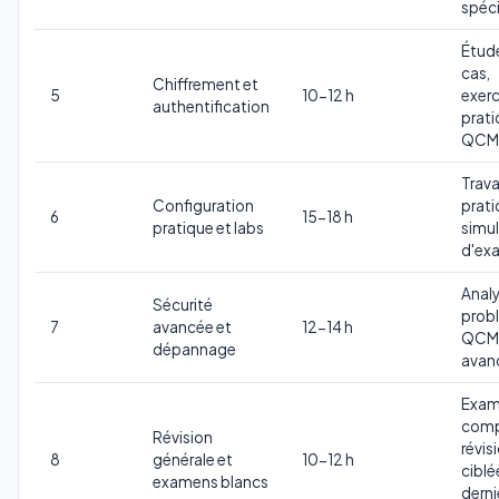
spéci
Étud
cas,
Chiffrement et
5
10-12 h
exerc
authentification
prati
QCM
Trav
Configuration
prati
6
15-18 h
pratique et labs
simu
d'ex
Anal
Sécurité
prob
7
avancée et
12-14 h
QCM
dépannage
avan
Exam
comp
Révision
révis
8
générale et
10-12 h
ciblé
examens blancs
derni