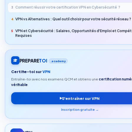
Comment réussir votre certification VPN en Cybersécurité ?
3
VPN vs Alternatives : Quel outil choisir pour votre sécurité réseau ?
4
VPN et Cybersécurité : Salaires, Opportunités d'Emploi et Compé
5
Requises
PREPARE
TOI
.academy
Certifie-toi sur
VPN
Entraîne-toi avec nos examens QCM et obtiens une
certification numé
vérifiable
.
S'entraîner sur VPN
Inscription gratuite →