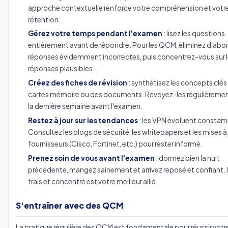
approche contextuelle renforce votre compréhension et votr
rétention.
Gérez votre temps pendant l'examen
: lisez les questions
entièrement avant de répondre. Pour les QCM, éliminez d'abor
réponses évidemment incorrectes, puis concentrez-vous sur 
réponses plausibles.
Créez des fiches de révision
: synthétisez les concepts clés
cartes mémoire ou des documents. Revoyez-les régulièremen
la dernière semaine avant l'examen.
Restez à jour sur les tendances
: les VPN évoluent consta
Consultez les blogs de sécurité, les whitepapers et les mises à
fournisseurs (Cisco, Fortinet, etc.) pour rester informé.
Prenez soin de vous avant l'examen
: dormez bien la nuit
précédente, mangez sainement et arrivez reposé et confiant. 
frais et concentré est votre meilleur allié.
S'entraîner avec des QCM
La pratique régulière des QCM est fondamentale pour réussir votr