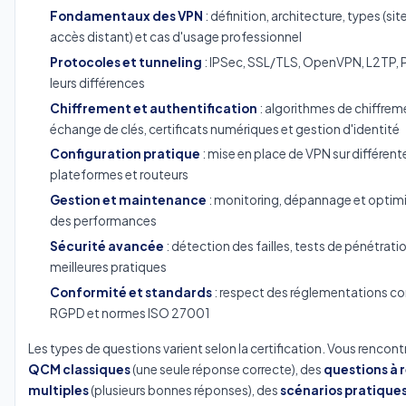
Fondamentaux des VPN
: définition, architecture, types (sit
accès distant) et cas d'usage professionnel
Protocoles et tunneling
: IPSec, SSL/TLS, OpenVPN, L2TP, 
leurs différences
Chiffrement et authentification
: algorithmes de chiffrem
échange de clés, certificats numériques et gestion d'identité
Configuration pratique
: mise en place de VPN sur différent
plateformes et routeurs
Gestion et maintenance
: monitoring, dépannage et optim
des performances
Sécurité avancée
: détection des failles, tests de pénétrati
meilleures pratiques
Conformité et standards
: respect des réglementations 
RGPD et normes ISO 27001
Les types de questions varient selon la certification. Vous rencont
QCM classiques
(une seule réponse correcte), des
questions à 
multiples
(plusieurs bonnes réponses), des
scénarios pratique