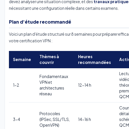
devez analyser une situation complexe, et des
travaux pratique
nécessitant une configuration réelle dans certains examens.
Plan d'étude recommandé
Voici un plan d'étude structuré sur 8 semaines pour préparer effi
votre certification VPN :
Thèmes à
Heures
Semaine
Acti
couvrir
recommandées
Lectu
Fondamentaux
vidé
VPN et
1-2
12-14 h
théor
architectures
prem
réseau
QCM
Cour
Protocoles
détai
3-4
(IPSec, SSL/TLS,
14-16 h
sché
OpenVPN)
QCM