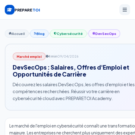
PREPARE
TOI
Accueil
Blog
Cybersécurité
DevSecOps
4 min
09/04/2026
Marché emploi
DevSecOps : Salaires, Offres d'Emploi et
Opportunités de Carrière
Découvrez les salaires DevSecOps, les offres d'emploi et les
compétences recherchées. Réussir votre carrière en
cybersécurité cloud avec PREPARETOI Academy.
Le marché de l'emploi en cybersécurité connaît une transformati
majeure. Les entreprises ne cherchent plus uniquement des exper