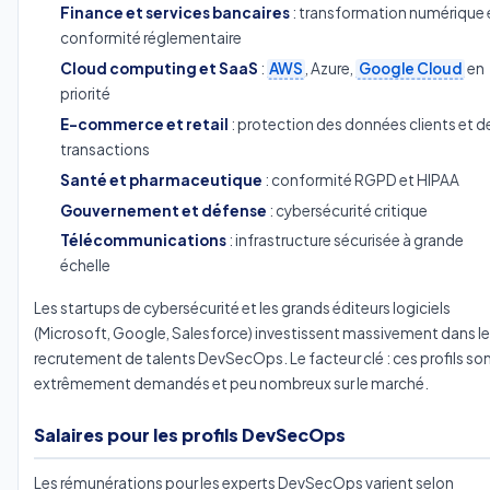
Finance et services bancaires
: transformation numérique 
conformité réglementaire
Cloud computing et SaaS
:
AWS
, Azure,
Google Cloud
en
priorité
E-commerce et retail
: protection des données clients et d
transactions
Santé et pharmaceutique
: conformité RGPD et HIPAA
Gouvernement et défense
: cybersécurité critique
Télécommunications
: infrastructure sécurisée à grande
échelle
Les startups de cybersécurité et les grands éditeurs logiciels
(Microsoft, Google, Salesforce) investissent massivement dans le
recrutement de talents DevSecOps. Le facteur clé : ces profils so
extrêmement demandés et peu nombreux sur le marché.
Salaires pour les profils DevSecOps
Les rémunérations pour les experts DevSecOps varient selon