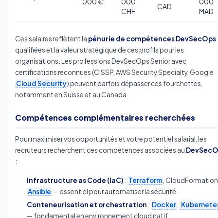
000 €
000
000
CAD
CHF
MAD
Ces salaires reflètent la
pénurie de compétences DevSecOps
qualifiées et la valeur stratégique de ces profils pour les
organisations. Les professions DevSecOps Senior avec
certifications reconnues (CISSP, AWS Security Specialty, Google
Cloud Security
) peuvent parfois dépasser ces fourchettes,
notamment en Suisse et au Canada.
Compétences complémentaires recherchées
Pour maximiser vos opportunités et votre potentiel salarial, les
recruteurs recherchent ces compétences associées au
DevSecO
:
Infrastructure as Code (IaC)
:
Terraform
, CloudFormation
Ansible
— essentiel pour automatiser la sécurité
Conteneurisation et orchestration
:
Docker
,
Kubernete
— fondamental en environnement cloud natif