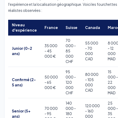
l'expérience et la localisation géographique. Voici les fourchettes
réalistes observées :
Niveau
France
Suisse
Canada
Maro
d'expérience
70
55 000
8 00
35 000
000 -
Junior (0-2
- 70
- 12
- 45
85
ans)
000
000
000 €
000
CAD
MAD
CHF
95
15
80 000
50 000
000 -
000 -
Confirmé (2-
- 105
- 65
120
22
5 ans)
000
000 €
000
000
CAD
CHF
MAD
140
25
120 000
70 000
000 -
000 -
Senior (5+
- 160
- 95
180
35
ans)
000