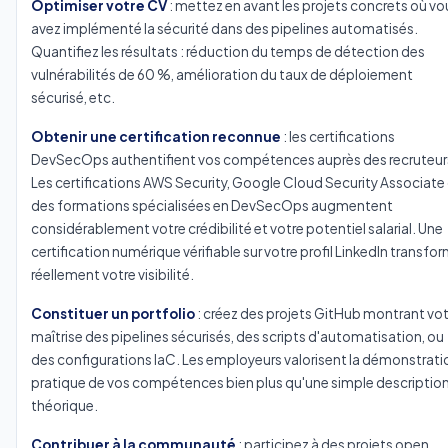
Optimiser votre CV
: mettez en avant les projets concrets où vo
avez implémenté la sécurité dans des pipelines automatisés.
Quantifiez les résultats : réduction du temps de détection des
vulnérabilités de 60 %, amélioration du taux de déploiement
sécurisé, etc.
Obtenir une certification reconnue
: les certifications
DevSecOps authentifient vos compétences auprès des recruteur
Les certifications AWS Security, Google Cloud Security Associate
des formations spécialisées en DevSecOps augmentent
considérablement votre crédibilité et votre potentiel salarial. Une
certification numérique vérifiable sur votre profil LinkedIn transfo
réellement votre visibilité.
Constituer un portfolio
: créez des projets GitHub montrant vot
maîtrise des pipelines sécurisés, des scripts d'automatisation, ou
des configurations IaC. Les employeurs valorisent la démonstrati
pratique de vos compétences bien plus qu'une simple descriptio
théorique.
Contribuer à la communauté
: participez à des projets open