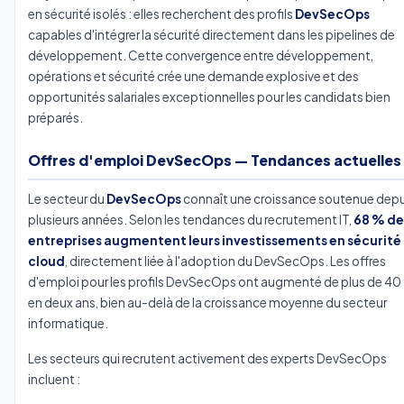
en sécurité isolés : elles recherchent des profils
DevSecOps
capables d'intégrer la sécurité directement dans les pipelines de
développement. Cette convergence entre développement,
opérations et sécurité crée une demande explosive et des
opportunités salariales exceptionnelles pour les candidats bien
préparés.
Offres d'emploi DevSecOps — Tendances actuelles
Le secteur du
DevSecOps
connaît une croissance soutenue depu
plusieurs années. Selon les tendances du recrutement IT,
68 % de
entreprises augmentent leurs investissements en sécurité
cloud
, directement liée à l'adoption du DevSecOps. Les offres
d'emploi pour les profils DevSecOps ont augmenté de plus de 40
en deux ans, bien au-delà de la croissance moyenne du secteur
informatique.
Les secteurs qui recrutent activement des experts DevSecOps
incluent :