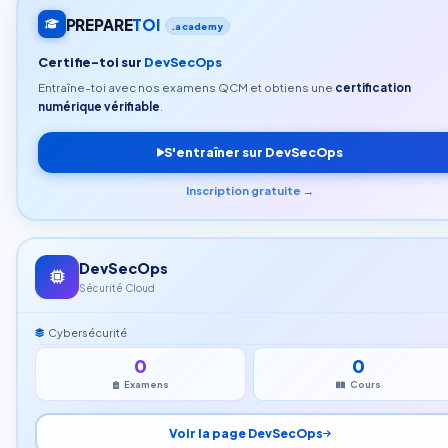
PREPARE
TOI
.academy
Certifie-toi sur
DevSecOps
Entraîne-toi avec nos examens QCM et obtiens une
certification
numérique vérifiable
.
S'entraîner sur DevSecOps
Inscription gratuite →
DevSecOps
Sécurité Cloud
Cybersécurité
0
0
Examens
Cours
Voir la page DevSecOps