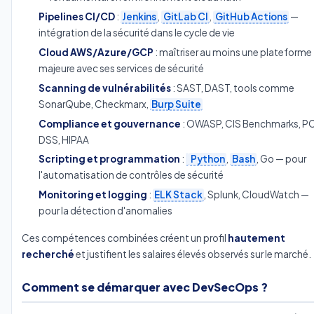
Pipelines CI/CD
:
Jenkins
,
GitLab CI
,
GitHub Actions
—
intégration de la sécurité dans le cycle de vie
Cloud AWS/Azure/GCP
: maîtriser au moins une plateforme
majeure avec ses services de sécurité
Scanning de vulnérabilités
: SAST, DAST, tools comme
SonarQube, Checkmarx,
Burp Suite
Compliance et gouvernance
: OWASP, CIS Benchmarks, PC
DSS, HIPAA
Scripting et programmation
:
Python
,
Bash
, Go — pour
l'automatisation de contrôles de sécurité
Monitoring et logging
:
ELK Stack
, Splunk, CloudWatch —
pour la détection d'anomalies
Ces compétences combinées créent un profil
hautement
recherché
et justifient les salaires élevés observés sur le marché.
Comment se démarquer avec DevSecOps ?