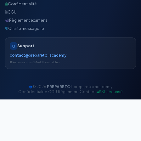
Confidentialité
CGU
Règlement examens
Charte messagerie
Support
contact@preparetoi.academy
Réponse sous 24-48h ouvrables
© 2026
PREPARETOI
· preparetoi.academy
Confidentialité
·
CGU
·
Règlement
·
Contact
·
SSL sécurisé