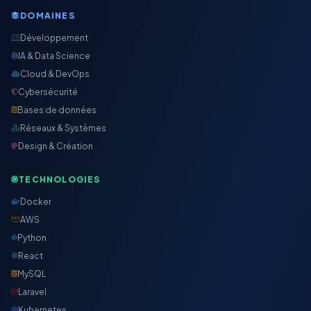
DOMAINES
Développement
IA & Data Science
Cloud & DevOps
Cybersécurité
Bases de données
Réseaux & Systèmes
Design & Création
TECHNOLOGIES
Docker
AWS
Python
React
MySQL
Laravel
Kubernetes