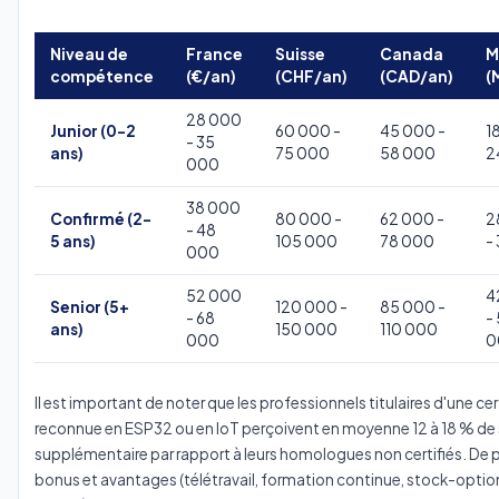
Niveau de
France
Suisse
Canada
M
compétence
(€/an)
(CHF/an)
(CAD/an)
(
28 000
Junior (0-2
60 000 -
45 000 -
1
- 35
ans)
75 000
58 000
2
000
38 000
Confirmé (2-
80 000 -
62 000 -
2
- 48
5 ans)
105 000
78 000
-
000
52 000
4
Senior (5+
120 000 -
85 000 -
- 68
-
ans)
150 000
110 000
000
0
Il est important de noter que les professionnels titulaires d'une cer
reconnue en ESP32 ou en IoT perçoivent en moyenne 12 à 18 % de 
supplémentaire par rapport à leurs homologues non certifiés. De pl
bonus et avantages (télétravail, formation continue, stock-optio