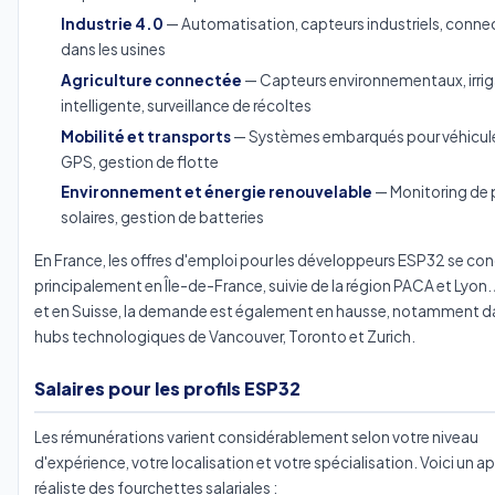
Industrie 4.0
— Automatisation, capteurs industriels, connec
dans les usines
Agriculture connectée
— Capteurs environnementaux, irrig
intelligente, surveillance de récoltes
Mobilité et transports
— Systèmes embarqués pour véhicule
GPS, gestion de flotte
Environnement et énergie renouvelable
— Monitoring de
solaires, gestion de batteries
En France, les offres d'emploi pour les développeurs ESP32 se co
principalement en Île-de-France, suivie de la région PACA et Lyon
et en Suisse, la demande est également en hausse, notamment da
hubs technologiques de Vancouver, Toronto et Zurich.
Salaires pour les profils ESP32
Les rémunérations varient considérablement selon votre niveau
d'expérience, votre localisation et votre spécialisation. Voici un a
réaliste des fourchettes salariales :