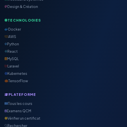
Design & Création
TECHNOLOGIES
Docker
AWS
Python
React
MySQL
Laravel
Kubernetes
TensorFlow
PLATEFORME
Tous les cours
Examens QCM
Vérifier un certificat
Rechercher