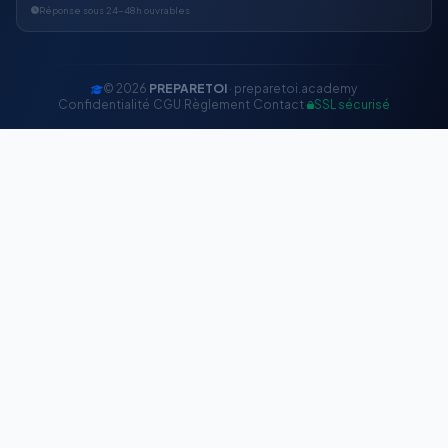
Réponse sous 24-48h ouvrables
© 2026
PREPARETOI
· preparetoi.academy
Confidentialité
·
CGU
·
Règlement
·
Contact
·
SSL sécurisé