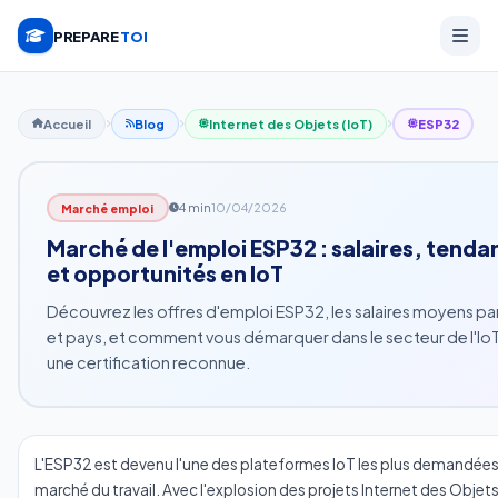
PREPARE
TOI
Accueil
Blog
Internet des Objets (IoT)
ESP32
4 min
10/04/2026
Marché emploi
Marché de l'emploi ESP32 : salaires, tenda
et opportunités en IoT
Découvrez les offres d'emploi ESP32, les salaires moyens pa
et pays, et comment vous démarquer dans le secteur de l'Io
une certification reconnue.
L'ESP32 est devenu l'une des plateformes IoT les plus demandées 
marché du travail. Avec l'explosion des projets Internet des Objets