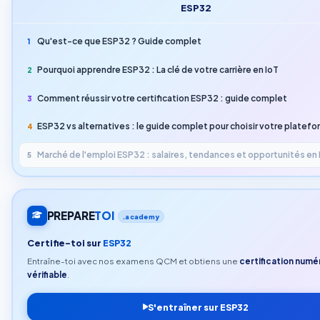
ESP32
Qu'est-ce que ESP32 ? Guide complet
1
Pourquoi apprendre ESP32 : La clé de votre carrière en IoT
2
Comment réussir votre certification ESP32 : guide complet
3
ESP32 vs alternatives : le guide complet pour choisir votre platefo
4
Marché de l'emploi ESP32 : salaires, tendances et opportunités en 
5
PREPARE
TOI
.academy
Certifie-toi sur
ESP32
Entraîne-toi avec nos examens QCM et obtiens une
certification numé
vérifiable
.
S'entraîner sur ESP32