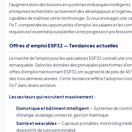
l'augmentation des besoins en systèmes embarqués intelligents, 
entreprises recherchent activement des développeurs et ingénieu
capables de maîtriser cette technologie. Si vous envisagez une ca
l'IoT, comprendre les opportunités d'emploi, les salaires et les 
requises est essentiel pour planifier votre progression professionn
Offres d'emploi ESP32 — Tendances actuelles
Le marché de l'emploi pour les spécialistes ESP32 connaît une cr
remarquable. Selon les données des principales plateformes d'empl
offres d'emploi mentionnant ESP32 ont augmenté de près de 45 
des trois dernières années. Cette tendance reflète l'adoption cro
l'IoT dans divers secteurs.
Les secteurs qui recrutent massivement :
Domotique et bâtiment intelligent
— Systèmes de contrô
d'énergie, éclairage connecté, gestion thermique
Santé et wearables
— Capteurs portables, monitoring médic
dispositifs de suivi personnalisé