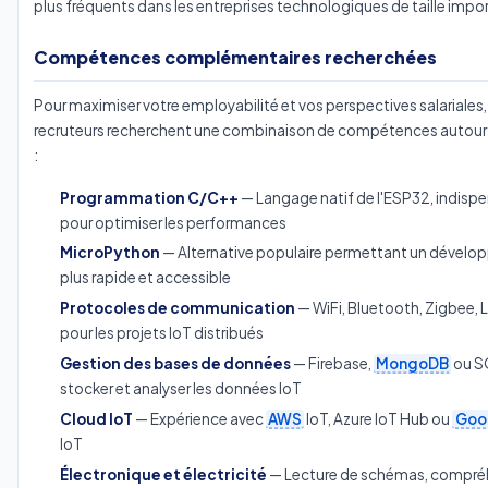
plus fréquents dans les entreprises technologiques de taille impo
Compétences complémentaires recherchées
Pour maximiser votre employabilité et vos perspectives salariales, 
recruteurs recherchent une combinaison de compétences autour
:
Programmation C/C++
— Langage natif de l'ESP32, indisp
pour optimiser les performances
MicroPython
— Alternative populaire permettant un dével
plus rapide et accessible
Protocoles de communication
— WiFi, Bluetooth, Zigbee
pour les projets IoT distribués
Gestion des bases de données
— Firebase,
MongoDB
ou S
stocker et analyser les données IoT
Cloud IoT
— Expérience avec
AWS
IoT, Azure IoT Hub ou
Goo
IoT
Électronique et électricité
— Lecture de schémas, compré