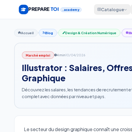
PREPARE
TOI
Catalogue
.academy
Accueil
Blog
Design & Création Numérique
Il
4 min
10/04/2026
Marché emploi
Illustrator : Salaires, Off
Graphique
Découvrez les salaires, les tendances de recrutement et 
complet avec données par niveau et pays.
Le secteur du design graphique connaît une croiss