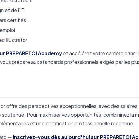
 les recruteurs
n et de l'IT
rs certifiés
'emploi
c Illustrator
s sur PREPARETOI Academy
et accélérez votre carrière dans l
vous prépare aux standards professionnels exigés par les plu
ator offre des perspectives exceptionnelles, avec des salaires
e soutenue. Pour maximiser vos opportunités, combininez la m
lémentaires et une certification professionnelle reconnue.
sard —
inscrivez-vous dès aujourd'hui sur PREPARETOI 