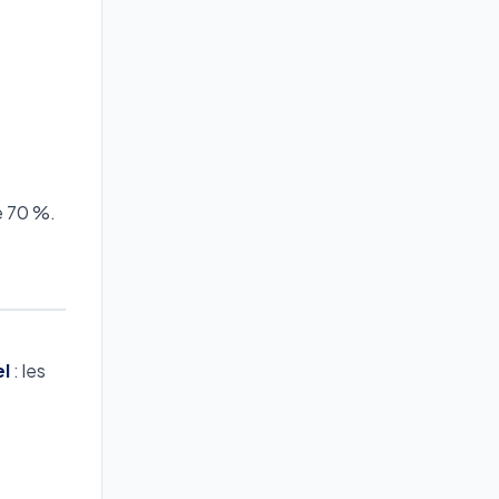
e 70 %.
el
: les