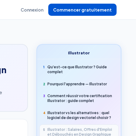
Connexion
Commencer gratuitement
Illustrator
gn
Qu'est-ce que Illustrator ? Guide
1
complet
Pourquoi l'apprendre — Illustrator
2
e
Comment réussir votre certification
3
Illustrator : guide complet
Illustrator vs les alternatives : quel
4
logiciel de design vectoriel choisir ?
Illustrator : Salaires, Offres d'Emploi
5
et Débouchés en Design Graphique