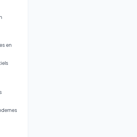
n
es en
iels
s
modernes