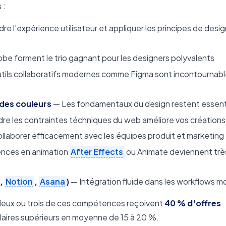
 :
 l'expérience utilisateur et appliquer les principes de desig
obe forment le trio gagnant pour les designers polyvalents
tils collaboratifs modernes comme Figma sont incontournabl
des couleurs
— Les fondamentaux du design restent essent
e les contraintes téchniques du web améliore vos créations
llaborer efficacement avec les équipes produit et marketing
nces en animation
After Effects
ou Animate deviennent trè
,
Notion
,
Asana
)
— Intégration fluide dans les workflows 
m deux ou trois de ces compétences reçoivent
40 % d'offres
laires supérieurs en moyenne de 15 à 20 %.