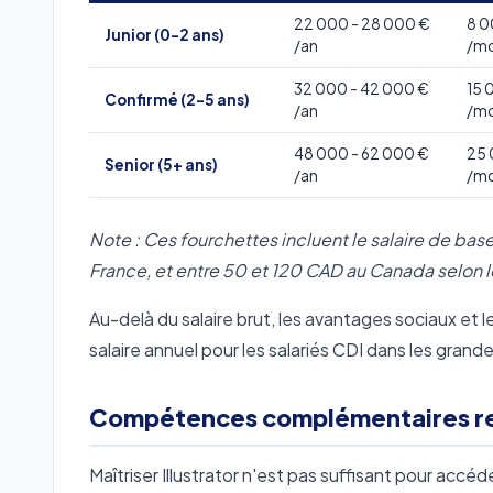
22 000 - 28 000 €
8 0
Junior (0-2 ans)
/an
/mo
32 000 - 42 000 €
15 
Confirmé (2-5 ans)
/an
/mo
48 000 - 62 000 €
25 
Senior (5+ ans)
/an
/mo
Note : Ces fourchettes incluent le salaire de bas
France, et entre 50 et 120 CAD au Canada selon le
Au-delà du salaire brut, les avantages sociaux e
salaire annuel pour les salariés CDI dans les grand
Compétences complémentaires r
Maîtriser Illustrator n'est pas suffisant pour ac