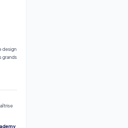
e design
s grands
aîtrise
Academy