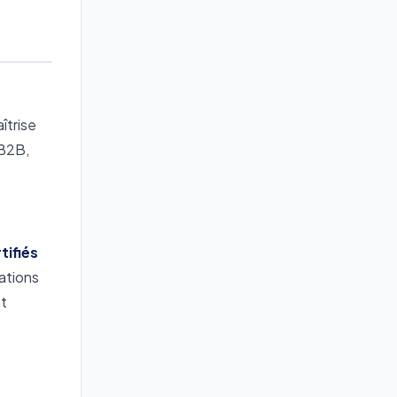
îtrise
 B2B,
tifiés
cations
t