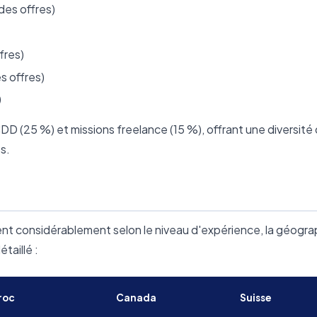
des offres)
fres)
s offres)
)
DD (25 %) et missions freelance (15 %), offrant une diversité
s.
ient considérablement selon le niveau d'expérience, la géogra
taillé :
roc
Canada
Suisse