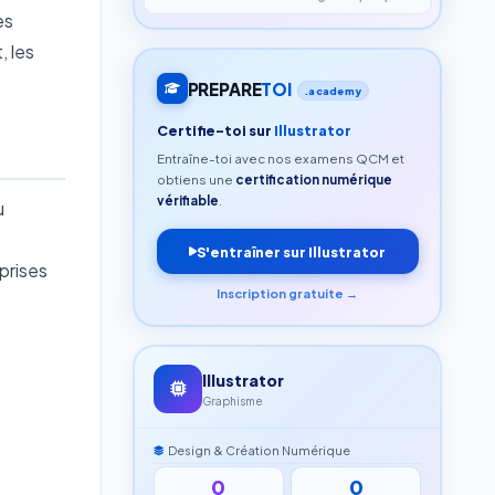
es
, les
PREPARE
TOI
.academy
Certifie-toi sur
Illustrator
Entraîne-toi avec nos examens QCM et
obtiens une
certification numérique
vérifiable
.
u
S'entraîner sur Illustrator
prises
Inscription gratuite →
Illustrator
Graphisme
Design & Création Numérique
0
0