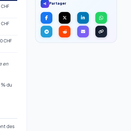
Partager
0 CHF
0 CHF
00 CHF
e en
5 % du
ent des