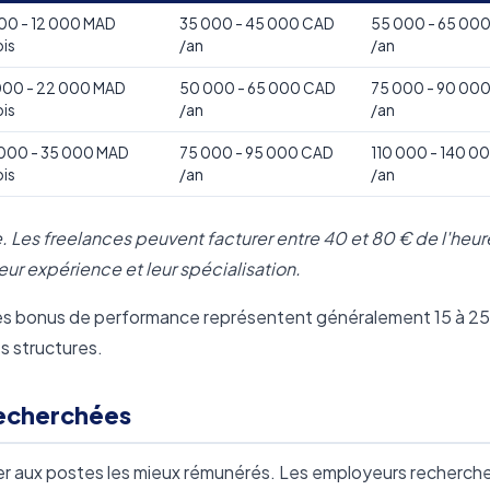
00 - 12 000 MAD
35 000 - 45 000 CAD
55 000 - 65 00
is
/an
/an
000 - 22 000 MAD
50 000 - 65 000 CAD
75 000 - 90 00
is
/an
/an
000 - 35 000 MAD
75 000 - 95 000 CAD
110 000 - 140 0
is
/an
/an
e. Les freelances peuvent facturer entre 40 et 80 € de l'heur
ur expérience et leur spécialisation.
t les bonus de performance représentent généralement 15 à 2
es structures.
echerchées
céder aux postes les mieux rémunérés. Les employeurs recherch