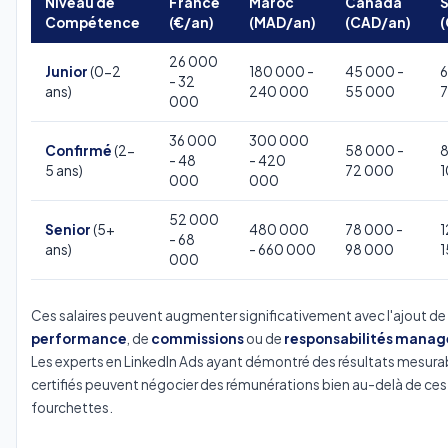
Niveau de
France
Maroc
Canada
S
Compétence
(€/an)
(MAD/an)
(CAD/an)
26 000
Junior
(0-2
180 000 -
45 000 -
6
- 32
ans)
240 000
55 000
000
36 000
300 000
Confirmé
(2-
58 000 -
8
- 48
- 420
5 ans)
72 000
1
000
000
52 000
Senior
(5+
480 000
78 000 -
1
- 68
ans)
- 660 000
98 000
1
000
Ces salaires peuvent augmenter significativement avec l'ajout de
performance
, de
commissions
ou de
responsabilités manag
Les experts en LinkedIn Ads ayant démontré des résultats mesura
certifiés peuvent négocier des rémunérations bien au-delà de ces
fourchettes.