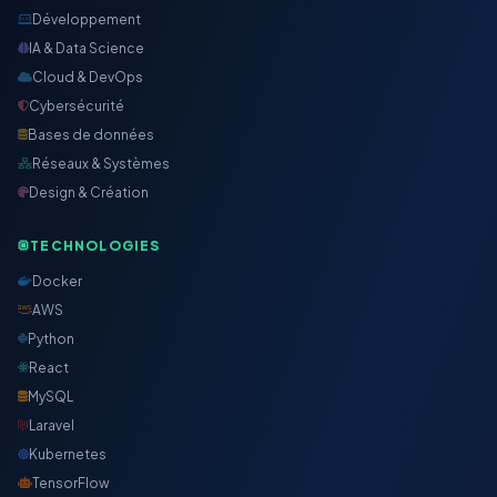
Développement
IA & Data Science
Cloud & DevOps
Cybersécurité
Bases de données
Réseaux & Systèmes
Design & Création
TECHNOLOGIES
Docker
AWS
Python
React
MySQL
Laravel
Kubernetes
TensorFlow