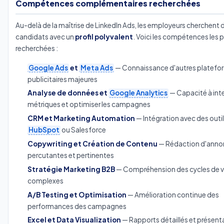
Compétences complémentaires recherchées
Au-delà de la maîtrise de LinkedIn Ads, les employeurs cherchent 
candidats avec un
profil polyvalent
. Voici les compétences les p
recherchées :
Google Ads
et
Meta Ads
— Connaissance d'autres platefo
publicitaires majeures
Analyse de données et
Google Analytics
— Capacité à inte
métriques et optimiser les campagnes
CRM et Marketing Automation
— Intégration avec des out
HubSpot
ou Salesforce
Copywriting et Création de Contenu
— Rédaction d'anno
percutantes et pertinentes
Stratégie Marketing B2B
— Compréhension des cycles de 
complexes
A/B Testing et Optimisation
— Amélioration continue des
performances des campagnes
Excel et Data Visualization
— Rapports détaillés et présent