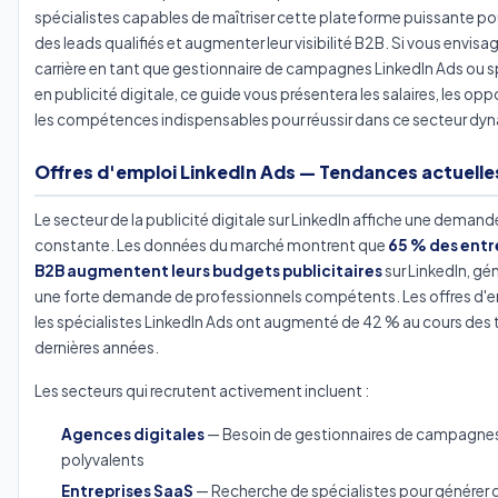
spécialistes capables de maîtriser cette plateforme puissante po
des leads qualifiés et augmenter leur visibilité B2B. Si vous envisa
carrière en tant que gestionnaire de campagnes LinkedIn Ads ou s
en publicité digitale, ce guide vous présentera les salaires, les opp
les compétences indispensables pour réussir dans ce secteur dy
Offres d'emploi LinkedIn Ads — Tendances actuelle
Le secteur de la publicité digitale sur LinkedIn affiche une deman
constante. Les données du marché montrent que
65 % des entr
B2B augmentent leurs budgets publicitaires
sur LinkedIn, gén
une forte demande de professionnels compétents. Les offres d'e
les spécialistes LinkedIn Ads ont augmenté de 42 % au cours des t
dernières années.
Les secteurs qui recrutent activement incluent :
Agences digitales
— Besoin de gestionnaires de campagne
polyvalents
Entreprises SaaS
— Recherche de spécialistes pour générer 