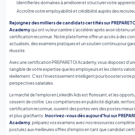
Identifier les domaines à améliorer et structurer votre apprent
Accroître votre employabilité et crédibilité auprès des recrute
Rejoignez des milliers de candidats certifiés sur PREPARET
Academy
qui ont vu leur carrière s'accélérer après avoir obtenu u
certification reconnue. Notre plateforme offre un accès à des co
actualisés, des examens pratiques et un soutien continu pour gara
réussite.
Avec une certification PREPARETOI Academy, vous disposez d'un
tangible de votre expertise que les employeurs et les clients valor
réellement. C'est l'investissement intelligent pour booster votre pr
perspectives salariales.
Le marché de l'emploi en LinkedIn Ads est florissant, et les opport
cessent de croître. Les compétences en publicité digitale, renfor
certification reconnue, ouvrent des portes vers des postes mieux
et plus gratifiants.
Inscrivez-vous dès aujourd'hui sur PREPA
Academy
, préparez vos examens avec nos ressources complètes
postulez aux meilleures offres d'emploi en tant que candidat certif