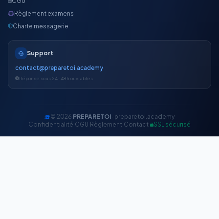
CGU
Règlement examens
Charte messagerie
Support
contact@preparetoi.academy
Réponse sous 24-48h ouvrables
© 2026
PREPARETOI
· preparetoi.academy
Confidentialité
·
CGU
·
Règlement
·
Contact
·
SSL sécurisé