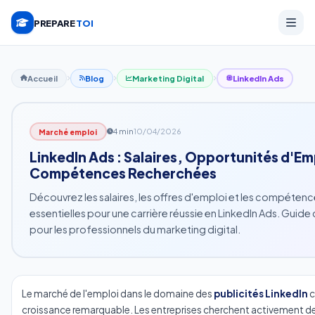
PREPARE
TOI
Accueil
Blog
Marketing Digital
LinkedIn Ads
4 min
10/04/2026
Marché emploi
LinkedIn Ads : Salaires, Opportunités d'Em
Compétences Recherchées
Découvrez les salaires, les offres d'emploi et les compétenc
essentielles pour une carrière réussie en LinkedIn Ads. Guid
pour les professionnels du marketing digital.
Le marché de l'emploi dans le domaine des
publicités LinkedIn
c
croissance remarquable. Les entreprises cherchent activement d