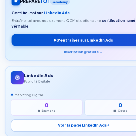
PREPARE
TOI
.academy
Certifie-toi sur
LinkedIn Ads
Entraîne-toi avec nos examens QCM et obtiens une
certification numé
vérifiable
.
S'entraîner sur LinkedIn Ads
Inscription gratuite →
LinkedIn Ads
Publicité Digitale
Marketing Digital
0
0
Examens
Cours
Voir la page LinkedIn Ads