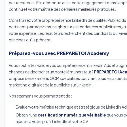
des recruteurs. Elle démontre aussi votre engagement dans l'app
continu et votre maîtrise des dernières meilleures pratiques.
Construisez votre propre présence LinkedIn de qualité. Publiez d
pertinent, partagez vos insights sur les tendances publicitaires, e
votre expertise. Les recruteurs recherchent des candidats qui viven
principes qu'ils prônent.
Préparez-vous avec PREPARETOI Academy
Vous souhaitez valider vos compétences en LinkedIn Ads et augm
chances de décrocher un poste rémunérateur ?
PREPARETOI Ac
propose des examens QCM spécialisés couvrant tous les aspects
marketing digital et de la publicité sur LinkedIn.
Nos examens vous permettent de :
Évaluer votre maîtrise technique et stratégique de LinkedIn Ad
Obtenir une
certification numérique vérifiable
que vous p
ajouter à votre profil LinkedIn et votre CV