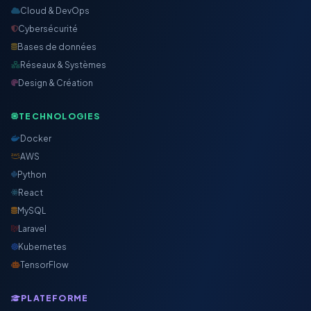
Cloud & DevOps
Cybersécurité
Bases de données
Réseaux & Systèmes
Design & Création
TECHNOLOGIES
Docker
AWS
Python
React
MySQL
Laravel
Kubernetes
TensorFlow
PLATEFORME