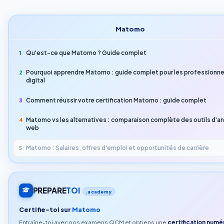
Matomo
Qu'est-ce que Matomo ? Guide complet
1
Pourquoi apprendre Matomo : guide complet pour les professionne
2
digital
Comment réussir votre certification Matomo : guide complet
3
Matomo vs les alternatives : comparaison complète des outils d'a
4
web
Matomo : Salaires, offres d'emploi et opportunités de carrière
5
PREPARE
TOI
.academy
Certifie-toi sur
Matomo
Entraîne-toi avec nos examens QCM et obtiens une
certification numé