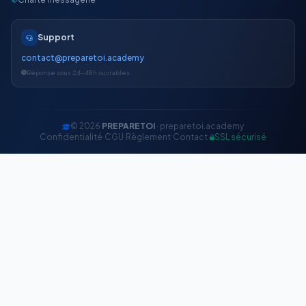
Support
contact@preparetoi.academy
Réponse sous 24-48h ouvrables
© 2026
PREPARETOI
· preparetoi.academy
Confidentialité
·
CGU
·
Règlement
·
Contact
·
SSL sécurisé