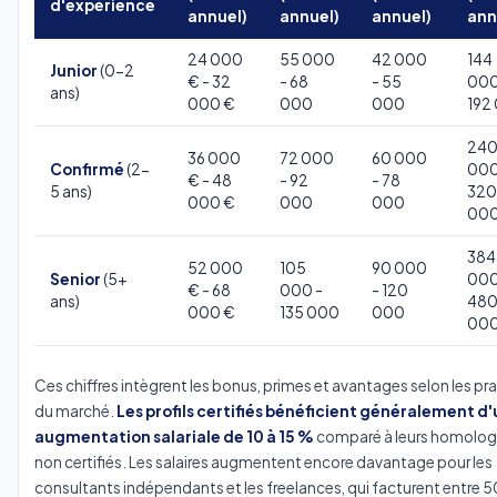
d'expérience
annuel)
annuel)
annuel)
ann
24 000
55 000
42 000
144
Junior
(0-2
€ - 32
- 68
- 55
000
ans)
000 €
000
000
192
24
36 000
72 000
60 000
Confirmé
(2-
000
€ - 48
- 92
- 78
5 ans)
320
000 €
000
000
00
384
52 000
105
90 000
Senior
(5+
000
€ - 68
000 -
- 120
ans)
48
000 €
135 000
000
00
Ces chiffres intègrent les bonus, primes et avantages selon les pr
du marché.
Les profils certifiés bénéficient généralement d
augmentation salariale de 10 à 15 %
comparé à leurs homolo
non certifiés. Les salaires augmentent encore davantage pour les
consultants indépendants et les freelances, qui facturent entre 5