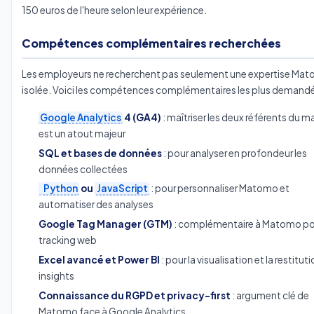
150 euros de l'heure selon leur expérience.
Compétences complémentaires recherchées
Les employeurs ne recherchent pas seulement une expertise Ma
isolée. Voici les compétences complémentaires les plus demandé
Google Analytics
4 (GA4)
: maîtriser les deux référents du 
est un atout majeur
SQL et bases de données
: pour analyser en profondeur les
données collectées
Python
ou
JavaScript
: pour personnaliser Matomo et
automatiser des analyses
Google Tag Manager (GTM)
: complémentaire à Matomo pou
tracking web
Excel avancé et Power BI
: pour la visualisation et la restitut
insights
Connaissance du RGPD et privacy-first
: argument clé de
Matomo face à Google Analytics