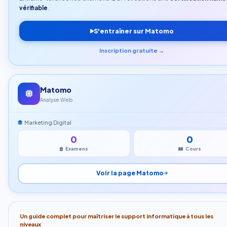
vérifiable
.
S'entraîner sur Matomo
Inscription gratuite →
Matomo
Analyse Web
Marketing Digital
0
0
Examens
Cours
Voir la page Matomo
Un guide complet pour maîtriser le support informatique à tous les
niveaux