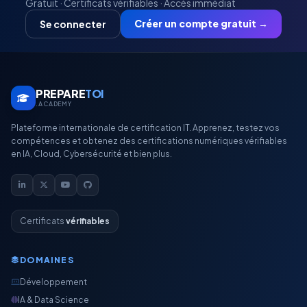
Gratuit · Certificats vérifiables · Accès immédiat
Créer un compte gratuit →
Se connecter
PREPARE
TOI
.ACADEMY
Plateforme internationale de certification IT. Apprenez, testez vos
compétences et obtenez des certifications numériques vérifiables
en IA, Cloud, Cybersécurité et bien plus.
Certificats
vérifiables
DOMAINES
Développement
IA & Data Science