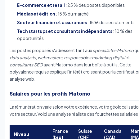
E-commerce et retail
: 25 % des postes disponibles
Médias et édition
: 15 % du marché
Secteur financier et assurances
: 15 % des recrutements
Tech startups et consultants indépendants
: 10 % des
opportunités
Les postes proposés s'adressent tant aux
spécialistes Matomo
qu
data analysts
,
webmasters
,
responsables marketing digital
et
consultants SEO
ayant Matomo dans leur boîte à outils. Cette
polyvalence requise explique l'intérêt croissant pour la certificatio
analyse web.
Salaires pour les profils Matomo
La rémunération varie selon votre expérience, votre géolocalisatio
votre secteur. Voici une analyse réaliste des fourchettes salariales 
France
Suisse
Canada
Mar
Niveau
(brut
(CHF
(CAD
(M