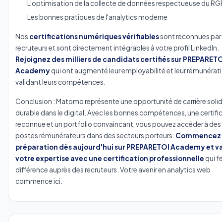
L'optimisation de la collecte de données respectueuse du R
Les bonnes pratiques de l'analytics moderne
Nos
certifications numériques vérifiables
sont reconnues par 
recruteurs et sont directement intégrables à votre profil LinkedIn.
Rejoignez des milliers de candidats certifiés sur PREPARET
Academy
qui ont augmenté leur employabilité et leur rémunérat
validant leurs compétences.
Conclusion : Matomo représente une opportunité de carrière solid
durable dans le digital. Avec les bonnes compétences, une certifi
reconnue et un portfolio convaincant, vous pouvez accéder à des
postes rémunérateurs dans des secteurs porteurs.
Commencez 
préparation dès aujourd'hui sur PREPARETOI Academy et v
votre expertise avec une certification professionnelle
qui fe
différence auprès des recruteurs. Votre avenir en analytics web
commence ici.