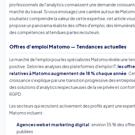
professionnels de l'analytics connaissent une demande croissante
marché du travail. Si vous envisagez une carrière autour de Matom
souhaitez comprendre la valeur de cette expertise, cet article vou
propose un panorama réaliste des offres d'emploi, des rémunérat
des compétences attendues par les recruteurs.
Offres d'emploi Matomo — Tendances actuelles
Le marché de l'emploi pour les spécialistes Matomo révèle une t
positive. Selon les analyses des plateformes d'emploi IT,
les offr
relatives à Matomo augmentent de 18 % chaque année
. Ce
croissance s'explique par une transition progressive des entrepris
des solutions d'analytics respectueuses de la vie privée et confo
RGPD.
Les secteurs qui recrutent activement des profils ayant une expert
Matomo incluent :
Agences web et marketing digital
: environ 35 % des offre
publiées