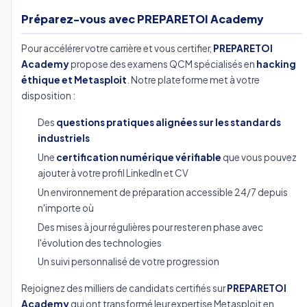
Préparez-vous avec PREPARETOI Academy
Pour accélérer votre carrière et vous certifier,
PREPARETOI
Academy
propose des examens QCM spécialisés en
hacking
éthique et Metasploit
. Notre plateforme met à votre
disposition :
Des
questions pratiques alignées sur les standards
industriels
Une
certification numérique vérifiable
que vous pouvez
ajouter à votre profil LinkedIn et CV
Un environnement de préparation accessible 24/7 depuis
n'importe où
Des mises à jour régulières pour rester en phase avec
l'évolution des technologies
Un suivi personnalisé de votre progression
Rejoignez des milliers de candidats certifiés sur
PREPARETOI
Academy
qui ont transformé leur expertise Metasploit en