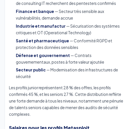
de consulting IT recherchent des pentesters confirmés
Finance et banque
— Secteur très sensible aux
vulnérabilités, demande accrue
Industrie et manufactur
— Sécurisation des systèmes
critiques et OT (Operational Technology)
Santé et pharmaceutique
— Conformité RGPD et
protection des données sensibles
Défense et gouvernement
— Contrats
gouvernementaux, postes à forte valeur ajoutée
Secteur public
— Modernisation des infrastructures de
sécurité
Les profils junior représentent 28 % des offres, les profils
confirmés 45 %, et les seniors 27 %. Cette distribution reflète
une forte demande à tous les niveaux, notamment une pénurie
de talents seniors capables de mener des audits de sécurité
complexes.
Salaires pour les profils Metasploit