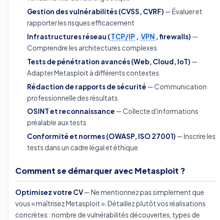
Gestion des vulnérabilités (CVSS, CVRF)
— Évaluer et
rapporter les risques efficacement
Infrastructures réseau (
TCP/IP
,
VPN
, firewalls)
—
Comprendre les architectures complexes
Tests de pénétration avancés (Web, Cloud, IoT)
—
Adapter Metasploit à différents contextes
Rédaction de rapports de sécurité
— Communication
professionnelle des résultats
OSINT et reconnaissance
— Collecte d'informations
préalable aux tests
Conformité et normes (OWASP, ISO 27001)
— Inscrire les
tests dans un cadre légal et éthique
Comment se démarquer avec Metasploit ?
Optimisez votre CV
— Ne mentionnez pas simplement que
vous « maîtrisez Metasploit ». Détaillez plutôt vos réalisations
concrètes : nombre de vulnérabilités découvertes, types de