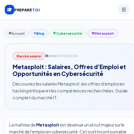
PREPARE
TOI
Accueil
Blog
Cybersécurité
Metasploit
4 min
09/04/2026
Marché emploi
Metasploit : Salaires, Offres d'Emploi et
Opportunités en Cybersécurité
Découvrez les salaires Metasploit, les offres d'emploi en
hacking éthique et les compétences recherchées. Guide
complet du marché IT.
La maîtrise de
Metasploit
est devenue un atout majeur sur le
marché de l'emploi en cybersécurité. Cet outil incontournable