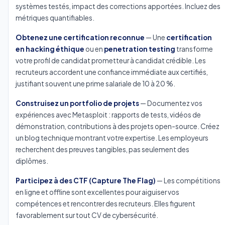
systèmes testés, impact des corrections apportées. Incluez des
métriques quantifiables.
Obtenez une certification reconnue
— Une
certification
en hacking éthique
ou en
penetration testing
transforme
votre profil de candidat prometteur à candidat crédible. Les
recruteurs accordent une confiance immédiate aux certifiés,
justifiant souvent une prime salariale de 10 à 20 %.
Construisez un portfolio de projets
— Documentez vos
expériences avec Metasploit : rapports de tests, vidéos de
démonstration, contributions à des projets open-source. Créez
un blog technique montrant votre expertise. Les employeurs
recherchent des preuves tangibles, pas seulement des
diplômes.
Participez à des CTF (Capture The Flag)
— Les compétitions
en ligne et offline sont excellentes pour aiguiser vos
compétences et rencontrer des recruteurs. Elles figurent
favorablement sur tout CV de cybersécurité.