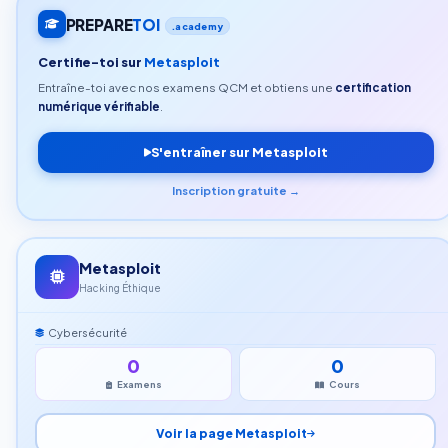
PREPARE
TOI
.academy
Certifie-toi sur
Metasploit
Entraîne-toi avec nos examens QCM et obtiens une
certification
numérique vérifiable
.
S'entraîner sur Metasploit
Inscription gratuite →
Metasploit
Hacking Éthique
Cybersécurité
0
0
Examens
Cours
Voir la page Metasploit