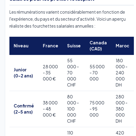
Les rémunérations varient considérablement en fonction de
l'expérience, du pays et du secteur d'activité. Voici un aperçu
réaliste des fourchettes salariales annuelles :
Canada
Niveau
France
Suisse
Maroc
(CAD)
55
180
28 000
000 -
55 000
000 -
Junior
- 35
70
- 70
240
(0-2 ans)
000 €
000
000
000
CHF
DH
80
280
38 000
000 -
75 000
000 -
Confirmé
- 48
100
- 95
380
(2-5 ans)
000 €
000
000
000
CHF
DH
110
420