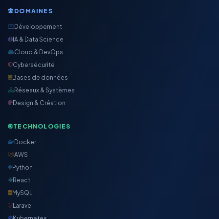
DOMAINES
Développement
IA & Data Science
Cloud & DevOps
Cybersécurité
Bases de données
Réseaux & Systèmes
Design & Création
TECHNOLOGIES
Docker
AWS
Python
React
MySQL
Laravel
Kubernetes