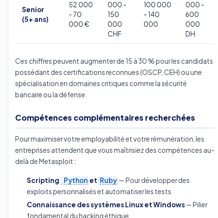
52 000
000 -
100 000
000 -
Senior
- 70
150
- 140
600
(5+ ans)
000 €
000
000
000
CHF
DH
Ces chiffres peuvent augmenter de 15 à 30 % pour les candidats
possédant des certifications reconnues (OSCP, CEH) ou une
spécialisation en domaines critiques comme la sécurité
bancaire ou la défense.
Compétences complémentaires recherchées
Pour maximiser votre employabilité et votre rémunération, les
entreprises attendent que vous maîtrisiez des compétences au-
delà de Metasploit :
Scripting
Python
et
Ruby
— Pour développer des
exploits personnalisés et automatiser les tests
Connaissance des systèmes Linux et Windows
— Pilier
fondamental du hacking éthique