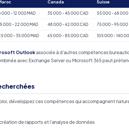
Maroc
Canada
Suisse
8 000 - 12 000 MAD
35 000 - 45 000 CAD
55 000 - 68 000
15 000 - 22 000 MAD
48 000 - 62 000 CAD
75 000 - 95 000
25 000 - 35 000 MAD
65 000 - 85 000 CAD
105 000 - 140 0
rosoft Outlook
associée à d'autres compétences bureauti
mbinée avec Exchange Server ou Microsoft 365 peut préten
echerchées
emploi, développez ces compétences qui accompagnent natur
 création de rapports et l'analyse de données