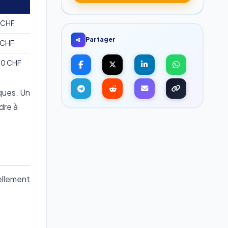
 CHF
Partager
 CHF
00 CHF
ques. Un
dre à
ellement