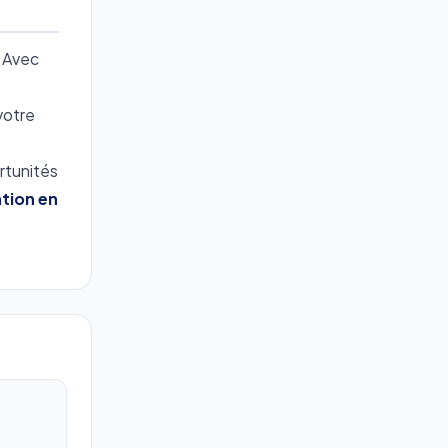
. Avec
votre
rtunités
tion en