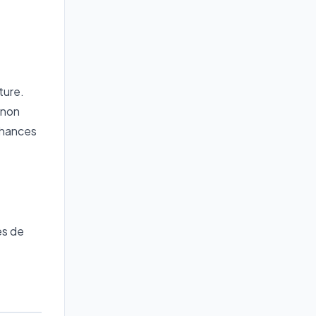
ture.
 non
chances
es de