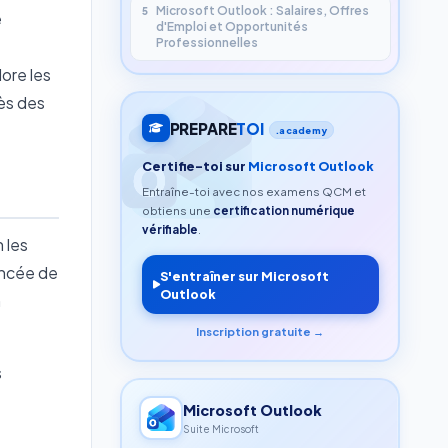
Microsoft Outlook : Salaires, Offres
5
e
d'Emploi et Opportunités
Professionnelles
ore les
ès des
PREPARE
TOI
.academy
Certifie-toi sur
Microsoft Outlook
Entraîne-toi avec nos examens QCM et
obtiens une
certification numérique
vérifiable
.
 les
ancée de
S'entraîner sur Microsoft
Outlook
n
Inscription gratuite →
s
Microsoft Outlook
Suite Microsoft