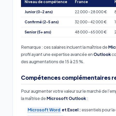
Niveau de compétence
France
Junior (0-2 ans)
22 000 - 28 000 €
Confirmé (2-5 ans)
32 000 - 42 000 €
Senior (5+ ans)
48 000 - 65 000 €
Remarque : ces salaires incluent la maîtrise de
Mic
profil ayant une expertise avancée en
Outlook
co
des augmentations de 15 à 25 %.
Compétences complémentaires r
Pour augmenter votre valeur sur le marché de l'
la maîtrise de
Microsoft Outlook
:
Microsoft Word
et Excel :
essentiels pour la