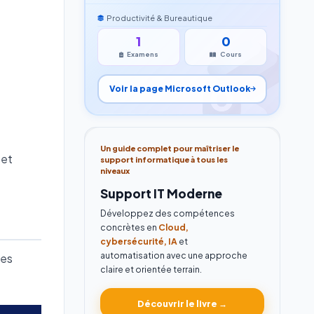
Productivité & Bureautique
1
0
Examens
Cours
Voir la page Microsoft Outlook
Un guide complet pour maîtriser le
 et
support informatique à tous les
niveaux
Support IT Moderne
Développez des compétences
concrètes en
Cloud,
cybersécurité, IA
et
automatisation avec une approche
des
claire et orientée terrain.
Découvrir le livre →