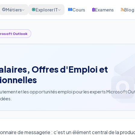
Métiers
Explorer IT
Cours
Examens
Blog
rosoft Outlook
laires, Offres d'Emploi et
ionnelles
rutement et les opportunités emploi pour les experts Microsoft Ou
ndées.
onnaire de messagerie : c'est un élément central de la produc