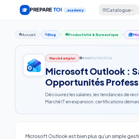
PREPARE
TOI
Catalogue
.academy
Accueil
Blog
Productivité & Bureautique
Mic
4 min
10/04/2026
Marché emploi
Microsoft Outlook : Sa
Opportunités Profess
Découvrez les salaires, les tendances de rec
Marché IT en expansion, certifications dema
Microsoft Outlook est bien plus qu'un simple gesti