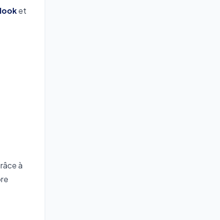
look
et
grâce à
ore