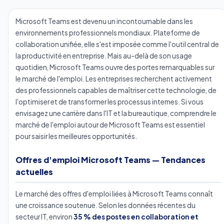
Microsoft Teams est devenu un incontournable dans les
environnements professionnels mondiaux. Plateforme de
collaboration unifiée, elle s'est imposée comme l'outil central de
la productivité en entreprise. Mais au-delà de son usage
quotidien, Microsoft Teams ouvre des portes remarquables sur
le marché de l'emploi. Les entreprises recherchent activement
des professionnels capables de maîtriser cette technologie, de
l'optimiser et de transformer les processus internes. Si vous
envisagez une carrière dans l'IT et la bureautique, comprendre le
marché de l'emploi autour de Microsoft Teams est essentiel
pour saisir les meilleures opportunités.
Offres d'emploi Microsoft Teams — Tendances
actuelles
Le marché des offres d'emploi liées à Microsoft Teams connaît
une croissance soutenue. Selon les données récentes du
secteur IT, environ
35 % des postes en collaboration et