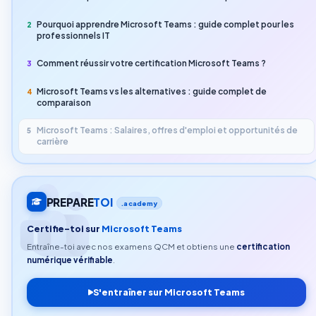
Pourquoi apprendre Microsoft Teams : guide complet pour les
2
professionnels IT
Comment réussir votre certification Microsoft Teams ?
3
Microsoft Teams vs les alternatives : guide complet de
4
comparaison
Microsoft Teams : Salaires, offres d'emploi et opportunités de
5
carrière
PREPARE
TOI
.academy
Certifie-toi sur
Microsoft Teams
Entraîne-toi avec nos examens QCM et obtiens une
certification
numérique vérifiable
.
S'entraîner sur Microsoft Teams