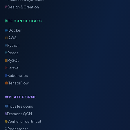
Design & Création
TECHNOLOGIES
Docker
AWS
Python
React
MySQL
Laravel
Kubernetes
TensorFlow
PLATEFORME
Tous les cours
Examens QCM
Vérifier un certificat
Rechercher