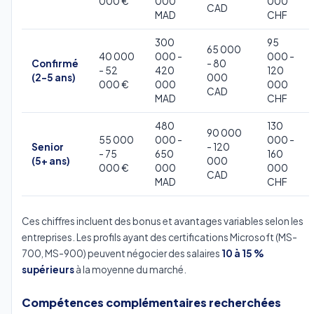
000 €
000
000
CAD
MAD
CHF
300
95
65 000
40 000
000 -
000 -
Confirmé
- 80
- 52
420
120
(2-5 ans)
000
000 €
000
000
CAD
MAD
CHF
480
130
90 000
55 000
000 -
000 -
Senior
- 120
- 75
650
160
(5+ ans)
000
000 €
000
000
CAD
MAD
CHF
Ces chiffres incluent des bonus et avantages variables selon les
entreprises. Les profils ayant des certifications Microsoft (MS-
700, MS-900) peuvent négocier des salaires
10 à 15 %
supérieurs
à la moyenne du marché.
Compétences complémentaires recherchées