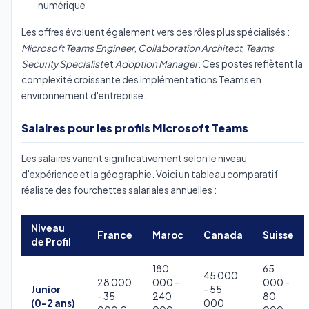
numérique
Les offres évoluent également vers des rôles plus spécialisés :
Microsoft Teams Engineer
,
Collaboration Architect
,
Teams
Security Specialist
et
Adoption Manager
. Ces postes reflètent la
complexité croissante des implémentations Teams en
environnement d'entreprise.
Salaires pour les profils Microsoft Teams
Les salaires varient significativement selon le niveau
d'expérience et la géographie. Voici un tableau comparatif
réaliste des fourchettes salariales annuelles :
Niveau
France
Maroc
Canada
Suisse
de Profil
180
65
45 000
28 000
000 -
000 -
Junior
- 55
- 35
240
80
(0-2 ans)
000