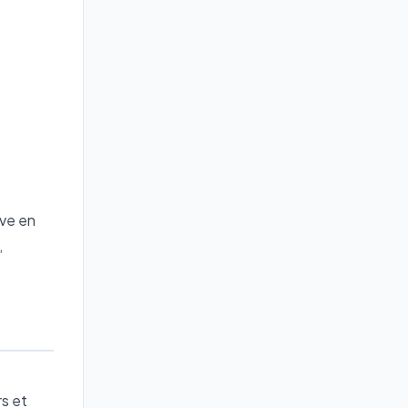
êve en
,
s et