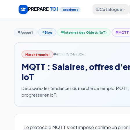
PREPARE
TOI
Catalogue
.academy
Accueil
Blog
Internet des Objets (IoT)
MQTT
4 min
10/04/2026
Marché emploi
MQTT : Salaires, offres d'e
IoT
Découvrez les tendances du marché de l'emploi MQTT, l
progresser en IoT.
Le protocole MQTT s'est imposé comme un pilier i