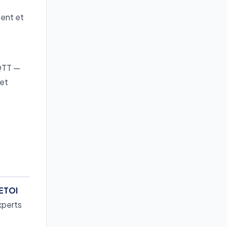
ment et
QTT —
 et
ETOI
xperts