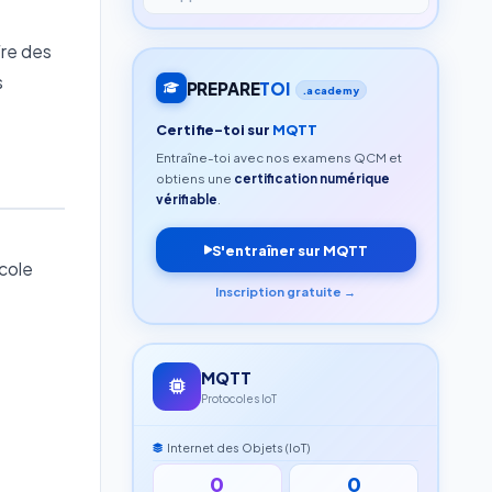
fre des
s
PREPARE
TOI
.academy
Certifie-toi sur
MQTT
Entraîne-toi avec nos examens QCM et
obtiens une
certification numérique
vérifiable
.
S'entraîner sur MQTT
ocole
Inscription gratuite →
MQTT
Protocoles IoT
Internet des Objets (IoT)
0
0