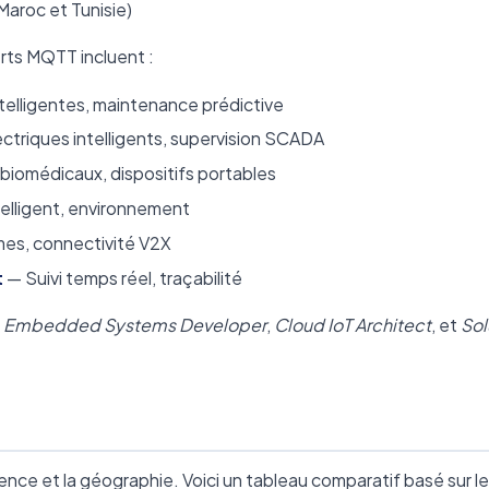
Maroc et Tunisie)
rts MQTT incluent :
telligentes, maintenance prédictive
ctriques intelligents, supervision SCADA
iomédicaux, dispositifs portables
telligent, environnement
es, connectivité V2X
t
— Suivi temps réel, traçabilité
,
Embedded Systems Developer
,
Cloud IoT Architect
, et
Sol
ence et la géographie. Voici un tableau comparatif basé sur l