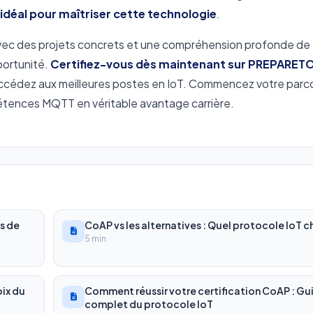
idéal pour maîtriser cette technologie
.
, avec des projets concrets et une compréhension profonde de
portunité.
Certifiez-vous dès maintenant sur PREPARETO
ccédez aux meilleures postes en IoT. Commencez votre parc
pétences MQTT en véritable avantage carrière.
s de
CoAP vs les alternatives : Quel protocole IoT ch
5 min
oix du
Comment réussir votre certification CoAP : Gu
complet du protocole IoT