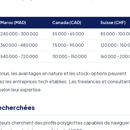
Maroc (MAD)
Canada (CAD)
Suisse (CHF)
240 000 - 300 000
55 000 - 65 000
85 000 - 100 
360 000 - 480 000
75 000 - 95 000
120 000 - 150 
540 000 - 720 000
110 000 - 150 000
160 000 - 200
bonus, les avantages en nature et les stock-options peuvent
z les entreprises tech établies. Les freelances et consultan
elon leur expertise.
echerchées
uteurs cherchent des profils polyglottes capables de naviguer