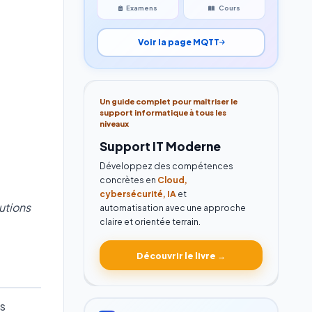
Examens
Cours
Voir la page MQTT
Un guide complet pour maîtriser le
support informatique à tous les
niveaux
Support IT Moderne
Développez des compétences
concrètes en
Cloud,
cybersécurité, IA
et
utions
automatisation avec une approche
claire et orientée terrain.
Découvrir le livre →
es