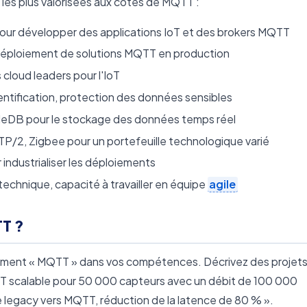
les plus valorisées aux côtés de MQTT :
ur développer des applications IoT et des brokers MQTT
déploiement de solutions MQTT en production
cloud leaders pour l'IoT
ntification, protection des données sensibles
leDB pour le stockage des données temps réel
TP/2, Zigbee pour un portefeuille technologique varié
 industrialiser les déploiements
chnique, capacité à travailler en équipe
agile
T ?
lement « MQTT » dans vos compétences. Décrivez des projet
T scalable pour 50 000 capteurs avec un débit de 100 000
legacy vers MQTT, réduction de la latence de 80 % ».