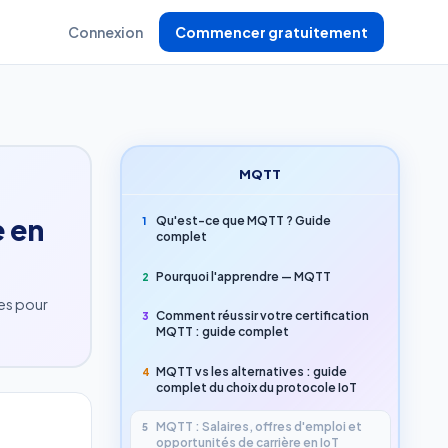
Connexion
Commencer gratuitement
MQTT
e en
Qu'est-ce que MQTT ? Guide
1
complet
Pourquoi l'apprendre — MQTT
2
es pour
Comment réussir votre certification
3
MQTT : guide complet
MQTT vs les alternatives : guide
4
complet du choix du protocole IoT
MQTT : Salaires, offres d'emploi et
5
opportunités de carrière en IoT