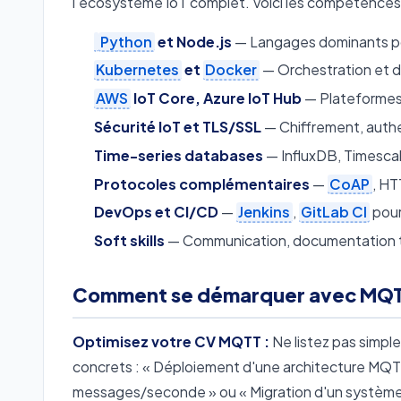
l'écosystème IoT complet. Voici les compétences 
Python
et Node.js
— Langages dominants po
Kubernetes
et
Docker
— Orchestration et 
AWS
IoT Core, Azure IoT Hub
— Plateformes 
Sécurité IoT et TLS/SSL
— Chiffrement, authe
Time-series databases
— InfluxDB, Timesca
Protocoles complémentaires
—
CoAP
, HT
DevOps et CI/CD
—
Jenkins
,
GitLab CI
pour
Soft skills
— Communication, documentation te
Comment se démarquer avec MQT
Optimisez votre CV MQTT :
Ne listez pas simp
concrets : « Déploiement d'une architecture MQT
messages/seconde » ou « Migration d'un système 