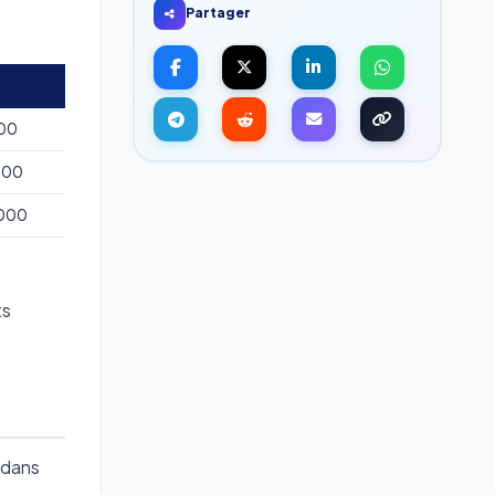
Partager
000
000
 000
ts
 dans