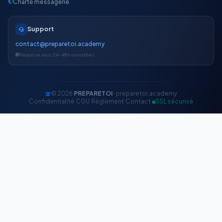
Charte messagerie
Support
contact@preparetoi.academy
Réponse sous 24-48h ouvrables
© 2026
PREPARETOI
· preparetoi.academy
Confidentialité
·
CGU
·
Règlement
·
Contact
·
SSL sécurisé