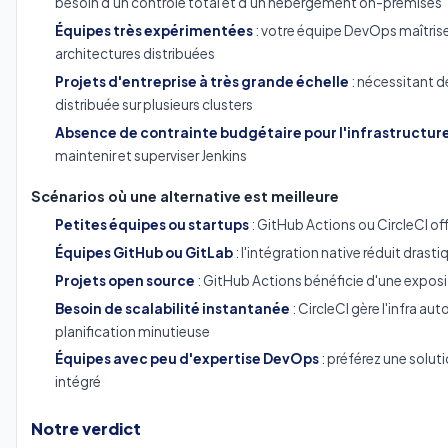
besoin d'un contrôle total et d'un hébergement on-premises
Équipes très expérimentées
: votre équipe DevOps maîtrise 
architectures distribuées
Projets d'entreprise à très grande échelle
: nécessitant de
distribuée sur plusieurs clusters
Absence de contrainte budgétaire pour l'infrastructur
maintenir et superviser Jenkins
Scénarios où une alternative est meilleure
Petites équipes ou startups
: GitHub Actions ou CircleCI of
Équipes GitHub ou GitLab
: l'intégration native réduit dras
Projets open source
: GitHub Actions bénéficie d'une exposi
Besoin de scalabilité instantanée
: CircleCI gère l'infra 
planification minutieuse
Équipes avec peu d'expertise DevOps
: préférez une solu
intégré
Notre verdict