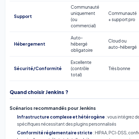
Communauté
uniquement
Communauté
Support
(ou
+ support pro
commercial)
Auto-
Cloud ou
Hébergement
hébergé
auto-hébergé
obligatoire
Excellente
Sécurité/Conformité
(contrôle
Très bonne
total)
Quand choisir Jenkins ?
Scénarios recommandés pour Jenkins
Infrastructure complexe et hétérogène
: vous intégrez de
spécifiques nécessitant des plugins personnalisés
Conformité réglementaire stricte
: HIPAA, PCI-DSS, conf