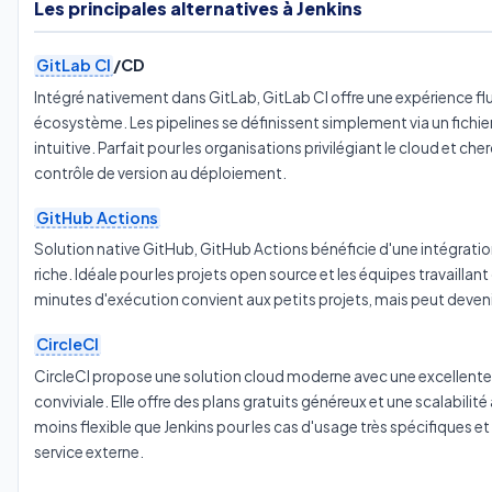
Les principales alternatives à Jenkins
GitLab CI
/CD
Intégré nativement dans GitLab, GitLab CI offre une expérience flui
écosystème. Les pipelines se définissent simplement via un fichie
intuitive. Parfait pour les organisations privilégiant le cloud et c
contrôle de version au déploiement.
GitHub Actions
Solution native GitHub, GitHub Actions bénéficie d'une intégrati
riche. Idéale pour les projets open source et les équipes travaillant
minutes d'exécution convient aux petits projets, mais peut deveni
CircleCI
CircleCI propose une solution cloud moderne avec une excellente
conviviale. Elle offre des plans gratuits généreux et une scalabili
moins flexible que Jenkins pour les cas d'usage très spécifiques
service externe.