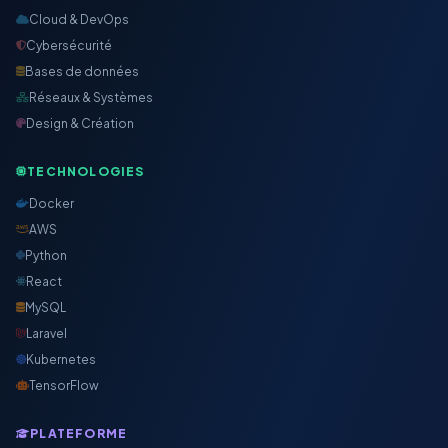
Cloud & DevOps
Cybersécurité
Bases de données
Réseaux & Systèmes
Design & Création
TECHNOLOGIES
Docker
AWS
Python
React
MySQL
Laravel
Kubernetes
TensorFlow
PLATEFORME