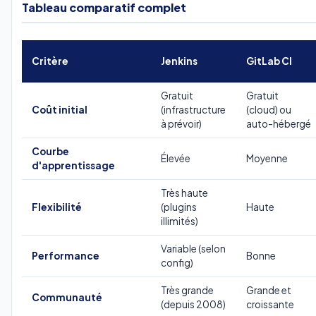
Tableau comparatif complet
Critère
Jenkins
GitLab CI
Gratuit
Gratuit
Coût initial
(infrastructure
(cloud) ou
à prévoir)
auto-hébergé
Courbe
Élevée
Moyenne
d'apprentissage
Très haute
Flexibilité
(plugins
Haute
illimités)
Variable (selon
Performance
Bonne
config)
Très grande
Grande et
Communauté
(depuis 2008)
croissante