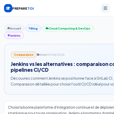
PREPARE
TOI
Accueil
Blog
Cloud Computing & DevOps
Jenkins
4 min
09/04/2026
Comparaison
Jenkins vs les alternatives : comparaison 
pipelines CI/CD
Découvrez comment Jenkins se positionne face à GitLab CI, G
Comparaison détaillée pour choisir l'outil CI/CD idéal pour 
Choisir la bonne plateforme d'intégration continue et de déploie
stratégique pour toute organisation. Jenkins a longtemps domin