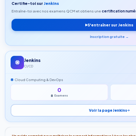
Certifie-toi sur
Jenkins
Entraîne-toi avec nos examens QCM et obtiens une
certification numér
S'entraîner sur Jenkins
Inscription gratuite →
Jenkins
CI/CD
Cloud Computing & DevOps
0
Examens
Voir la page Jenkins
Un guide complet pour maîtriser le support informatique à tous les nive