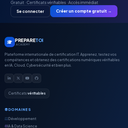
Gratuit · Certificats vérifiables · Accès immédiat
Créer un compte gratuit →
Se connecter
PREPARE
TOI
.ACADEMY
Plateforme internationale de certification IT. Apprenez, testez vos
compétences et obtenez des certifications numériques vérifiables
en IA, Cloud, Cybersécurité et bien plus.
Certificats
vérifiables
DOMAINES
Développement
IA & Data Science