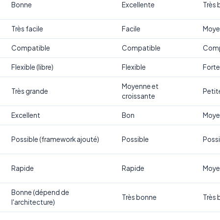
Bonne
Excellente
Très
Très facile
Facile
Moye
Compatible
Compatible
Comp
Flexible (libre)
Flexible
Fort
Moyenne et
Très grande
Petit
croissante
Excellent
Bon
Moye
Possible (framework ajouté)
Possible
Possi
Rapide
Rapide
Moye
Bonne (dépend de
Très bonne
Très
l'architecture)