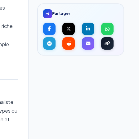
ves
Partager
 riche
mple
aliste
types ou
on et