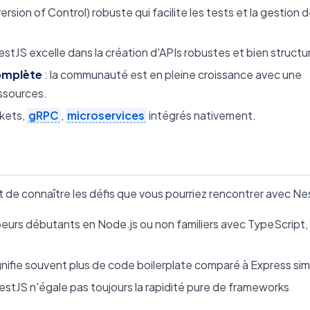
ersion of Control) robuste qui facilite les tests et la gestion 
estJS excelle dans la création d'APIs robustes et bien structu
omplète
: la communauté est en pleine croissance avec une
ssources.
kets,
gRPC
,
microservices
intégrés nativement.
t de connaître les défis que vous pourriez rencontrer avec Ne
peurs débutants en Node.js ou non familiers avec TypeScript
ignifie souvent plus de code boilerplate comparé à Express sim
estJS n'égale pas toujours la rapidité pure de frameworks