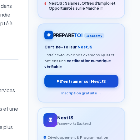
NestJS : Salaires, Offres d'Emploi et
5
 dans
Opportunités sur le Marché IT
ondie
apté à
PREPARE
TOI
.academy
Certifie-toi sur
NestJS
Entraîne-toi avec nos examens QCM et
obtiens une
certification numérique
vérifiable
.
S'entraîner sur NestJS
ervices
Inscription gratuite →
s et une
NestJS
Frameworks Backend
e plus
Développement & Programmation