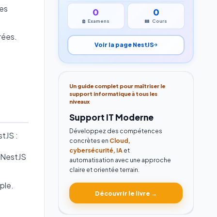
des
0
0
Examens
Cours
rées.
Voir la page NestJS
Un guide complet pour maîtriser le
support informatique à tous les
niveaux
Support IT Moderne
Développez des compétences
stJS :
concrètes en
Cloud,
cybersécurité, IA
et
, NestJS
automatisation avec une approche
claire et orientée terrain.
ple.
Découvrir le livre →