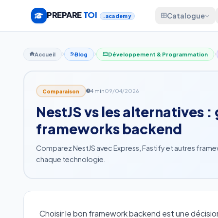
PREPARE
TOI
Catalogue
.academy
Accueil
Blog
Développement & Programmation
4 min
09/04/2026
Comparaison
NestJS vs les alternatives 
frameworks backend
Comparez NestJS avec Express, Fastify et autres framew
chaque technologie.
Choisir le bon framework backend est une décision