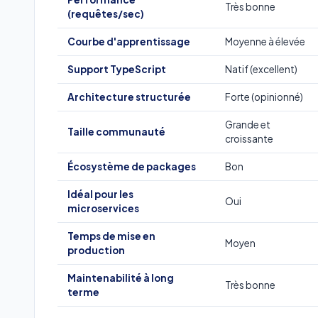
Très bonne
(requêtes/sec)
Courbe d'apprentissage
Moyenne à élevée
Support TypeScript
Natif (excellent)
Architecture structurée
Forte (opinionné)
Grande et
Taille communauté
croissante
Écosystème de packages
Bon
Idéal pour les
Oui
microservices
Temps de mise en
Moyen
production
Maintenabilité à long
Très bonne
terme