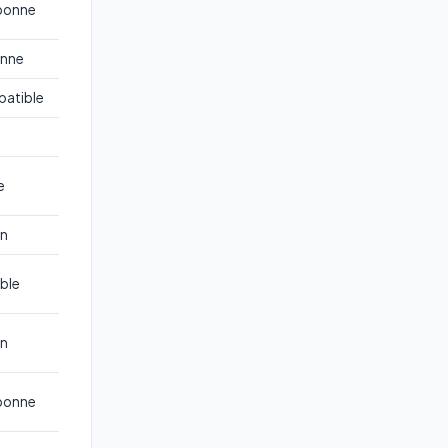
 bonne
nne
atible
e
e
n
ble
n
 bonne