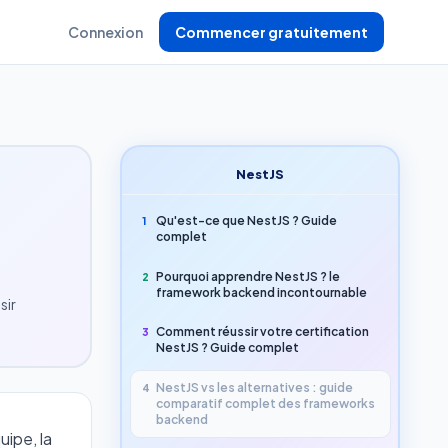
Connexion
Commencer gratuitement
NestJS
Qu'est-ce que NestJS ? Guide
1
complet
Pourquoi apprendre NestJS ? le
2
framework backend incontournable
sir
Comment réussir votre certification
3
NestJS ? Guide complet
NestJS vs les alternatives : guide
4
comparatif complet des frameworks
backend
uipe, la