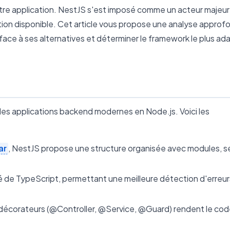
tre application. NestJS s'est imposé comme un acteur majeur
ption disponible. Cet article vous propose une analyse approf
e à ses alternatives et déterminer le framework le plus ad
des applications backend modernes en Node.js. Voici les
ar
, NestJS propose une structure organisée avec modules, s
é de TypeScript, permettant une meilleure détection d'erreur
 décorateurs (@Controller, @Service, @Guard) rendent le cod