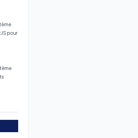
ystème
tJS pour
ystème
ts