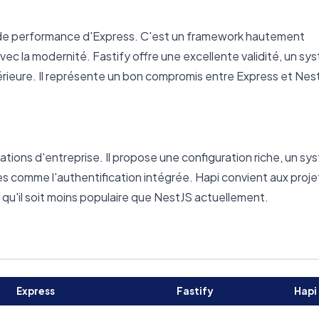
ns de performance d'Express. C'est un framework hautement
vec la modernité. Fastify offre une excellente validité, un s
rieure. Il représente un bon compromis entre Express et Nes
tions d'entreprise. Il propose une configuration riche, un s
s comme l'authentification intégrée. Hapi convient aux proje
 qu'il soit moins populaire que NestJS actuellement.
Express
Fastify
Hapi