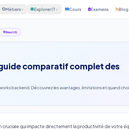
Métiers
Explorer IT
Cours
Examens
Blog
NestJS
: guide comparatif complet des
orks backend. Découvrez les avantages, limitations et quand choi
 cruciale qui impacte directement la productivité de votre éq