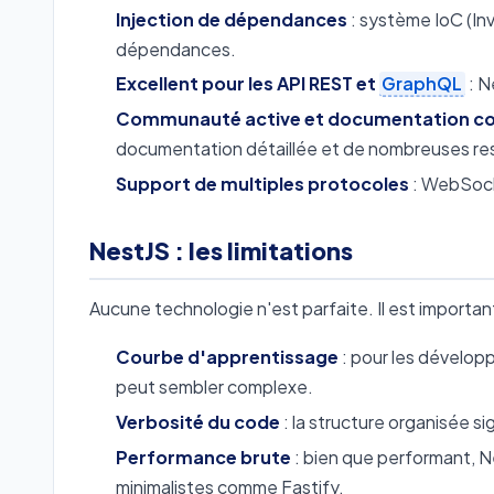
Injection de dépendances
: système IoC (Inv
dépendances.
Excellent pour les API REST et
GraphQL
: N
Communauté active et documentation c
documentation détaillée et de nombreuses re
Support de multiples protocoles
: WebSoc
NestJS : les limitations
Aucune technologie n'est parfaite. Il est importan
Courbe d'apprentissage
: pour les dévelop
peut sembler complexe.
Verbosité du code
: la structure organisée s
Performance brute
: bien que performant, N
minimalistes comme Fastify.