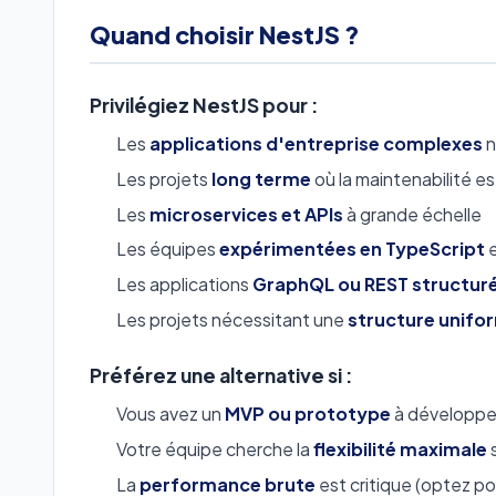
Quand choisir NestJS ?
Privilégiez NestJS pour :
Les
applications d'entreprise complexes
n
Les projets
long terme
où la maintenabilité est
Les
microservices et APIs
à grande échelle
Les équipes
expérimentées en TypeScript
e
Les applications
GraphQL ou REST structur
Les projets nécessitant une
structure unifo
Préférez une alternative si :
Vous avez un
MVP ou prototype
à développe
Votre équipe cherche la
flexibilité maximale
s
La
performance brute
est critique (optez po