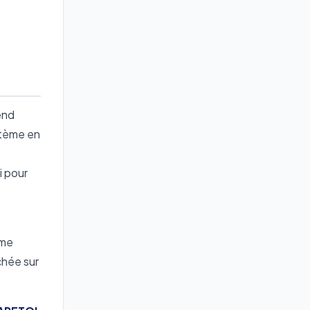
end
stème en
i pour
ème
chée sur