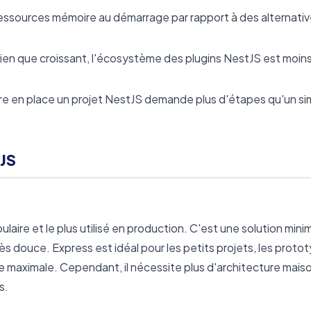
ssources mémoire au démarrage par rapport à des alternati
bien que croissant, l'écosystème des plugins NestJS est moins
re en place un projet NestJS demande plus d'étapes qu'un si
tJS
aire et le plus utilisé en production. C'est une solution minim
rès douce. Express est idéal pour les petits projets, les proto
le maximale. Cependant, il nécessite plus d'architecture mais
s.