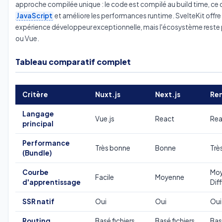
approche compilée unique : le code est compilé au build time, ce qu
JavaScript
et améliore les performances runtime. SvelteKit offre 
expérience développeur exceptionnelle, mais l'écosystème reste p
ou Vue.
Tableau comparatif complet
Critère
Nuxt.js
Next.js
Re
Langage
Vue.js
React
Rea
principal
Performance
Très bonne
Bonne
Trè
(Bundle)
Courbe
Mo
Facile
Moyenne
d'apprentissage
Diff
SSR natif
Oui
Oui
Oui
Routing
Basé fichiers
Basé fichiers
Bas