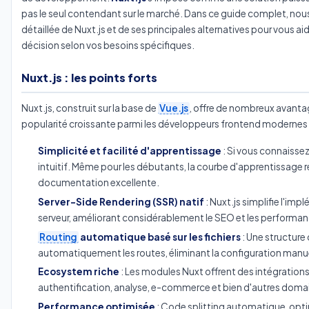
pas le seul contendant sur le marché. Dans ce guide complet, no
détaillée de Nuxt.js et de ses principales alternatives pour vous aid
décision selon vos besoins spécifiques.
Nuxt.js : les points forts
Nuxt.js, construit sur la base de
Vue.js
, offre de nombreux avanta
popularité croissante parmi les développeurs frontend modernes 
Simplicité et facilité d'apprentissage
: Si vous connaissez 
intuitif. Même pour les débutants, la courbe d'apprentissage 
documentation excellente.
Server-Side Rendering (SSR) natif
: Nuxt.js simplifie l'im
serveur, améliorant considérablement le SEO et les performanc
Routing
automatique basé sur les fichiers
: Une structure
automatiquement les routes, éliminant la configuration manuel
Ecosystem riche
: Les modules Nuxt offrent des intégrations
authentification, analyse, e-commerce et bien d'autres doma
Performance optimisée
: Code splitting automatique, opti