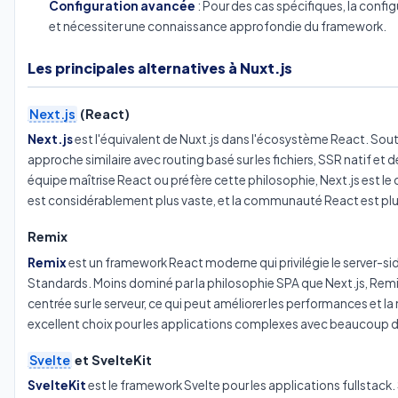
Configuration avancée
: Pour des cas spécifiques, la conf
et nécessiter une connaissance approfondie du framework.
Les principales alternatives à Nuxt.js
Next.js
(React)
Next.js
est l'équivalent de Nuxt.js dans l'écosystème React. Souten
approche similaire avec routing basé sur les fichiers, SSR natif et
équipe maîtrise React ou préfère cette philosophie, Next.js est l
est considérablement plus vaste, et la communauté React est plu
Remix
Remix
est un framework React moderne qui privilégie le server-si
Standards. Moins dominé par la philosophie SPA que Next.js, Remi
centrée sur le serveur, ce qui peut améliorer les performances et la
excellent choix pour les applications complexes avec beaucoup d'
Svelte
et SvelteKit
SvelteKit
est le framework Svelte pour les applications fullstack.