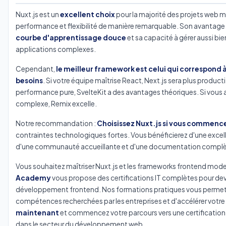
Nuxt.js est un
excellent choix
pour la majorité des projets web m
performance et flexibilité de manière remarquable. Son avantage p
courbe d'apprentissage douce
et sa capacité à gérer aussi bi
applications complexes.
Cependant,
le meilleur framework est celui qui correspond à
besoins
. Si votre équipe maîtrise React, Next.js sera plus productif.
performance pure, SvelteKit a des avantages théoriques. Si vous a
complexe, Remix excelle.
Notre recommandation :
Choisissez Nuxt.js si vous commenc
contraintes technologiques fortes. Vous bénéficierez d'une exce
d'une communauté accueillante et d'une documentation complè
Vous souhaitez maîtriser Nuxt.js et les frameworks frontend mod
Academy
vous propose des certifications IT complètes pour dev
développement frontend. Nos formations pratiques vous permettr
compétences recherchées par les entreprises et d'accélérer votre 
maintenant
et commencez votre parcours vers une certification
dans le secteur du développement web.