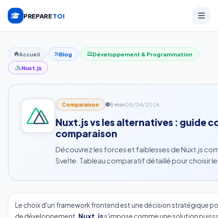
PREPARE
TOI
Accueil
Blog
Développement & Programmation
Nuxt.js
5 min
08/04/2026
Comparaison
Nuxt.js vs les alternatives : guide 
comparaison
Découvrez les forces et faiblesses de Nuxt.js com
Svelte. Tableau comparatif détaillé pour choisir 
Le choix d'un framework frontend est une décision stratégique p
de développement.
Nuxt.js
s'impose comme une solution puissan