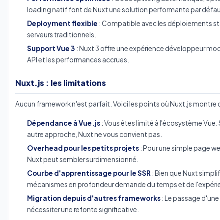
loading natif font de Nuxt une solution performante par défau
Deployment flexible
: Compatible avec les déploiements st
serveurs traditionnels.
Support Vue 3
: Nuxt 3 offre une expérience développeur mo
API et les performances accrues.
Nuxt.js : les limitations
Aucun framework n'est parfait. Voici les points où Nuxt.js montre c
Dépendance à Vue.js
: Vous êtes limité à l'écosystème Vue. 
autre approche, Nuxt ne vous convient pas.
Overhead pour les petits projets
: Pour une simple page we
Nuxt peut sembler surdimensionné.
Courbe d'apprentissage pour le SSR
: Bien que Nuxt simpli
mécanismes en profondeur demande du temps et de l'expéri
Migration depuis d'autres frameworks
: Le passage d'une
nécessiter une refonte significative.