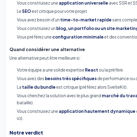
Vous construisez une
application universelle
avec SSR et S
Le
SEO
est critique pour votre projet.
Vous avez besoin d'un
time-to-market rapide
sans complexi
Vous construisez un
blog, un portfolio ou un site marketin
Vous préférez une
configuration minimale
et des conventio
Quand considérer une alternative
Une alternative peut être meilleure si :
Votre équipe a une solide expertise
React
ou la préfère.
Vous avez des
besoins très spécifiques
de performance ou d
La
taille du bundle
est critique (préférez alors SvelteKit).
Vous cherchez la solution avec le plus grand
marché du trava
bataille).
Vous construisez une
application hautement dynamique
ici).
Notre verdict