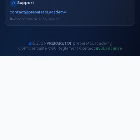
Support
contact@preparetoi.academy
Réponse sous 24-48h ouvrables
© 2026
PREPARETOI
· preparetoi.academy
Confidentialité
·
CGU
·
Règlement
·
Contact
·
SSL sécurisé