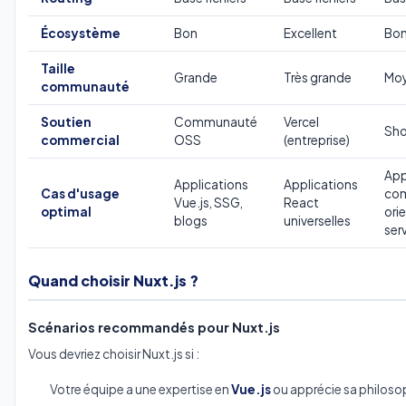
Écosystème
Bon
Excellent
Bo
Taille
Grande
Très grande
Mo
communauté
Soutien
Communauté
Vercel
Sho
commercial
OSS
(entreprise)
App
Applications
Applications
Cas d'usage
com
Vue.js, SSG,
React
optimal
ori
blogs
universelles
ser
Quand choisir Nuxt.js ?
Scénarios recommandés pour Nuxt.js
Vous devriez choisir Nuxt.js si :
Votre équipe a une expertise en
Vue.js
ou apprécie sa philosop