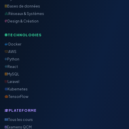
Bases de données
Réseaux & Systèmes
Design & Création
TECHNOLOGIES
Docker
AWS
Python
React
MySQL
Laravel
Kubernetes
TensorFlow
PLATEFORME
Tous les cours
Examens QCM