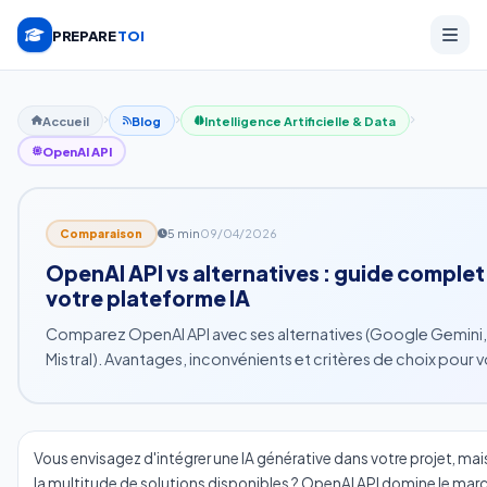
PREPARE
TOI
Accueil
Blog
Intelligence Artificielle & Data
OpenAI API
5 min
09/04/2026
Comparaison
OpenAI API vs alternatives : guide complet
votre plateforme IA
Comparez OpenAI API avec ses alternatives (Google Gemini,
Mistral). Avantages, inconvénients et critères de choix pour vo
Vous envisagez d'intégrer une IA générative dans votre projet, ma
la multitude de solutions disponibles ? OpenAI API domine le mar