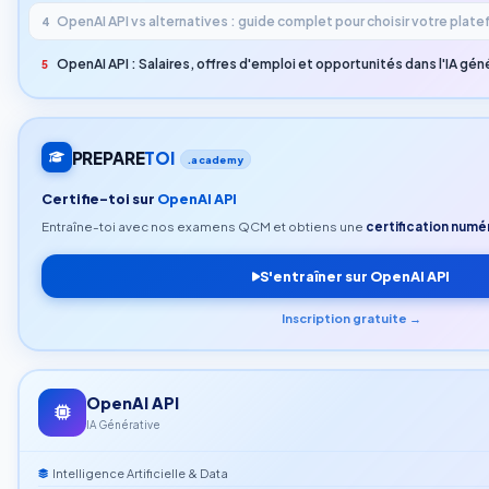
OpenAI API vs alternatives : guide complet pour choisir votre plate
4
OpenAI API : Salaires, offres d'emploi et opportunités dans l'IA gén
5
PREPARE
TOI
.academy
Certifie-toi sur
OpenAI API
Entraîne-toi avec nos examens QCM et obtiens une
certification numér
S'entraîner sur OpenAI API
Inscription gratuite →
OpenAI API
IA Générative
Intelligence Artificielle & Data