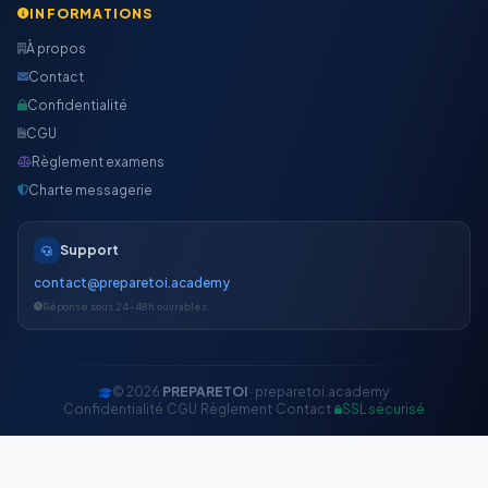
INFORMATIONS
À propos
Contact
Confidentialité
CGU
Règlement examens
Charte messagerie
Support
contact@preparetoi.academy
Réponse sous 24-48h ouvrables
© 2026
PREPARETOI
· preparetoi.academy
Confidentialité
·
CGU
·
Règlement
·
Contact
·
SSL sécurisé