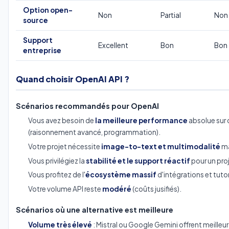
Option open-
Non
Partial
Non
source
Support
Excellent
Bon
Bon
entreprise
Quand choisir OpenAI API ?
Scénarios recommandés pour OpenAI
Vous avez besoin de
la meilleure performance
absolue sur
(raisonnement avancé, programmation).
Votre projet nécessite
image-to-text et multimodalité
ma
Vous privilégiez la
stabilité et le support réactif
pour un proj
Vous profitez de l'
écosystème massif
d'intégrations et tutor
Votre volume API reste
modéré
(coûts jusifiés).
Scénarios où une alternative est meilleure
Volume très élevé
: Mistral ou Google Gemini offrent meilleur