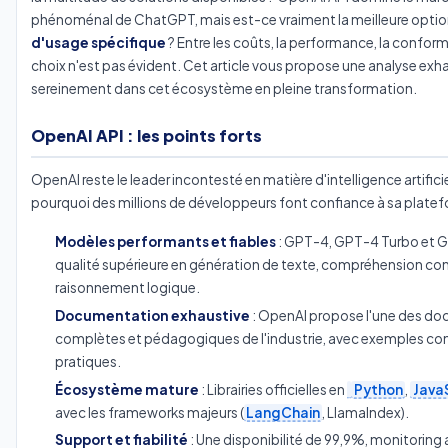
phénoménal de ChatGPT, mais est-ce vraiment la meilleure opti
d'usage spécifique
? Entre les coûts, la performance, la conformit
choix n'est pas évident. Cet article vous propose une analyse exh
sereinement dans cet écosystème en pleine transformation.
OpenAI API : les points forts
OpenAI reste le leader incontesté en matière d'intelligence artificie
pourquoi des millions de développeurs font confiance à sa platef
Modèles performants et fiables
: GPT-4, GPT-4 Turbo et G
qualité supérieure en génération de texte, compréhension con
raisonnement logique.
Documentation exhaustive
: OpenAI propose l'une des do
complètes et pédagogiques de l'industrie, avec exemples con
pratiques.
Écosystème mature
: Librairies officielles en
Python
,
Java
avec les frameworks majeurs (
LangChain
, LlamaIndex).
Support et fiabilité
: Une disponibilité de 99,9%, monitoring