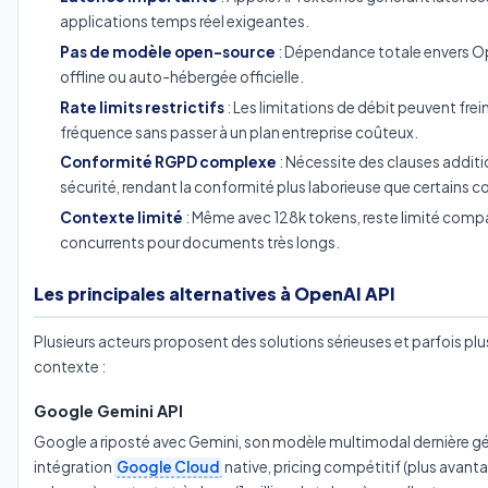
applications temps réel exigeantes.
Pas de modèle open-source
: Dépendance totale envers Op
offline ou auto-hébergée officielle.
Rate limits restrictifs
: Les limitations de débit peuvent frei
fréquence sans passer à un plan entreprise coûteux.
Conformité RGPD complexe
: Nécessite des clauses additi
sécurité, rendant la conformité plus laborieuse que certains 
Contexte limité
: Même avec 128k tokens, reste limité comp
concurrents pour documents très longs.
Les principales alternatives à OpenAI API
Plusieurs acteurs proposent des solutions sérieuses et parfois pl
contexte :
Google Gemini API
Google a riposté avec Gemini, son modèle multimodal dernière g
intégration
Google Cloud
native, pricing compétitif (plus avant