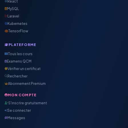
React
MySQL
Laravel
Kubernetes
TensorFlow
PLATEFORME
Tous les cours
Examens QCM
Vérifier un certificat
Rechercher
Abonnement Premium
MON COMPTE
S'inscrire gratuitement
Se connecter
Messages