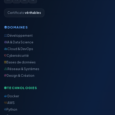
Certificats
vérifiables
DOMAINES
Développement
IA & Data Science
Cloud & DevOps
Cybersécurité
Bases de données
Réseaux & Systèmes
Design & Création
TECHNOLOGIES
Docker
AWS
Python