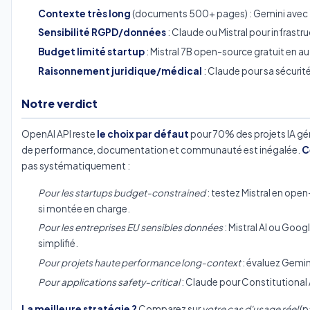
Contexte très long
(documents 500+ pages) : Gemini avec 
Sensibilité RGPD/données
: Claude ou Mistral pour infrastr
Budget limité startup
: Mistral 7B open-source gratuit en 
Raisonnement juridique/médical
: Claude pour sa sécurité
Notre verdict
OpenAI API reste
le choix par défaut
pour 70% des projets IA gé
de performance, documentation et communauté est inégalée.
C
pas systématiquement :
Pour les startups budget-constrained
: testez Mistral en open
si montée en charge.
Pour les entreprises EU sensibles données
: Mistral AI ou Goo
simplifié.
Pour projets haute performance long-context
: évaluez Gemin
Pour applications safety-critical
: Claude pour Constitutional 
La meilleure stratégie ?
Comparez sur
votre cas d'usage réel
(p