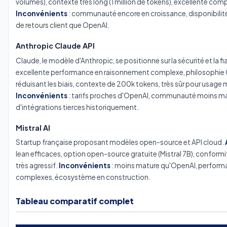
volumes), contexte très long (1 million de tokens), excellente co
Inconvénients
: communauté encore en croissance, disponibilité 
de retours client que OpenAI.
Anthropic Claude API
Claude, le modèle d'Anthropic, se positionne sur la sécurité et la fia
excellente performance en raisonnement complexe, philosophie C
réduisant les biais, contexte de 200k tokens, très sûr pour usage 
Inconvénients
: tarifs proches d'OpenAI, communauté moins ma
d'intégrations tierces historiquement.
Mistral AI
Startup française proposant modèles open-source et API cloud.
lean efficaces, option open-source gratuite (Mistral 7B), conformi
très agressif.
Inconvénients
: moins mature qu'OpenAI, performan
complexes, écosystème en construction.
Tableau comparatif complet