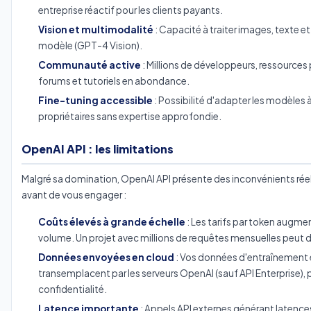
entreprise réactif pour les clients payants.
Vision et multimodalité
: Capacité à traiter images, texte 
modèle (GPT-4 Vision).
Communauté active
: Millions de développeurs, ressources
forums et tutoriels en abondance.
Fine-tuning accessible
: Possibilité d'adapter les modèles
propriétaires sans expertise approfondie.
OpenAI API : les limitations
Malgré sa domination, OpenAI API présente des inconvénients réels
avant de vous engager :
Coûts élevés à grande échelle
: Les tarifs par token augm
volume. Un projet avec millions de requêtes mensuelles peut d
Données envoyées en cloud
: Vos données d'entraînement 
transemplacent par les serveurs OpenAI (sauf API Enterprise),
confidentialité.
Latence importante
: Appels API externes générant latenc