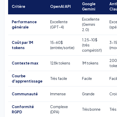
Google
Ant
Critère
OpenAI API
Gemini
Cla
Excellente
Performance
Excellente
Exce
(Gemini
générale
(GPT-4)
(spé
2.0)
1.25-10$
Coût par 1M
15-60$
3-1
(très
tokens
(entrée/sortie)
(mo
compétitif)
200
Contexte max
128k tokens
1M tokens
tok
Courbe
Très facile
Facile
Faci
d'apprentissage
Communauté
Immense
Grande
Croi
Conformité
Complexe
Très bonne
Très
RGPD
(DPA)