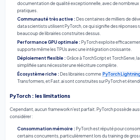
documentation de qualité exceptionnelle, avec de nombreux 
pratiques.
Communauté très active :
Des centaines de milliers de dév
data scientists utilisent PyTorch, ce qui signifie des réponses 
beaucoup de librairies construites dessus.
Performance GPU optimale :
PyTorch exploite efficacemen
supporte même les TPUs avec une intégration croissante.
Déploiement flexible :
Grâce à TorchScript et TorchServe, l
simplifiée sans nécessiter une réécriture complète.
Écosystème riche :
Des librairies comme
PyTorch Lightnin
Transformers, et Fast.ai sont construites sur PyTorch et éten
PyTorch : les limitations
Cependant, aucun framework n'est parfait. PyTorch possède aussi
considérer :
Consommation mémoire :
PyTorch est réputé pour conso
certains concurrents, particulièrement lors du training de gro