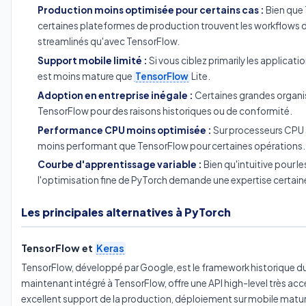
Production moins optimisée pour certains cas :
Bien que 
certaines plateformes de production trouvent les workflows
streamlinés qu'avec TensorFlow.
Support mobile limité :
Si vous ciblez primarily les applicat
est moins mature que
TensorFlow
Lite.
Adoption en entreprise inégale :
Certaines grandes organi
TensorFlow pour des raisons historiques ou de conformité.
Performance CPU moins optimisée :
Sur processeurs CPU s
moins performant que TensorFlow pour certaines opérations.
Courbe d'apprentissage variable :
Bien qu'intuitive pour 
l'optimisation fine de PyTorch demande une expertise certain
Les principales alternatives à PyTorch
TensorFlow et
Keras
TensorFlow, développé par Google, est le framework historique du
maintenant intégré à TensorFlow, offre une API high-level très acc
excellent support de la production, déploiement sur mobile matu