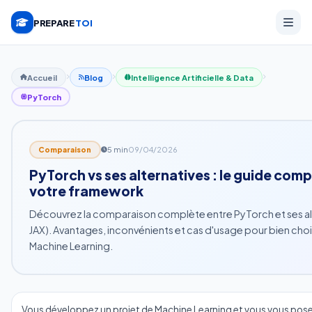
PREPARE
TOI
Accueil
Blog
Intelligence Artificielle & Data
PyTorch
5 min
09/04/2026
Comparaison
PyTorch vs ses alternatives : le guide comp
votre framework
Découvrez la comparaison complète entre PyTorch et ses al
JAX). Avantages, inconvénients et cas d'usage pour bien cho
Machine Learning.
Vous développez un projet de Machine Learning et vous vous posez