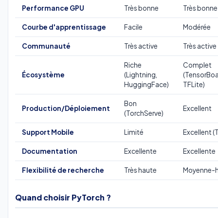
Performance GPU
Très bonne
Très bonne
Courbe d'apprentissage
Facile
Modérée
Communauté
Très active
Très active
Riche
Complet
Écosystème
(Lightning,
(TensorBoa
HuggingFace)
TFLite)
Bon
Production/Déploiement
Excellent
(TorchServe)
Support Mobile
Limité
Excellent (
Documentation
Excellente
Excellente
Flexibilité de recherche
Très haute
Moyenne-h
Quand choisir PyTorch ?