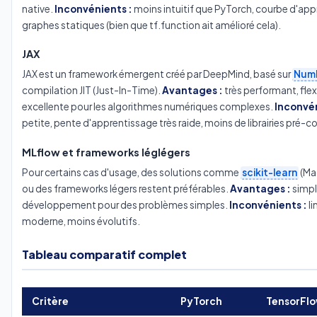
native.
Inconvénients :
moins intuitif que PyTorch, courbe d'appr
graphes statiques (bien que tf.function ait amélioré cela).
JAX
JAX est un framework émergent créé par DeepMind, basé sur
Num
compilation JIT (Just-In-Time).
Avantages :
très performant, flex
excellente pour les algorithmes numériques complexes.
Inconvén
petite, pente d'apprentissage très raide, moins de librairies pré-c
MLflow et frameworks léglégers
Pour certains cas d'usage, des solutions comme
scikit-learn
(Ma
ou des frameworks légers restent préférables.
Avantages :
simpli
développement pour des problèmes simples.
Inconvénients :
li
moderne, moins évolutifs.
Tableau comparatif complet
Critère
PyTorch
TensorFl