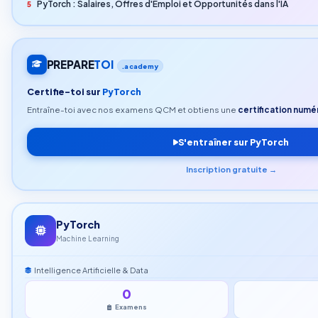
PyTorch : Salaires, Offres d'Emploi et Opportunités dans l'IA
5
PREPARE
TOI
.academy
Certifie-toi sur
PyTorch
Entraîne-toi avec nos examens QCM et obtiens une
certification numér
S'entraîner sur PyTorch
Inscription gratuite →
PyTorch
Machine Learning
Intelligence Artificielle & Data
0
Examens