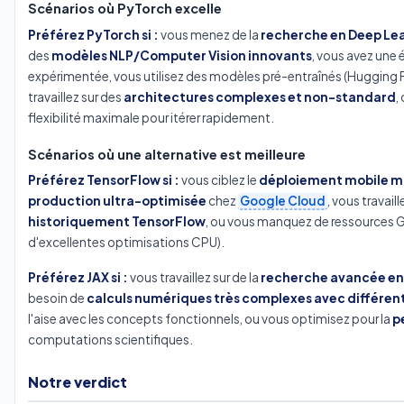
Scénarios où PyTorch excelle
Préférez PyTorch si :
vous menez de la
recherche en Deep Le
des
modèles NLP/Computer Vision innovants
, vous avez une
expérimentée, vous utilisez des modèles pré-entraînés (Hugging 
travaillez sur des
architectures complexes et non-standard
,
flexibilité maximale pour itérer rapidement.
Scénarios où une alternative est meilleure
Préférez TensorFlow si :
vous ciblez le
déploiement mobile m
production ultra-optimisée
chez
Google Cloud
, vous travail
historiquement TensorFlow
, ou vous manquez de ressources 
d'excellentes optimisations CPU).
Préférez JAX si :
vous travaillez sur de la
recherche avancée en
besoin de
calculs numériques très complexes avec différen
l'aise avec les concepts fonctionnels, ou vous optimisez pour la
p
computations scientifiques.
Notre verdict