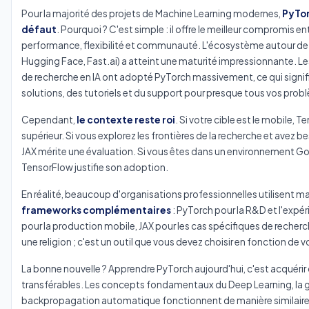
Pour la majorité des projets de Machine Learning modernes,
PyTor
défaut
. Pourquoi ? C'est simple : il offre le meilleur compromis entr
performance, flexibilité et communauté. L'écosystème autour de 
Hugging Face, Fast.ai) a atteint une maturité impressionnante. Le
de recherche en IA ont adopté PyTorch massivement, ce qui signif
solutions, des tutoriels et du support pour presque tous vos prob
Cependant,
le contexte reste roi
. Si votre cible est le mobile,
supérieur. Si vous explorez les frontières de la recherche et avez 
JAX mérite une évaluation. Si vous êtes dans un environnement G
TensorFlow justifie son adoption.
En réalité, beaucoup d'organisations professionnelles utilisent 
frameworks complémentaires
: PyTorch pour la R&D et l'exp
pour la production mobile, JAX pour les cas spécifiques de recher
une religion ; c'est un outil que vous devez choisir en fonction de 
La bonne nouvelle ? Apprendre PyTorch aujourd'hui, c'est acquér
transférables. Les concepts fondamentaux du Deep Learning, la ge
backpropagation automatique fonctionnent de manière similaire