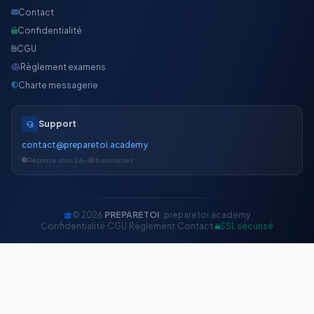
Contact
Confidentialité
CGU
Règlement examens
Charte messagerie
Support
contact@preparetoi.academy
Réponse sous 24-48h ouvrables
© 2026
PREPARETOI
· preparetoi.academy
Confidentialité
·
CGU
·
Règlement
·
Contact
·
SSL sécurisé