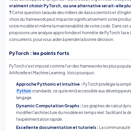
vraiment choisir PyTorch, ou une alternative serait-elle p
?
Cette question taraude des milliers de data scientists et d'ingéni
choix du framework peut impacter significativement votre produc
votre modèle et même la maintenabilité de votre code. Dans cet a
proposons une analyse approfondie et honnête de PyTorch face à
concurrents, pour vous aider à prendre la bonne décision.
PyTorch : les points forts
PyTorch s'est imposé comme l'un des frameworks les plus populair
Artificielle et Machine Learning. Voici pourquoi :
Approche Pythonic et intuitive :
PyTorch privilégie la simpl
Python
standards, ce qui le rend accessible aux développeurs 
langage.
Dynamic Computation Graphs :
Les graphes de calcul dy
modifier l'architecture du modèle en temps réel, facilitant le 
l'expérimentation rapide.
Excellente documentation et tutoriels :
La communauté P