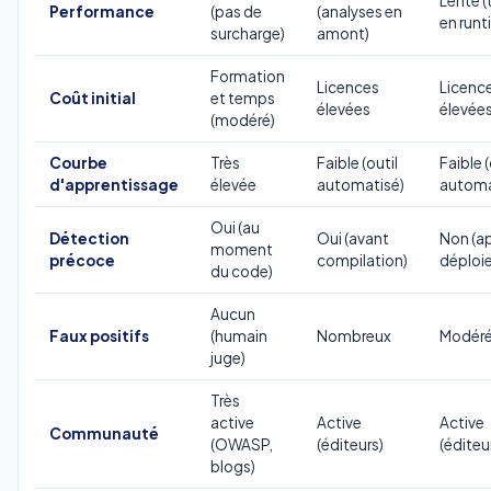
Lente (
Performance
(pas de
(analyses en
en runt
surcharge)
amont)
Formation
Licences
Licenc
Coût initial
et temps
élevées
élevée
(modéré)
Courbe
Très
Faible (outil
Faible (
d'apprentissage
élevée
automatisé)
automa
Oui (au
Détection
Oui (avant
Non (a
moment
précoce
compilation)
déploi
du code)
Aucun
Faux positifs
(humain
Nombreux
Modér
juge)
Très
active
Active
Active
Communauté
(OWASP,
(éditeurs)
(éditeu
blogs)