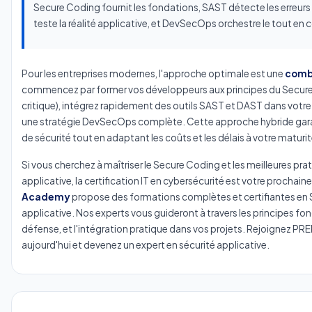
Secure Coding fournit les fondations, SAST détecte les erre
teste la réalité applicative, et DevSecOps orchestre le tout en 
Pour les entreprises modernes, l'approche optimale est une
combi
commencez par former vos développeurs aux principes du Secure
critique), intégrez rapidement des outils SAST et DAST dans votre 
une stratégie DevSecOps complète. Cette approche hybride garan
de sécurité tout en adaptant les coûts et les délais à votre maturit
Si vous cherchez à maîtriser le Secure Coding et les meilleures pra
applicative, la certification IT en cybersécurité est votre prochain
Academy
propose des formations complètes et certifiantes en 
applicative. Nos experts vous guideront à travers les principes f
défense, et l'intégration pratique dans vos projets.
Rejoignez PR
aujourd'hui
et devenez un expert en sécurité applicative.