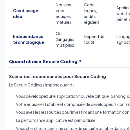
Nouveau
Code
Applic
Cas d'usage
code,
legacy,
web, te
idéal
équipes
audits
pénétr
matures
réguliers
Oui
Indépendance
Dépend de
Langa
(langages
technologique
l'outil
agnost
multiples)
Quand choisir Secure Coding ?
Scénarios recommandés pour Secure Coding
Le Secure Coding s'impose quand :
Vous développez une application nouvelle critique (banking,
Votre équipe est stable et composée de développeurs confi
Vous avez les ressources pour investir dans une formation con
La performance applicative est primordiale
Vous cherchez à créer une culture de sécurité durable dans vot