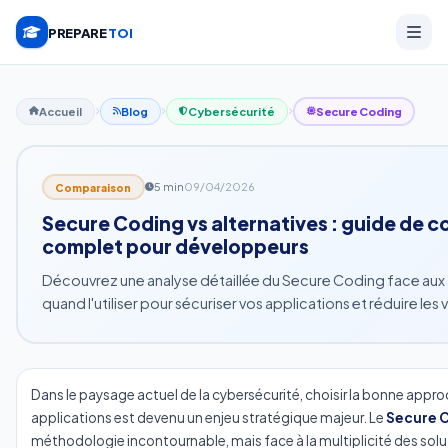
PREPARE
TOI
Accueil
Blog
Cybersécurité
Secure Coding
5 min
09/04/2026
Comparaison
Secure Coding vs alternatives : guide de 
complet pour développeurs
Découvrez une analyse détaillée du Secure Coding face aux 
quand l'utiliser pour sécuriser vos applications et réduire les v
Dans le paysage actuel de la cybersécurité, choisir la bonne appro
applications est devenu un enjeu stratégique majeur. Le
Secure 
méthodologie incontournable, mais face à la multiplicité des soluti