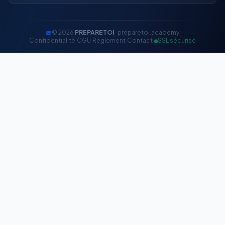
© 2026
PREPARETOI
· preparetoi.academy
Confidentialité
·
CGU
·
Règlement
·
Contact
·
SSL sécurisé