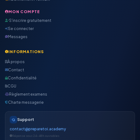
MON COMPTE
S'inscrire gratuitement
Se connecter
Messages
INFORMATIONS
À propos
Contact
Confidentialité
CGU
Règlement examens
Charte messagerie
Support
contact@preparetoi.academy
Réponse sous 24-48h ouvrables