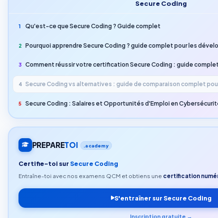
Secure Coding
Qu'est-ce que Secure Coding ? Guide complet
1
Pourquoi apprendre Secure Coding ? guide complet pour les dével
2
Comment réussir votre certification Secure Coding : guide comple
3
Secure Coding vs alternatives : guide de comparaison complet po
4
Secure Coding : Salaires et Opportunités d'Emploi en Cybersécurit
5
PREPARE
TOI
.academy
Certifie-toi sur
Secure Coding
Entraîne-toi avec nos examens QCM et obtiens une
certification numér
S'entraîner sur Secure Coding
Inscription gratuite →