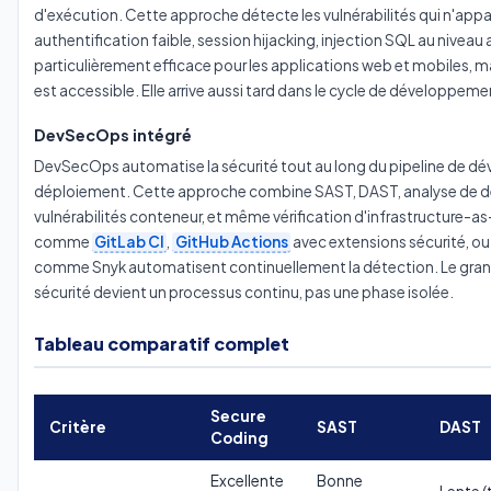
d'exécution. Cette approche détecte les vulnérabilités qui n'appar
authentification faible, session hijacking, injection SQL au niveau 
particulièrement efficace pour les applications web et mobiles, ma
est accessible. Elle arrive aussi tard dans le cycle de développeme
DevSecOps intégré
DevSecOps automatise la sécurité tout au long du pipeline de d
déploiement. Cette approche combine SAST, DAST, analyse de d
vulnérabilités conteneur, et même vérification d'infrastructure-
comme
GitLab CI
,
GitHub Actions
avec extensions sécurité, ou
comme Snyk automatisent continuellement la détection. Le gran
sécurité devient un processus continu, pas une phase isolée.
Tableau comparatif complet
Secure
Critère
SAST
DAST
Coding
Excellente
Bonne