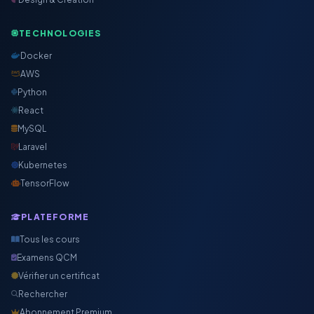
TECHNOLOGIES
Docker
AWS
Python
React
MySQL
Laravel
Kubernetes
TensorFlow
PLATEFORME
Tous les cours
Examens QCM
Vérifier un certificat
Rechercher
Abonnement Premium