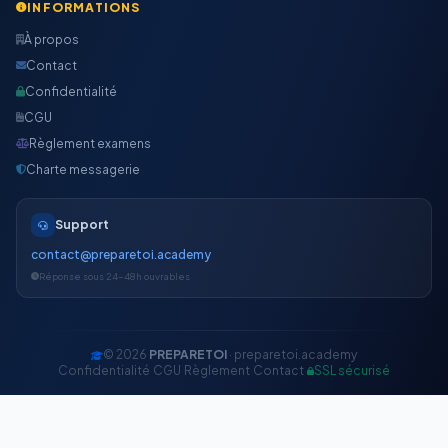
INFORMATIONS
À propos
Contact
Confidentialité
CGU
Règlement examens
Charte messagerie
Support
contact@preparetoi.academy
Réponse sous 24-48h ouvrables
© 2026
PREPARETOI
· preparetoi.academy
Confidentialité
·
CGU
·
Règlement
·
Contact
·
SSL sécurisé