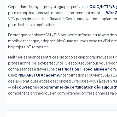
Cependant, le paysage cryptographique évolue.
QUIC/HTTP/3 g
pour les applications web modernes, notamment mobiles.
Wire
VPN par sa simplicité et efficacité. Ces alternatives ne supplant
pour des besoins spécialisés.
En pratique : déployez SSL/TLS pour votre infrastructure web de ba
mobile est critique, adoptez WireGuard pour vos besoins VPN inte
les projets IoT temps réel.
Maîtriser les nuances entre ces protocoles cryptographiques est 
professionnel de la cybersécurité. C'est pourquoi nous vous re
connaissances à travers une
certification IT spécialisée en c
Chez
PREPARETOI Academy
, nos formations couvrent SSL/TLS
des labs pratiques et des cas concrets. Préparez-vous à devenir u
—
découvrez nos programmes de certification dès aujourd'
compréhension théorique en compétences professionnelles valori