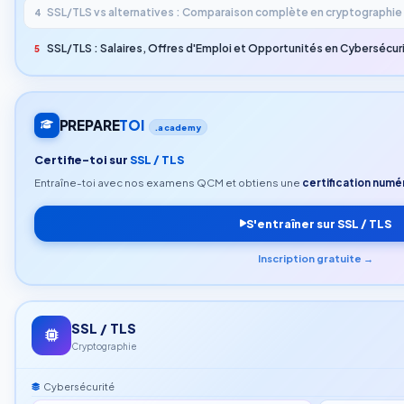
SSL/TLS vs alternatives : Comparaison complète en cryptographie
4
SSL/TLS : Salaires, Offres d'Emploi et Opportunités en Cybersécur
5
PREPARE
TOI
.academy
Certifie-toi sur
SSL / TLS
Entraîne-toi avec nos examens QCM et obtiens une
certification numér
S'entraîner sur SSL / TLS
Inscription gratuite →
SSL / TLS
Cryptographie
Cybersécurité