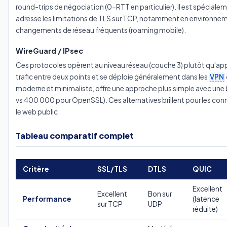
round-trips de négociation (0-RTT en particulier). Il est spécial
adresse les limitations de TLS sur TCP, notamment en environnem
changements de réseau fréquents (roaming mobile).
WireGuard / IPsec
Ces protocoles opèrent au niveau réseau (couche 3) plutôt qu'applic
trafic entre deux points et se déploie généralement dans les
VPN
moderne et minimaliste, offre une approche plus simple avec une 
vs 400 000 pour OpenSSL). Ces alternatives brillent pour les con
le web public.
Tableau comparatif complet
Critère
SSL/TLS
DTLS
QUIC
Excellent
Excellent
Bon sur
Performance
(latence
sur TCP
UDP
réduite)