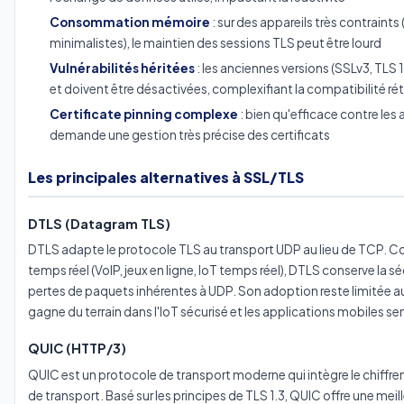
Consommation mémoire
: sur des appareils très contrain
minimalistes), le maintien des sessions TLS peut être lourd
Vulnérabilités héritées
: les anciennes versions (SSLv3, TLS 
et doivent être désactivées, complexifiant la compatibilité ré
Certificate pinning complexe
: bien qu'efficace contre le
demande une gestion très précise des certificats
Les principales alternatives à SSL/TLS
DTLS (Datagram TLS)
DTLS adapte le protocole TLS au transport UDP au lieu de TCP. 
temps réel (VoIP, jeux en ligne, IoT temps réel), DTLS conserve la s
pertes de paquets inhérentes à UDP. Son adoption reste limitée aux
gagne du terrain dans l'IoT sécurisé et les applications mobiles sen
QUIC (HTTP/3)
QUIC est un protocole de transport moderne qui intègre le chiff
de transport. Basé sur les principes de TLS 1.3, QUIC offre une mei