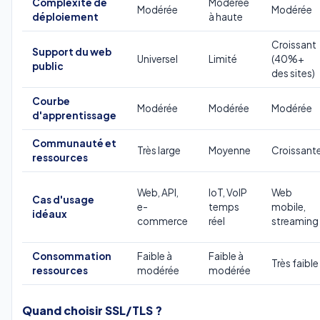
Complexité de
Modérée
Modérée
Modérée
déploiement
à haute
Croissant
Support du web
Universel
Limité
(40%+
public
des sites)
Courbe
Modérée
Modérée
Modérée
d'apprentissage
Communauté et
Très large
Moyenne
Croissant
ressources
Web, API,
IoT, VoIP
Web
Cas d'usage
e-
temps
mobile,
idéaux
commerce
réel
streaming
Consommation
Faible à
Faible à
Très faible
ressources
modérée
modérée
Quand choisir SSL/TLS ?