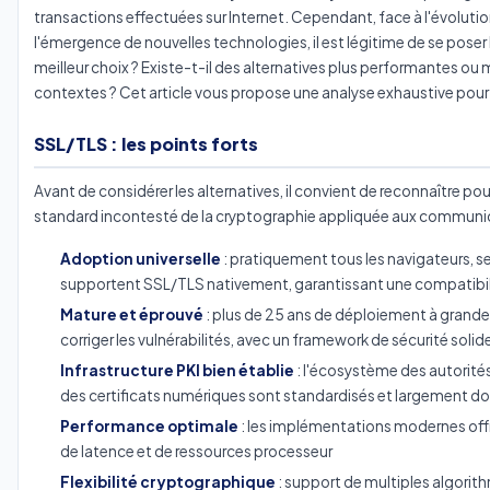
transactions effectuées sur Internet. Cependant, face à l'évolut
l'émergence de nouvelles technologies, il est légitime de se poser l
meilleur choix ? Existe-t-il des alternatives plus performantes ou
contextes ? Cet article vous propose une analyse exhaustive pour é
SSL/TLS : les points forts
Avant de considérer les alternatives, il convient de reconnaître 
standard incontesté de la cryptographie appliquée aux communi
Adoption universelle
: pratiquement tous les navigateurs, s
supportent SSL/TLS nativement, garantissant une compatibi
Mature et éprouvé
: plus de 25 ans de déploiement à grande é
corriger les vulnérabilités, avec un framework de sécurité solid
Infrastructure PKI bien établie
: l'écosystème des autorités 
des certificats numériques sont standardisés et largement 
Performance optimale
: les implémentations modernes off
de latence et de ressources processeur
Flexibilité cryptographique
: support de multiples algorith