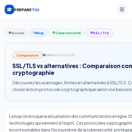
PREPARE
TOI
Accueil
Blog
Cybersécurité
SSL / TLS
5 min
09/04/2026
Comparaison
SSL/TLS vs alternatives : Comparaison co
cryptographie
Découvrez les avantages, limites et alternatives à SSL/TLS. 
choisir le bon protocole cryptographique selon vos besoins
Lorsqu'on évoque la sécurisation des communications en ligne, SS
technologies qui viennent à l'esprit. Ces protocoles cryptograph
incontournables dans l'écosystème de la cybersécurité, protégea