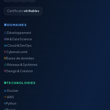
Certificats
vérifiables
DOMAINES
Développement
IA & Data Science
Cloud & DevOps
Cybersécurité
Bases de données
Réseaux & Systèmes
Design & Création
TECHNOLOGIES
Docker
AWS
Python
React