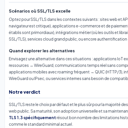
Scénarios où SSL/TLS excelle
Optez pour SSL/TLS dans les contextes suivants : sites web et API
navigateur est critique), applications e-commerce et de paiement 
établis sont primordiaux), intégrations métier (où les outils et li
SSL/TLS), services cloud grand public, ou encore authentification d'
Quand explorer les alternatives
Envisagez une alternative dans ces situations : applications IoT
ressources → WireGuard, communications temps réel sans compr
applications mobiles avec roaming fréquent → QUIC (HTTP/3), inf
WireGuard ou IPsec, ou services internes sans besoin de compatib
Notre verdict
SSL/TLS reste le choix par défaut et le plus sûr pour la majorité d
web public. Sa maturité, son adoption universelle et sa maintenanc
TLS 1.3 spécifiquement
résout bon nombre des limitations histo
comme le standard minimal actuel.