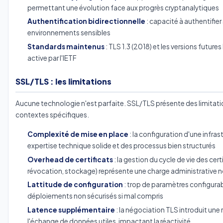
permettant une évolution face aux progrès cryptanalytiques
Authentification bidirectionnelle
: capacité à authentifier 
environnements sensibles
Standards maintenus
: TLS 1.3 (2018) et les versions futur
active par l'IETF
SSL/TLS : les limitations
Aucune technologie n'est parfaite. SSL/TLS présente des limitati
contextes spécifiques.
Complexité de mise en place
: la configuration d'une infras
expertise technique solide et des processus bien structurés
Overhead de certificats
: la gestion du cycle de vie des cer
révocation, stockage) représente une charge administrative 
Lattitude de configuration
: trop de paramètres configura
déploiements non sécurisés si mal compris
Latence supplémentaire
: la négociation TLS introduit un
l'échange de données utiles, impactant la réactivité