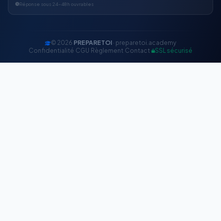
Réponse sous 24-48h ouvrables
© 2026
PREPARETOI
· preparetoi.academy
Confidentialité
·
CGU
·
Règlement
·
Contact
·
SSL sécurisé