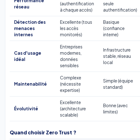
Performance
(authentification
seule
réseau
à chaque accès)
authentification)
Détection des
Excellente (tous
Basique
menaces
les accès
(confiance
internes
monitorés)
interne)
Entreprises
Infrastructure
Cas d'usage
modernes,
stable, réseau
idéal
données
local
sensibles
Complexe
Simple (équipe
Maintenabilité
(nécessite
standard)
expertise)
Excellente
Bonne (avec
Évolutivité
(architecture
limites)
scalable)
Quand choisir Zero Trust ?