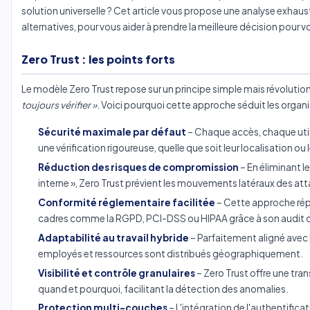
solution universelle ? Cet article vous propose une analyse exhaust
alternatives, pour vous aider à prendre la meilleure décision pour v
Zero Trust : les points forts
Le modèle Zero Trust repose sur un principe simple mais révolution
toujours vérifier »
. Voici pourquoi cette approche séduit les organ
Sécurité maximale par défaut
– Chaque accès, chaque util
une vérification rigoureuse, quelle que soit leur localisation ou 
Réduction des risques de compromission
– En éliminant l
interne », Zero Trust prévient les mouvements latéraux des at
Conformité réglementaire facilitée
– Cette approche rép
cadres comme la RGPD, PCI-DSS ou HIPAA grâce à son audit 
Adaptabilité au travail hybride
– Parfaitement aligné ave
employés et ressources sont distribués géographiquement.
Visibilité et contrôle granulaires
– Zero Trust offre une tra
quand et pourquoi, facilitant la détection des anomalies.
Protection multi-couches
– L'intégration de l'authentificat