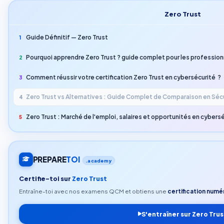
Zero Trust
Guide Définitif — Zero Trust
1
Pourquoi apprendre Zero Trust ? guide complet pour les profession
2
Comment réussir votre certification Zero Trust en cybersécurité ?
3
Zero Trust vs Alternatives : Guide Complet de Comparaison en Séc
4
Zero Trust : Marché de l'emploi, salaires et opportunités en cybers
5
PREPARE
TOI
.academy
Certifie-toi sur
Zero Trust
Entraîne-toi avec nos examens QCM et obtiens une
certification numér
S'entraîner sur Zero Trus