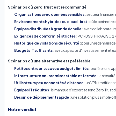
Scénarios où Zero Trust est recommandé
Organisations avec données sensibles
: secteur financier
Environnements hybrides ou cloud-first
: où le périmètre 
Équipes distribuées à grande échelle
: avec collaborateurs
Exigences de conformité strictes
: PCI-DSS, HIPAA, ISO 2
Historique de violations de sécurité
: pour un redémarrage 
Budgets IT suffisants
: avec capacité d'investissement et ex
Scénarios où une alternative est préférable
Petites entreprises avec budgets limités
: préférer une a
Infrastructure on-premises stable et fermée
: la sécurit
Utilisateurs peu connectés à distance
: un VPN traditionne
Équipes IT réduites
: le manque d'expertise rend Zero Trust dif
Besoin de déploiement rapide
: une solution plus simple o
Notre verdict