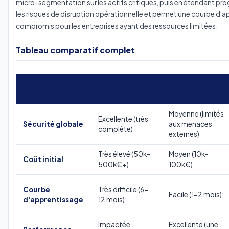
micro-segmentation sur les actifs critiques, puis en étendant pr
les risques de disruption opérationnelle et permet une courbe d'
compromis pour les entreprises ayant des ressources limitées.
Tableau comparatif complet
Sécurité
Critère
Zero Trust
Périmétrique
Moyenne (limités
Excellente (très
Sécurité globale
aux menaces
complète)
externes)
Très élevé (50k-
Moyen (10k-
Coût initial
500k€+)
100k€)
Courbe
Très difficile (6-
Facile (1-2 mois)
d'apprentissage
12 mois)
Impactée
Excellente (une