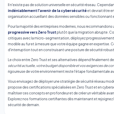
Il n'existe pas de solution universelle en sécurité réseau. Cependa
indéniablement l'avenir de la cybersécurité
et devrait être 
organisation accueillant des données sensibles ou fonctionnant 
Pour la majorité des entreprises modernes, nous recommandons
progressive vers Zero Trust
plutôt que la migration abrupte. C
critiques avec la micro-segmentation, déployez progressivement l'a
modèle au fur et à mesure que votre équipe gagne en expertise. Cet
d'interruption tout en construisant une posture de sécurité robust
Le choix entre Zero Trust et ses alternatives dépend finalement de 
sécurité actuelle, votre budget disponible et vos exigences de co
rigoureuse de votre environnement reste l'étape fondamentale a
Vous envisagez de déployer une stratégie de sécurité réseau mod
propose des certifications spécialisées en Zero Trust et en cyber
maîtriser ces concepts en profondeur et de créer un véritable avan
Explorez nos formations certifiantes dès maintenant
et rejoignez
sécurité de demain.