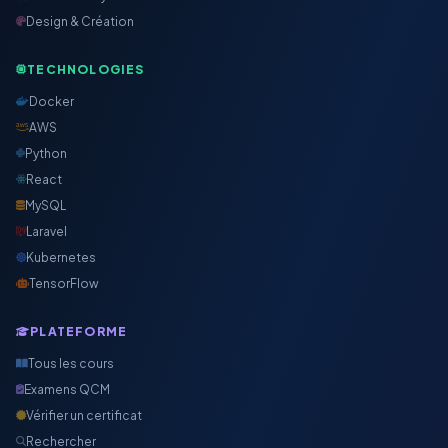
Design & Création
TECHNOLOGIES
Docker
AWS
Python
React
MySQL
Laravel
Kubernetes
TensorFlow
PLATEFORME
Tous les cours
Examens QCM
Vérifier un certificat
Rechercher