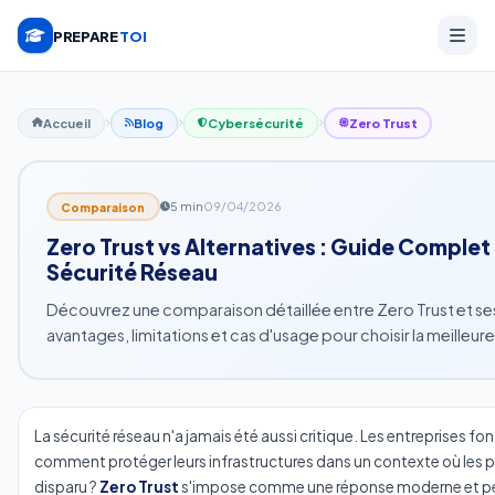
PREPARE
TOI
Accueil
Blog
Cybersécurité
Zero Trust
5 min
09/04/2026
Comparaison
Zero Trust vs Alternatives : Guide Comple
Sécurité Réseau
Découvrez une comparaison détaillée entre Zero Trust et ses 
avantages, limitations et cas d'usage pour choisir la meilleur
La sécurité réseau n'a jamais été aussi critique. Les entreprises f
comment protéger leurs infrastructures dans un contexte où les pé
disparu ?
Zero Trust
s'impose comme une réponse moderne et pert