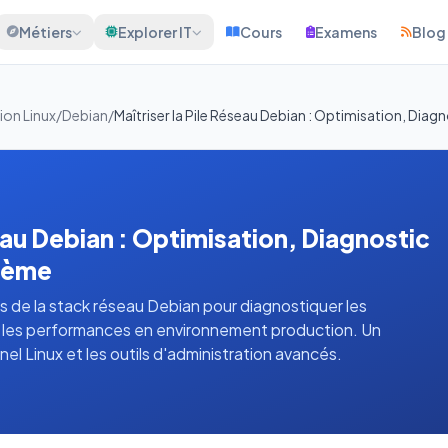
Métiers
Explorer IT
Cours
Examens
Blog
ion Linux
/
Debian
/
Maîtriser la Pile Réseau Debian : Optimisation, Dia
seau Debian : Optimisation, Diagnostic
stème
s de la stack réseau Debian pour diagnostiquer les
r les performances en environnement production. Un
nel Linux et les outils d'administration avancés.