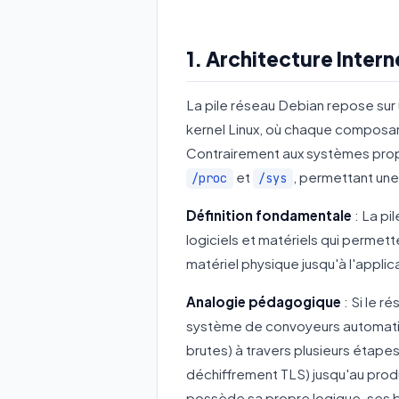
1. Architecture Intern
La pile réseau Debian repose su
kernel Linux, où chaque composant
Contrairement aux systèmes prop
et
, permettant une 
/proc
/sys
Définition fondamentale
: La pi
logiciels et matériels qui permett
matériel physique jusqu'à l'applic
Analogie pédagogique
: Si le r
système de convoyeurs automatis
brutes) à travers plusieurs étap
déchiffrement TLS) jusqu'au produi
possède sa propre logique, ses b