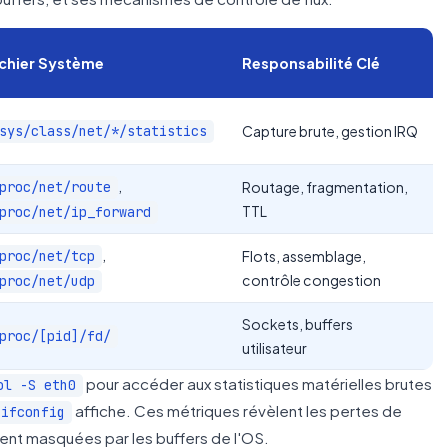
ichier Système
Responsabilité Clé
sys/class/net/*/statistics
Capture brute, gestion IRQ
,
proc/net/route
Routage, fragmentation,
TTL
proc/net/ip_forward
,
proc/net/tcp
Flots, assemblage,
contrôle congestion
proc/net/udp
Sockets, buffers
proc/[pid]/fd/
utilisateur
pour accéder aux statistiques matérielles brutes
ol -S eth0
affiche. Ces métriques révèlent les pertes de
ifconfig
ent masquées par les buffers de l'OS.