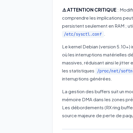
⚠️ ATTENTION CRITIQUE
: Modif
comprendre les implications peut
persistent seulement en RAM ; uti
.
/etc/sysctl.conf
Le kernel Debian (version 5.10+)
où les interruptions matérielles d
massives, réduisant ainsi le jitte
les statistiques
/proc/net/softn
interruptions générées.
La gestion des buffers suit un mod
mémoire DMA dans les zones pré-a
Les débordements (RX ring buffer 
source majeure de perte de paque