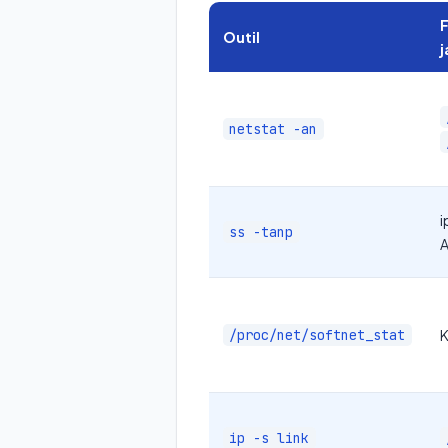
F
Outil
j
netstat -an
i
ss -tanp
A
/proc/net/softnet_stat
K
ip -s link