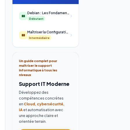
Debian : Les Fondamentaux de l'Administration Système
Débutant
Maîtriser la Configuration Réseau Avancée sous Debian : De la Théorie à la Production
Intermédiaire
Un guide complet pour
maîtriser le support
informatique à tous les
niveaux
Support IT Moderne
Développez des
compétences concrètes
en
Cloud, cybersécurité,
IA
et automatisation avec
une approche claire et
orientée terrain.