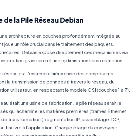
e de la Pile Réseau Debian
r une architecture en couches profondément intégrée au
 joue un rôle crucial dans le traitement des paquets.
riétaires, Debian expose directement ces mécanismes via
inspection granulaire et une optimisation sans restriction.
le réseau est l'ensemble hiérarchisé des composants
ent la transmission de données à travers le réseau, du
ation utilisateur, en respectant le modèle OSI (couches 1 à 7).
éseau était une usine de fabrication, la pile réseau serait le
és qui achemine les matières premières (trames Ethernet
es de transformation (fragmentation IP, assemblage TCP,
t fini livré à l'application. Chaque étage du convoyeur
uffers, et ses mécanismes de contrôle de flux.