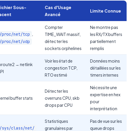
ichier Sous-
Cas d'Usage
Limite Connue
acent
Avancé
Compter
Ne montre pas
,
/proc/net/tcp
TIME_WAIT massif,
les RX/TX buffers
détecter les
partiellement
/proc/net/udp
sockets orphelines
remplis
Voir les état de
Données moins
proute2 → netlink
congestion TCP,
détaillées sur les
PI
RTO estimé
timers internes
Nécessite une
Détecter les
expertise en hex
ernel buffer stats
overruns CPU, skb
pour
drops par CPU
interprétation
Statistiques
Pas de vue sur les
/sys/class/net/
granulaires par
queue drops