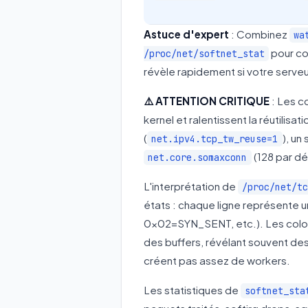
Astuce d'expert
: Combinez
wa
pour co
/proc/net/softnet_stat
révèle rapidement si votre serve
⚠️ ATTENTION CRITIQUE
: Les 
kernel et ralentissent la réutilisa
(
), un
net.ipv4.tcp_tw_reuse=1
(128 par dé
net.core.somaxconn
L'interprétation de
/proc/net/t
états : chaque ligne représent
0x02=SYN_SENT, etc.). Les colon
des buffers, révélant souvent de
créent pas assez de workers.
Les statistiques de
softnet_sta