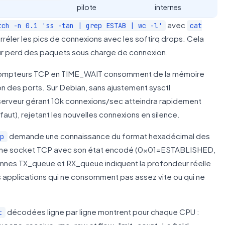
pilote
internes
avec
tch -n 0.1 'ss -tan | grep ESTAB | wc -l'
cat
rréler les pics de connexions avec les softirq drops. Cela
ur perd des paquets sous charge de connexion.
compteurs TCP en TIME_WAIT consomment de la mémoire
tion des ports. Sur Debian, sans ajustement sysctl
 serveur gérant 10k connexions/sec atteindra rapidement
faut), rejetant les nouvelles connexions en silence.
demande une connaissance du format hexadécimal des
cp
e une socket TCP avec son état encodé (0x01=ESTABLISHED,
nes TX_queue et RX_queue indiquent la profondeur réelle
s applications qui ne consomment pas assez vite ou qui ne
décodées ligne par ligne montrent pour chaque CPU :
t