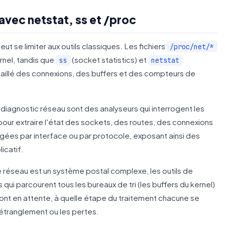
avec netstat, ss et /proc
t se limiter aux outils classiques. Les fichiers
/proc/net/*
rnel, tandis que
(socket statistics) et
ss
netstat
taillé des connexions, des buffers et des compteurs de
e diagnostic réseau sont des analyseurs qui interrogent les
our extraire l'état des sockets, des routes, des connexions
gées par interface ou par protocole, exposant ainsi des
icatif.
ile réseau est un système postal complexe, les outils de
 qui parcourent tous les bureaux de tri (les buffers du kernel)
sont en attente, à quelle étape du traitement chacune se
d'étranglement ou les pertes.