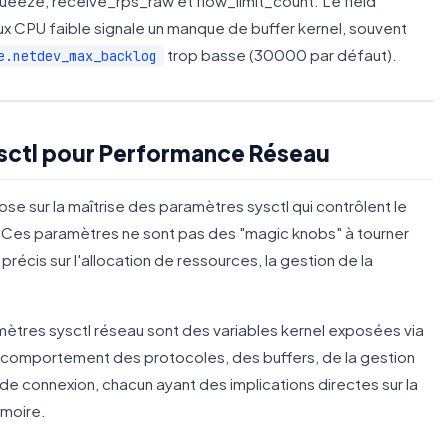
queeze, receive_rps_raw et flow_limit_count. Le field
x CPU faible signale un manque de buffer kernel, souvent
trop basse (30000 par défaut).
e.netdev_max_backlog
ysctl pour Performance Réseau
se sur la maîtrise des paramètres sysctl qui contrôlent le
Ces paramètres ne sont pas des "magic knobs" à tourner
récis sur l'allocation de ressources, la gestion de la
mètres sysctl réseau sont des variables kernel exposées via
e comportement des protocoles, des buffers, de la gestion
de connexion, chacun ayant des implications directes sur la
émoire.