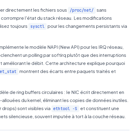
ier directement les fichiers sous
sans
/proc/net/
 corrompre l'état du stack réseau. Les modifications
lisez toujours
pour les changements persistants via
sysctl
 implémente le modèle NAPI (New API) pour les IRQ réseau,
éclenchent un polling par softirq plutôt que des interruptions
r et améliorant le débit. Cette architecture explique pourquoi
montrent des écarts entre paquets traités et
et_stat
èle de ring buffers circulaires : le NIC écrit directement en
llouées du kernel, éliminant les copies de données inutiles.
drops) sont visibles via
et constituent une
ethtool -S
ts silencieuse, souvent imputée à tort à la couche réseau.