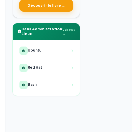
Découvrir le livre →
Dans Administration
Voir tout
Linux
→
Ubuntu
Red Hat
Bash