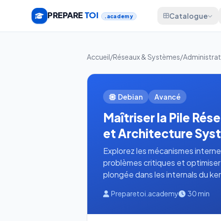
PREPARE
TOI
Catalogue
.academy
Accueil
/
Réseaux & Systèmes
/
Administrat
Debian
Avancé
Maîtriser la Pile Ré
et Architecture Sy
Explorez les mécanismes interne
problèmes critiques et optimise
plongée dans les internals du ker
Preparetoi.academy
30 min