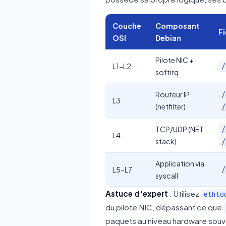
Couche
Composant
F
OSI
Debian
Pilote NIC +
L1-L2
/
softirq
Routeur IP
/
L3
(netfilter)
/
TCP/UDP (NET
/
L4
stack)
/
Application via
L5-L7
/
syscall
Astuce d'expert
: Utilisez
ethto
du pilote NIC, dépassant ce que
paquets au niveau hardware souv