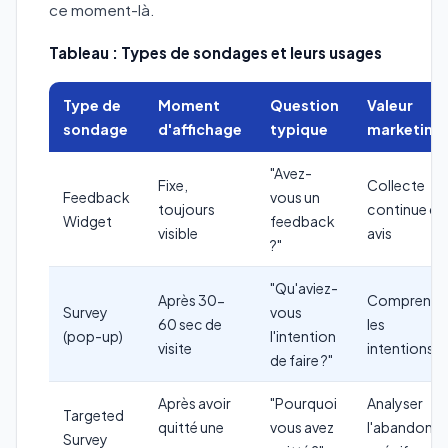
ce moment-là.
Tableau : Types de sondages et leurs usages
Type de
Moment
Question
Valeur
sondage
d'affichage
typique
marketing
"Avez-
Fixe,
Collecte
Feedback
vous un
toujours
continue de
Widget
feedback
visible
avis
?"
"Qu'aviez-
Après 30-
Comprendr
Survey
vous
60 sec de
les
(pop-up)
l'intention
visite
intentions
de faire ?"
Après avoir
"Pourquoi
Analyser
Targeted
quitté une
vous avez
l'abandon
Survey