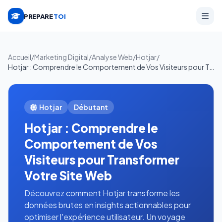
PREPARE
TOI
Accueil
/
Marketing Digital
/
Analyse Web
/
Hotjar
/
Hotjar : Comprendre le Comportement de Vos Visiteurs pour Transformer Votre Site Web
Hotjar
Débutant
Hotjar : Comprendre le
Comportement de Vos
Visiteurs pour Transformer
Votre Site Web
Découvrez comment Hotjar transforme les
données brutes en insights actionnables pour
optimiser l'expérience utilisateur. Un voyage