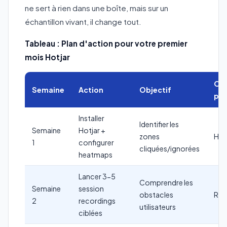
ne sert à rien dans une boîte, mais sur un
échantillon vivant, il change tout.
Tableau : Plan d'action pour votre premier
mois Hotjar
Out
Semaine
Action
Objectif
pri
Installer
Identifier les
Semaine
Hotjar +
zones
Hea
1
configurer
cliquées/ignorées
heatmaps
Lancer 3-5
Comprendre les
Semaine
session
obstacles
Rec
2
recordings
utilisateurs
ciblées