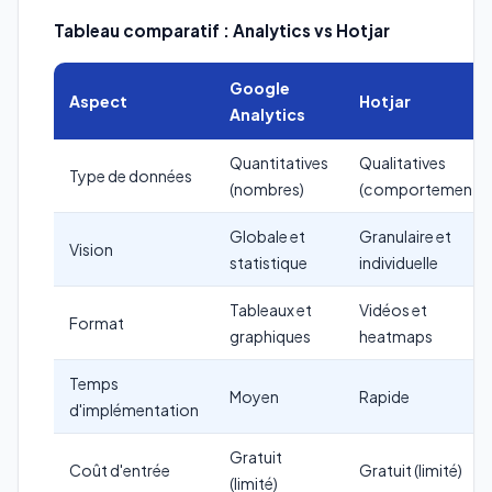
Tableau comparatif : Analytics vs Hotjar
Google
Aspect
Hotjar
Analytics
Quantitatives
Qualitatives
Type de données
(nombres)
(comportement)
Globale et
Granulaire et
Vision
statistique
individuelle
Tableaux et
Vidéos et
Format
graphiques
heatmaps
Temps
Moyen
Rapide
d'implémentation
Gratuit
Coût d'entrée
Gratuit (limité)
(limité)