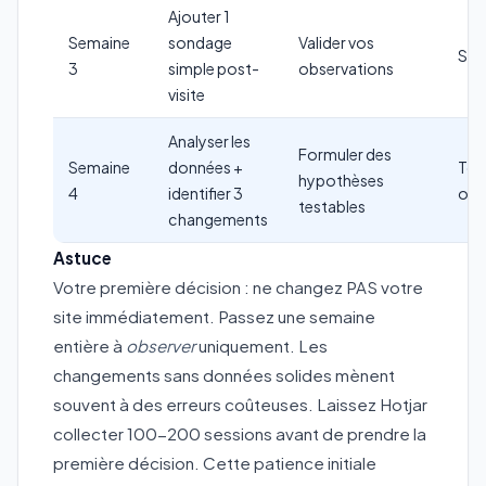
Ajouter 1
Semaine
sondage
Valider vos
Sur
3
simple post-
observations
visite
Analyser les
Formuler des
Semaine
données +
Tou
hypothèses
4
identifier 3
outi
testables
changements
Astuce
Votre première décision : ne changez PAS votre
site immédiatement. Passez une semaine
entière à
observer
uniquement. Les
changements sans données solides mènent
souvent à des erreurs coûteuses. Laissez Hotjar
collecter 100-200 sessions avant de prendre la
première décision. Cette patience initiale