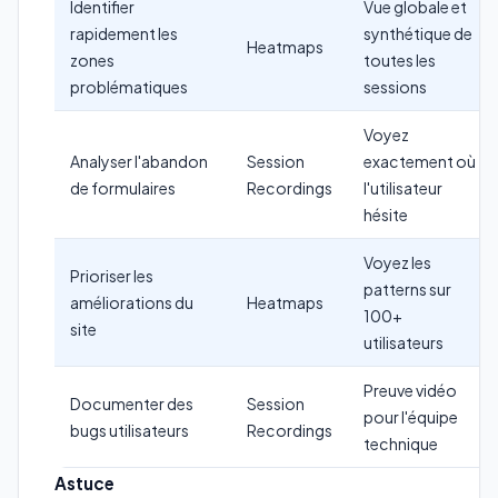
Identifier
Vue globale et
rapidement les
synthétique de
Heatmaps
zones
toutes les
problématiques
sessions
Voyez
Analyser l'abandon
Session
exactement où
de formulaires
Recordings
l'utilisateur
hésite
Voyez les
Prioriser les
patterns sur
améliorations du
Heatmaps
100+
site
utilisateurs
Preuve vidéo
Documenter des
Session
pour l'équipe
bugs utilisateurs
Recordings
technique
Astuce