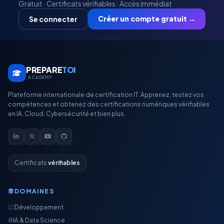
Gratuit · Certificats vérifiables · Accès immédiat
Créer un compte gratuit →
Se connecter
PREPARE
TOI
.ACADEMY
Plateforme internationale de certification IT. Apprenez, testez vos
compétences et obtenez des certifications numériques vérifiables
en IA, Cloud, Cybersécurité et bien plus.
Certificats
vérifiables
DOMAINES
Développement
IA & Data Science