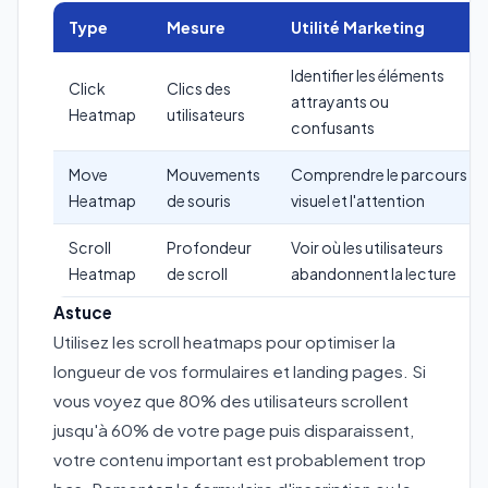
Type
Mesure
Utilité Marketing
Identifier les éléments
Click
Clics des
attrayants ou
Heatmap
utilisateurs
confusants
Move
Mouvements
Comprendre le parcours
Heatmap
de souris
visuel et l'attention
Scroll
Profondeur
Voir où les utilisateurs
Heatmap
de scroll
abandonnent la lecture
Astuce
Utilisez les scroll heatmaps pour optimiser la
longueur de vos formulaires et landing pages. Si
vous voyez que 80% des utilisateurs scrollent
jusqu'à 60% de votre page puis disparaissent,
votre contenu important est probablement trop