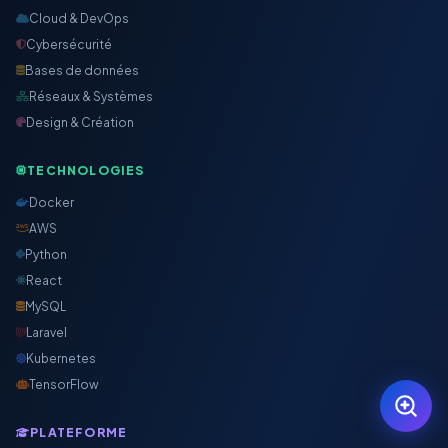
Cloud & DevOps
Cybersécurité
Bases de données
Réseaux & Systèmes
Design & Création
TECHNOLOGIES
Docker
AWS
Python
React
MySQL
Laravel
Kubernetes
TensorFlow
PLATEFORME