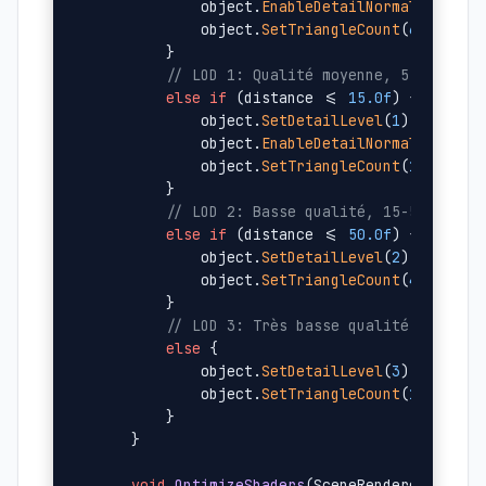
            object.
EnableDetailNormals
(
true
);
            object.
SetTriangleCount
(
65536
); 
        }

// LOD 1: Qualité moyenne, 5-15m
else
if
 (distance <= 
15.0f
) {

            object.
SetDetailLevel
(
1
);

            object.
EnableDetailNormals
(
false
)
            object.
SetTriangleCount
(
16384
);

        }

// LOD 2: Basse qualité, 15-50m
else
if
 (distance <= 
50.0f
) {

            object.
SetDetailLevel
(
2
);

            object.
SetTriangleCount
(
4096
);

        }

// LOD 3: Très basse qualité, >50m
else
 {

            object.
SetDetailLevel
(
3
);

            object.
SetTriangleCount
(
1024
);

        }

    }

void
OptimizeShaders
(SceneRenderer& rend