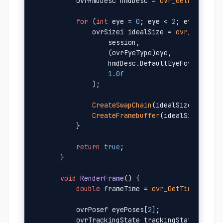
        ovrHmdDesc hmdDesc = 
ovr_GetHmdDesc
(s
for
 (
int
 eye = 
0
; eye < 
2
; eye++) {

            ovrSizei idealSize = 
ovr_GetFovT
                session, 

                (ovrEyeType)eye, 

                hmdDesc.DefaultEyeFov[eye], 

1.0f
            );

CreateSwapChain
(idealSize, eye);

CreateFramebuffer
(idealSize, eye)
        }

return
true
;

    }

void
RenderFrame
()
{

double
 frameTime = 
ovr_GetTimeInSeco
        ovrPosef eyePoses[
2
];

        ovrTrackingState trackingState = 
ovr