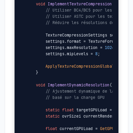
void
ImplementTextureCompression
()
{

// Utiliser BC4/BC5 pour les normale
// Utiliser ASTC pour les textures d
// Réduire les résolutions de textur
        TextureCompressionSettings settings =
        settings.format = TextureFormat::BC4;
        settings.maxResolution = 
1024
; 
// Au
        settings.mipLevels = 
8
;

ApplyTextureCompressionGlobally
(setti
    }

void
ImplementDynamicResolution
()
{

// Ajustement dynamique de la résolu
// basé sur la charge GPU
static
float
 targetGPULoad = 
0.85f
;

static
 ovrSizei currentRenderSize = 
float
 currentGPULoad = 
GetGPULoad
();
