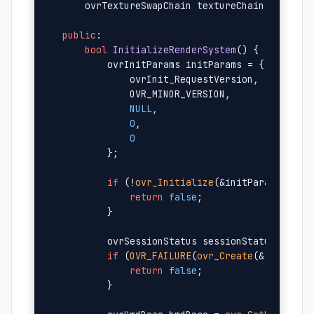
    ovrTextureSwapChain textureChain[
2
];

public
:

bool
InitializeRenderSystem
()
{

        ovrInitParams initParams = {

            ovrInit_RequestVersion,

            OVR_MINOR_VERSION,

NULL
,

0
,

0
        };

if
 (!
ovr_Initialize
(&initParams)) {

return
false
;

        }

        ovrSessionStatus sessionStatus;

if
 (
OVR_FAILURE
(
ovr_Create
(&session, 
return
false
;

        }
