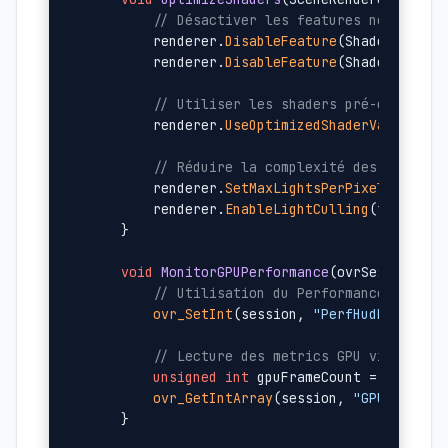
// Désactiver les features non essen
        renderer.
DisableFeature
(ShaderFeature
        renderer.
DisableFeature
(ShaderFeature
// Utiliser les shaders pré-compilés
        renderer.
UseOptimizedShaderVariants
()
// Réduire la complexité des calculs
        renderer.
SetMaxLightsPerPixel
(
2
);

        renderer.
EnableLightCulling
(
true
);

    }

void
MonitorGPUPerformance
(ovrSession se
// Utilisation du Performance HUD d'
ovr_SetInt
(session, 
"PerfHudMode"
, (
// Lecture des metrics GPU via l'API
unsigned
int
 gpuFrameCount = 
0
;

ovr_GetIntArray
(session, 
"GPUFrameCo
    }
