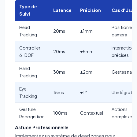
Type de
Latence
Précision
Cas d'Usag
Suivi
Head
Positionne
20ms
±1mm
Tracking
caméra
Controller
Interactions
20ms
±5mm
6-DOF
précises
Hand
30ms
±2cm
Gestes natur
Tracking
Eye
15ms
±1°
UI intégrativ
Tracking
Gesture
Actions
100ms
Contextuel
Recognition
complexes
Astuce Professionnelle
Implémentez un système de dead zones pour