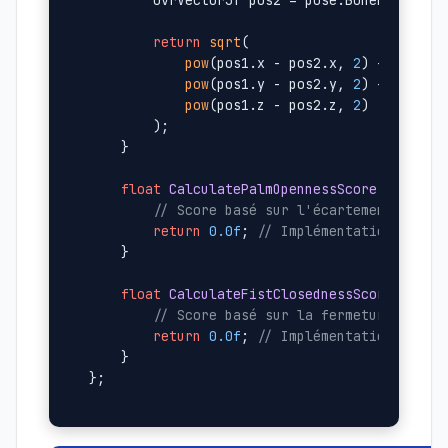
        ovrVector3f pos2 = pose.BoneRotations
return
sqrt
(

pow
(pos1.x - pos2.x, 
2
) +

pow
(pos1.y - pos2.y, 
2
) +

pow
(pos1.z - pos2.z, 
2
)

        );

    }

float
CalculatePalmOpennessScore
(
const
 o
// Score basé sur l'écartement des d
return
0.0f
; 
// Implémentation simpl
    }

float
CalculateFistClosednessScore
(
const
// Score basé sur la fermeture des d
return
0.0f
; 
// Implémentation simpl
    }
