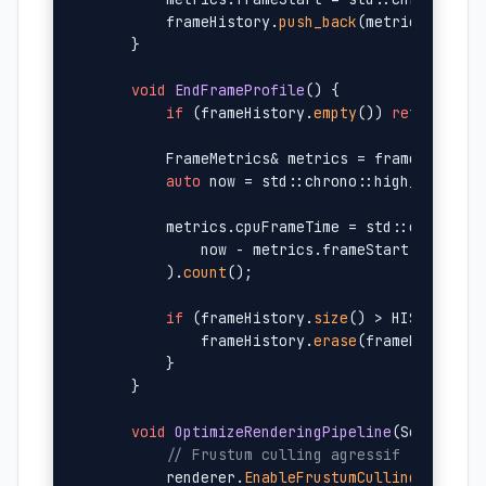
        frameHistory.
push_back
(metrics);

    }

void
EndFrameProfile
()
{

if
 (frameHistory.
empty
()) 
return
;

        FrameMetrics& metrics = frameHistory
auto
 now = std::chrono::high_resolut
        metrics.cpuFrameTime = std::chrono::
            now - metrics.frameStart

        ).
count
();

if
 (frameHistory.
size
() > HISTORY_SIZ
            frameHistory.
erase
(frameHistory.
        }

    }

void
OptimizeRenderingPipeline
(SceneRend
// Frustum culling agressif
        renderer.
EnableFrustumCulling
(
true
);
