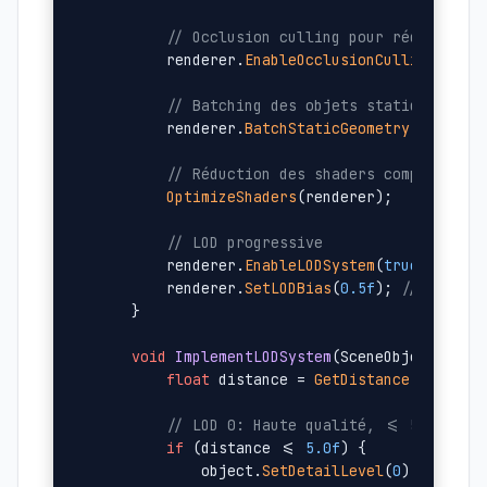
// Occlusion culling pour réduire le
        renderer.
EnableOcclusionCulling
(
true
)
// Batching des objets statiques
        renderer.
BatchStaticGeometry
();

// Réduction des shaders complexes
OptimizeShaders
(renderer);

// LOD progressive
        renderer.
EnableLODSystem
(
true
);

        renderer.
SetLODBias
(
0.5f
); 
// Plus a
    }

void
ImplementLODSystem
(SceneObject& obj
float
 distance = 
GetDistance
(object.p
// LOD 0: Haute qualité, <= 5m
if
 (distance <= 
5.0f
) {

            object.
SetDetailLevel
(
0
);
