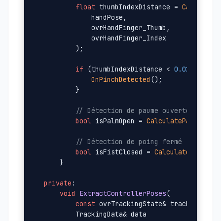
float
 thumbIndexDistance = 
Calculate
            handPose, 

            ovrHandFinger_Thumb, 

            ovrHandFinger_Index

        );

if
 (thumbIndexDistance < 
0.02f
) {

OnPinchDetected
();

        }

// Détection de paume ouverte
bool
 isPalmOpen = 
CalculatePalmOpenn
// Détection de poing fermé
bool
 isFistClosed = 
CalculateFistClo
    }

private
:

void
ExtractControllerPoses
(

const
 ovrTrackingState& trackingState
        TrackingData& data
