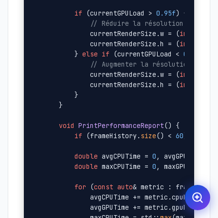
if
 (currentGPULoad > 
0.95f
) {

// Réduire la résolution
            currentRenderSize.w = (
int
)(curr
            currentRenderSize.h = (
int
)(curr
        } 
else
if
 (currentGPULoad < 
0.75f
) {

// Augmenter la résolution
            currentRenderSize.w = (
int
)(curr
            currentRenderSize.h = (
int
)(curr
        }

    }

void
PrintPerformanceReport
()
{

if
 (frameHistory.
size
() < 
60
) 
return
;
double
 avgCPUTime = 
0
, avgGPUTime = 
double
 maxCPUTime = 
0
, maxGPUTime = 
for
 (
const
auto
& metric : frameHistor
            avgCPUTime += metric.cpuFrameTime
            avgGPUTime += metric.gpuFrameTime
            maxCPUTime = std::
max
(maxCPUTime,