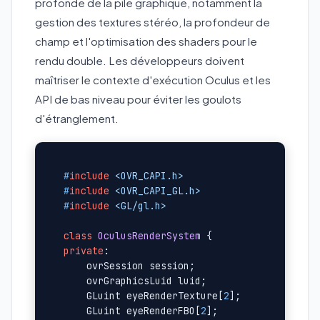
profonde de la pile graphique, notamment la
gestion des textures stéréo, la profondeur de
champ et l'optimisation des shaders pour le
rendu double. Les développeurs doivent
maîtriser le contexte d'exécution Oculus et les
API de bas niveau pour éviter les goulots
d'étranglement.
#
include
<OVR_CAPI.h>
#
include
<OVR_CAPI_GL.h>
#
include
<GL/gl.h>
class
OculusRenderSystem
private
:

    ovrSession session;

    ovrGraphicsLuid luid;

    GLuint eyeRenderTexture[
2
];

    GLuint eyeRenderFBO[
2
];
