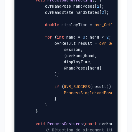
void
ProcessHandTracking
()
{

        ovrHandPose handPoses[
2
];

        ovrHandState handStates[
2
];

double
 displayTime = 
ovr_GetTimeInSe
for
 (
int
 hand = 
0
; hand < 
2
; hand++) 
            ovrResult result = 
ovr_GetHandPo
                session,

                (ovrHand)hand,

                displayTime,

                &handPoses[hand]

            );

if
 (
OVR_SUCCESS
(result)) {

ProcessSingleHandPose
(handPos
            }

        }

    }

void
ProcessGestures
(
const
 ovrHandPose& 
// Détection de pincement (thumb + i