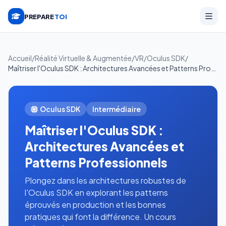
PREPARE
TOI
Accueil
/
Réalité Virtuelle & Augmentée
/
VR
/
Oculus SDK
/
Maîtriser l'Oculus SDK : Architectures Avancées et Patterns Professionnels
Oculus SDK
Intermédiaire
Maîtriser l'Oculus SDK :
Architectures Avancées et
Patterns Professionnels
Plongez dans les architectures robustes de
l'Oculus SDK en explorant les patterns
éprouvés en production et les bonnes
pratiques qui font la différence. Un cours