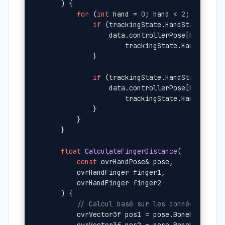
    )
{

for
 (
int
 hand = 
0
; hand < 
2
; hand++) 
if
 (trackingState.HandStatusFlags
                data.controllerPose[hand].Ori
                    trackingState.HandPoses[h
            }

if
 (trackingState.HandStatusFlags
                data.controllerPose[hand].Pos
                    trackingState.HandPoses[h
            }

        }

    }

float
CalculateFingerDistance
(

const
 ovrHandPose& pose, 

        ovrHandFinger finger1, 

        ovrHandFinger finger2

    )
{

// Calcul basé sur les données osseu
        ovrVector3f pos1 = pose.BoneRotations