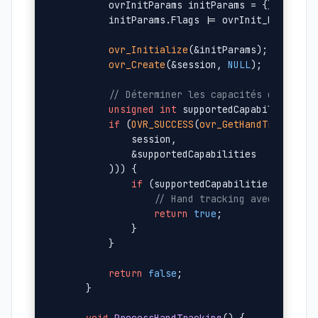
        ovrInitParams initParams = {};

        initParams.Flags |= ovrInit_RequestVe
ovr_Initialize
(&initParams);

ovr_Create
(&session, 
NULL
);

// Déterminer les capacités disponib
unsigned
int
 supportedCapabilities =
if
 (
OVR_SUCCESS
(
ovr_GetHandTrackingC
            session,

            &supportedCapabilities

        ))) {

if
 (supportedCapabilities & ovrHa
// Hand tracking avec physiq
return
true
;

            }

        }

return
false
;

    }
