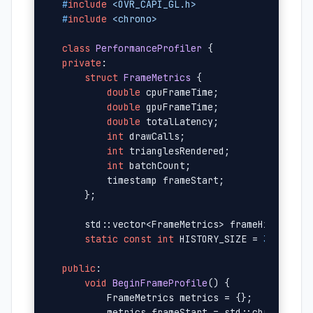
#
include
<OVR_CAPI_GL.h>
#
include
<chrono>
class
PerformanceProfiler
private
:

struct
FrameMetrics
 {

double
 cpuFrameTime;

double
 gpuFrameTime;

double
 totalLatency;

int
 drawCalls;

int
 trianglesRendered;

int
 batchCount;

        timestamp frameStart;

    };

    std::vector<FrameMetrics> frameHistory;

static
const
int
 HISTORY_SIZE = 
300
;

public
:

void
BeginFrameProfile
()
{

        FrameMetrics metrics = {};

        metrics.frameStart = std::chrono::hi