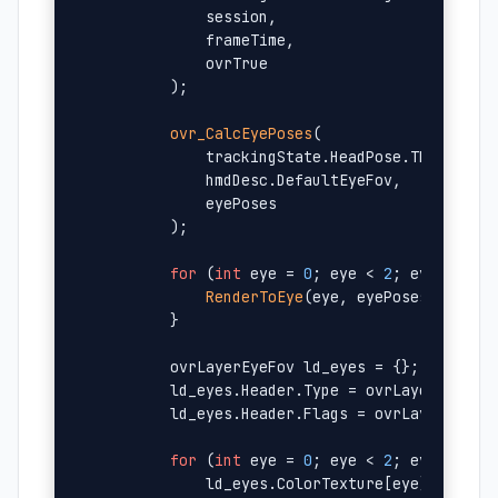
            session, 

            frameTime, 

            ovrTrue

        );

ovr_CalcEyePoses
(

            trackingState.HeadPose.ThePose,

            hmdDesc.DefaultEyeFov,

            eyePoses

        );

for
 (
int
 eye = 
0
; eye < 
2
; eye++) {

RenderToEye
(eye, eyePoses[eye]);

        }

        ovrLayerEyeFov ld_eyes = {};

        ld_eyes.Header.Type = ovrLayerType_Ey
        ld_eyes.Header.Flags = ovrLayerFlag_T
for
 (
int
 eye = 
0
; eye < 
2
; eye++) {

            ld_eyes.ColorTexture[eye] = textu