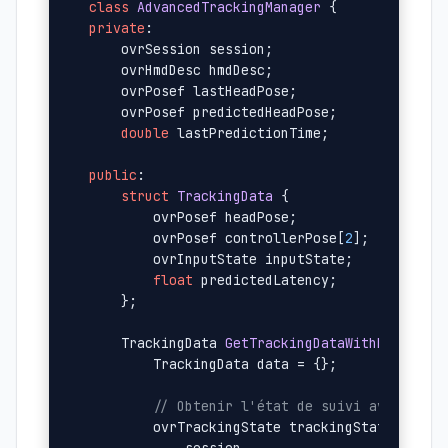
class
AdvancedTrackingManager
private
:

    ovrSession session;

    ovrHmdDesc hmdDesc;

    ovrPosef lastHeadPose;

    ovrPosef predictedHeadPose;

double
 lastPredictionTime;

public
:

struct
TrackingData
 {

        ovrPosef headPose;

        ovrPosef controllerPose[
2
];

        ovrInputState inputState;

float
 predictedLatency;

    };

TrackingData 
GetTrackingDataWithPredicti
        TrackingData data = {};

// Obtenir l'état de suivi avec préd
        ovrTrackingState trackingState = 
ovr