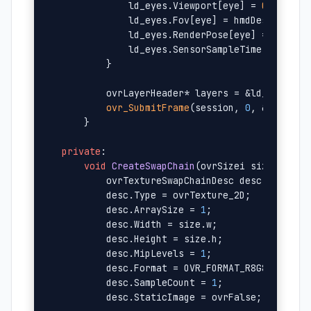
            ld_eyes.Viewport[eye] = 
OVR_RECT
            ld_eyes.Fov[eye] = hmdDesc.Defaul
            ld_eyes.RenderPose[eye] = eyePose
            ld_eyes.SensorSampleTime = frameT
        }

        ovrLayerHeader* layers = &ld_eyes.Hea
ovr_SubmitFrame
(session, 
0
, &layers,
    }

private
:

void
CreateSwapChain
(ovrSizei size, 
int
 
        ovrTextureSwapChainDesc desc = {};

        desc.Type = ovrTexture_2D;

        desc.ArraySize = 
1
;

        desc.Width = size.w;

        desc.Height = size.h;

        desc.MipLevels = 
1
;

        desc.Format = OVR_FORMAT_R8G8B8A8_UNO
        desc.SampleCount = 
1
;

        desc.StaticImage = ovrFalse;
