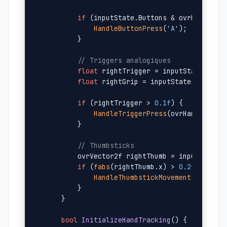
if
 (inputState.Buttons & ovrButton_A)
HandleButtonPress
(
'A'
);

        }

// Triggers analogiques
float
 rightTrigger = inputState.Index
float
 rightGrip = inputState.HandTrig
if
 (rightTrigger > 
0.1f
) {

HandleTriggerPress
(ovrHand_Right,
        }

// Thumbsticks
        ovrVector2f rightThumb = inputState.T
if
 (
fabs
(rightThumb.x) > 
0.2f
 || 
fab
HandleThumbstickMovement
(ovrHand_
        }

    }

bool
InitializeHandTracking
()
{
