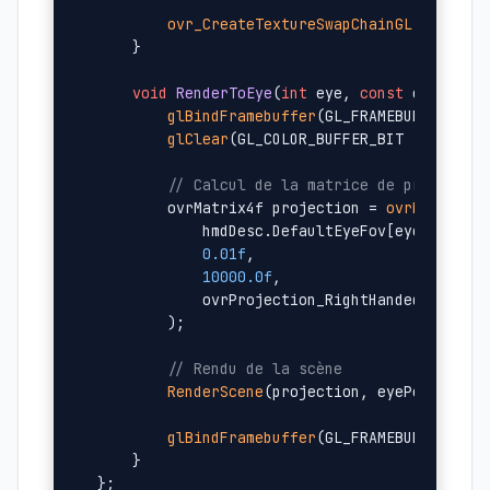
ovr_CreateTextureSwapChainGL
(session,
    }

void
RenderToEye
(
int
 eye, 
const
 ovrPosef
glBindFramebuffer
(GL_FRAMEBUFFER, eye
glClear
(GL_COLOR_BUFFER_BIT | GL_DEPT
// Calcul de la matrice de projectio
        ovrMatrix4f projection = 
ovrMatrix4f
            hmdDesc.DefaultEyeFov[eye],

0.01f
,

10000.0f
,

            ovrProjection_RightHanded

        );

// Rendu de la scène
RenderScene
(projection, eyePose);

glBindFramebuffer
(GL_FRAMEBUFFER, 
0
);
    }
