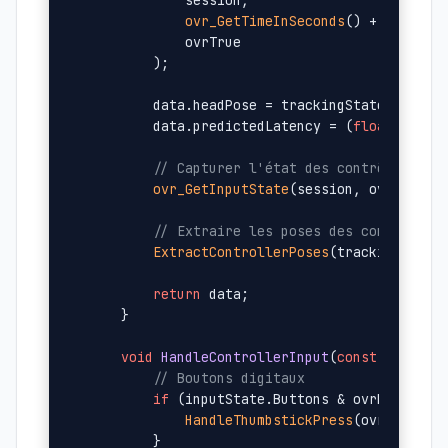
            session,

ovr_GetTimeInSeconds
() + predictA
            ovrTrue

        );

        data.headPose = trackingState.HeadPos
        data.predictedLatency = (
float
)predic
// Capturer l'état des contrôleurs
ovr_GetInputState
(session, ovrControl
// Extraire les poses des contrôleur
ExtractControllerPoses
(trackingState,
return
 data;

    }

void
HandleControllerInput
(
const
 ovrInpu
// Boutons digitaux
if
 (inputState.Buttons & ovrButton_RT
HandleThumbstickPress
(ovrHand_Rig
        }
