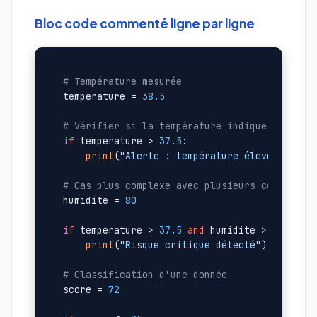
Bloc code commenté ligne par ligne
# Température mesurée
temperature = 
38.5
# Vérifier si la température indique une ano
if
 temperature > 
37.5
:

print
(
"Alerte : température élevée"
)  
# 
# Cas plus complexe avec plusieurs condition
humidite = 
80
if
 temperature > 
37.5
and
 humidite > 
70
:

print
(
"Risque critique détecté"
)  
# Deux
# Classification d'une donnée
score = 
72