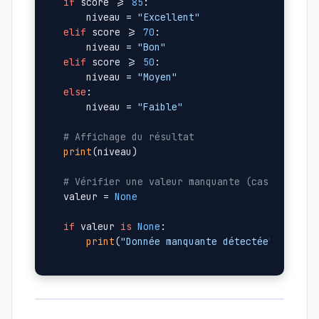
if
 score >= 
85
:

    niveau = 
"Excellent"
elif
 score >= 
70
:

    niveau = 
"Bon"
elif
 score >= 
50
:

    niveau = 
"Moyen"
else
:

    niveau = 
"Faible"
# Affichage du résultat
print
(niveau)

# Vérifier une valeur manquante (cas fréquen
valeur = 
None
if
 valeur 
is
None
:

print
(
"Donnée manquante détectée"