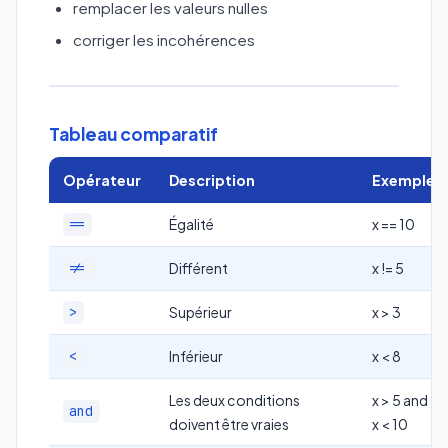
remplacer les valeurs nulles
corriger les incohérences
Tableau comparatif
Opérateur
Description
Exemple
Égalité
x == 10
==
Différent
x != 5
!=
Supérieur
x > 3
>
Inférieur
x < 8
<
Les deux conditions
x > 5 and
and
doivent être vraies
x < 10