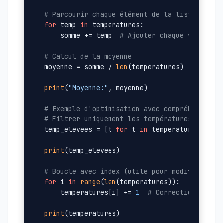
# Parcourir chaque élément de la liste
for
 temp 
in
 temperatures:

    somme += temp  
# Ajouter chaque valeur à
# Calcul de la moyenne
moyenne = somme / 
len
(temperatures)

print
(
"Moyenne:"
, moyenne)

# Exemple d'optimisation avec compréhension 
# Filtrer uniquement les températures élevée
temp_elevees = [t 
for
 t 
in
 temperatures 
if
 t
print
(temp_elevees)

# Boucle avec index (utile pour modification
for
 i 
in
range
(
len
(temperatures)):

    temperatures[i] += 
1
# Correction capte
print