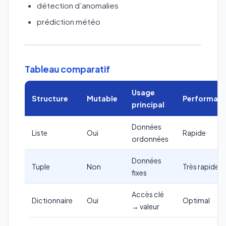
détection d’anomalies
prédiction météo
Tableau comparatif
Usage
Structure
Mutable
Performan
principal
Données
Liste
Oui
Rapide
ordonnées
Données
Tuple
Non
Très rapide
fixes
Accès clé
Dictionnaire
Oui
Optimal
→ valeur