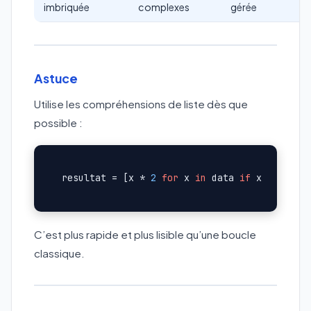
imbriquée
complexes
gérée
Astuce
Utilise les compréhensions de liste dès que
possible :
resultat = [x * 
2
for
 x 
in
 data 
if
 x > 
10
C’est plus rapide et plus lisible qu’une boucle
classique.