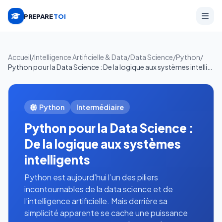
PREPARE
TOI
Accueil
/
Intelligence Artificielle & Data
/
Data Science
/
Python
/
Python pour la Data Science : De la logique aux systèmes intelligents
Python
Intermédiaire
Python pour la Data Science :
De la logique aux systèmes
intelligents
Python est aujourd’hui l’un des piliers
incontournables de la data science et de
l’intelligence artificielle. Mais derrière sa
simplicité apparente se cache une puissance