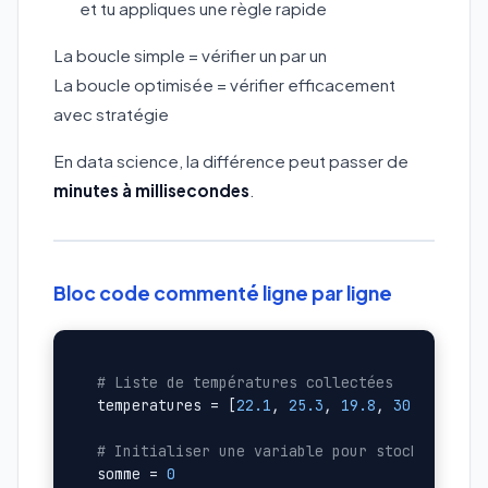
et tu appliques une règle rapide
La boucle simple = vérifier un par un
La boucle optimisée = vérifier efficacement
avec stratégie
En data science, la différence peut passer de
minutes à millisecondes
.
Bloc code commenté ligne par ligne
# Liste de températures collectées
temperatures = [
22.1
, 
25.3
, 
19.8
, 
30.2
, 
28.5
]
# Initialiser une variable pour stocker la s
somme = 
0