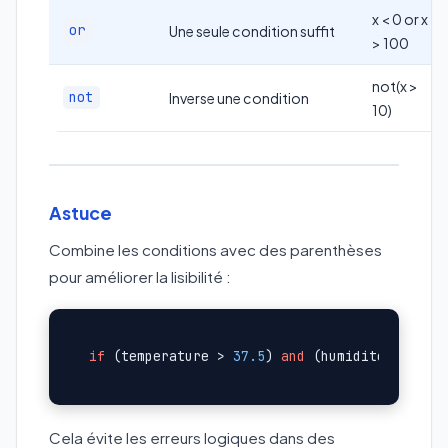
x < 0 or x
or
Une seule condition suffit
> 100
not(x >
not
Inverse une condition
10)
Astuce
Combine les conditions avec des parenthèses
pour améliorer la lisibilité :
if
 (temperature > 
37.5
) 
and
 (humidite > 
70
Cela évite les erreurs logiques dans des