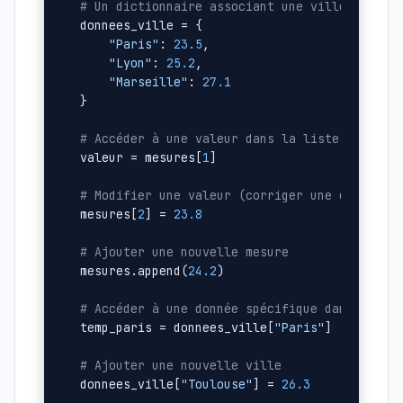
# Un dictionnaire associant une ville à sa t
donnees_ville = {

"Paris"
: 
23.5
,

"Lyon"
: 
25.2
,

"Marseille"
: 
27.1
}

# Accéder à une valeur dans la liste (index 
valeur = mesures[
1
]

# Modifier une valeur (corriger une erreur c
mesures[
2
] = 
23.8
# Ajouter une nouvelle mesure
mesures.append(
24.2
)

# Accéder à une donnée spécifique dans le di
temp_paris = donnees_ville[
"Paris"
]

# Ajouter une nouvelle ville
donnees_ville[
"Toulouse"
] = 
26.3