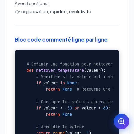
Avec fonctions :
👉 organisation, rapidité, évolutivité
Bloc code commenté ligne par ligne
# Définir une fonction pour nettoyer une don
def
nettoyer_temperature
(
valeur
):

# Vérifier si la valeur est invalide
if
 valeur 
is
None
:

return
None
# Retourne une valeur v
# Corriger les valeurs aberrantes
if
 valeur < -
50
or
 valeur > 
60
:

return
None
# Arrondir la valeur
return
round
(valeur, 
1
)
