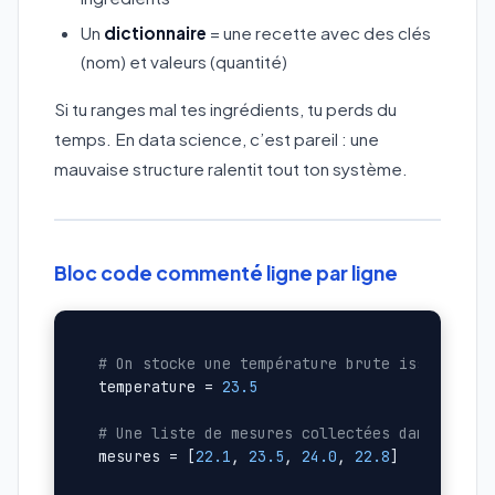
Un
dictionnaire
= une recette avec des clés
(nom) et valeurs (quantité)
Si tu ranges mal tes ingrédients, tu perds du
temps. En data science, c’est pareil : une
mauvaise structure ralentit tout ton système.
Bloc code commenté ligne par ligne
# On stocke une température brute issue d'un
temperature = 
23.5
# Une liste de mesures collectées dans la jo
mesures = [
22.1
, 
23.5
, 
24.0
, 
22.8
]
