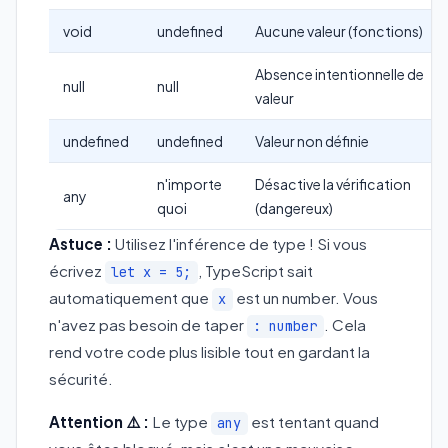
void
undefined
Aucune valeur (fonctions)
Absence intentionnelle de
null
null
valeur
undefined
undefined
Valeur non définie
n'importe
Désactive la vérification
any
quoi
(dangereux)
Astuce :
Utilisez l'inférence de type ! Si vous
écrivez
, TypeScript sait
let x = 5;
automatiquement que
est un number. Vous
x
n'avez pas besoin de taper
. Cela
: number
rend votre code plus lisible tout en gardant la
sécurité.
Attention ⚠️ :
Le type
est tentant quand
any