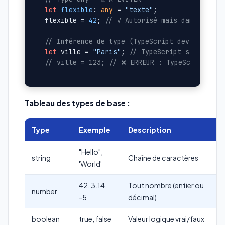
let
flexible
: 
any
 = 
"texte"
;

flexible = 
42
; 
// ✓ Autorisé mais dangereux 
// Inférence de type (TypeScript devine le t
let
 ville = 
"Paris"
; 
// TypeScript sait que 
// ville = 123; // ❌ ERREUR : TypeScript a d
Tableau des types de base :
Type
Exemple
Description
"Hello",
string
Chaîne de caractères
'World'
42, 3.14,
Tout nombre (entier ou
number
-5
décimal)
boolean
true, false
Valeur logique vrai/faux