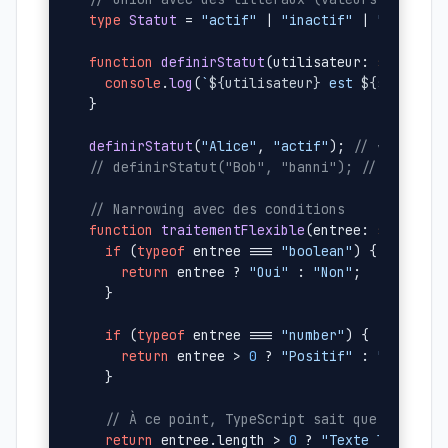
type
Statut
 = 
"actif"
 | 
"inactif"
 | 
"suspend
function
definirStatut
(
utilisateur: 
string
, 
console
.
log
(
`
${utilisateur}
 est 
${statut}
`
)
}

definirStatut
(
"Alice"
, 
"actif"
); 
// ✓
// definirStatut("Bob", "banni"); // ❌ ERREU
// Narrowing avec des conditions
function
traitementFlexible
(
entree: 
string
 |
if
 (
typeof
 entree === 
"boolean"
) {

return
 entree ? 
"Oui"
 : 
"Non"
;

  }

if
 (
typeof
 entree === 
"number"
) {

return
 entree > 
0
 ? 
"Positif"
 : 
"Négatif
  }

// À ce point, TypeScript sait que c'est s
return
 entree.
length
 > 
0
 ? 
"Texte long"
 : 