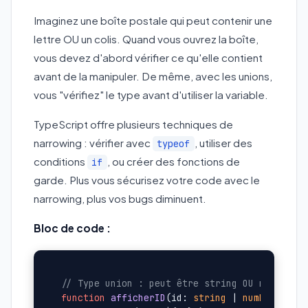
Imaginez une boîte postale qui peut contenir une
lettre OU un colis. Quand vous ouvrez la boîte,
vous devez d'abord vérifier ce qu'elle contient
avant de la manipuler. De même, avec les unions,
vous "vérifiez" le type avant d'utiliser la variable.
TypeScript offre plusieurs techniques de
narrowing : vérifier avec
, utiliser des
typeof
conditions
, ou créer des fonctions de
if
garde. Plus vous sécurisez votre code avec le
narrowing, plus vos bugs diminuent.
Bloc de code :
// Type union : peut être string OU number
function
afficherID
(
id: 
string
 | 
number
): 
vo