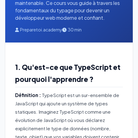
maintenable. Ce cours vous guide à travers les
fondamentaux du typage pour devenir un
développeur web moderne et confiant.
Preparetoi.academy
30 min
1. Qu'est-ce que TypeScript et
pourquoi l'apprendre ?
Définition :
TypeScript est un sur-ensemble de
JavaScript qui ajoute un système de types
statiques. Imaginez TypeScript comme une
évolution de JavaScript où vous déclarez
explicitement le type de données (nombre,
texte, objet) que vos variables doivent contenir.