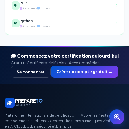
PHP
3 examens
3 cours
Python
3 examens
3 cours
🎓 Commencez votre certification aujourd'hui
Gratuit · Certificats vérifiables · Accès immédiat
Créer un compte gratuit →
Se connecter
PREPARE
TOI
.ACADEMY
Plateforme internationale de certification IT. Apprenez, testez vos
compétences et obtenez des certifications numériques vérifiables
en IA, Cloud, Cybersécurité et bien plus.