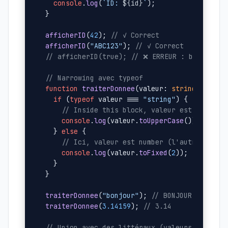
console
.
log
(
`ID: 
${id}
`
);

}

afficherID
(
42
); 
// ✓ Correct
afficherID
(
"ABC123"
); 
// ✓ Correct
// afficherID(true); // ❌ ERREUR : boolean n
// Narrowing avec typeof
function
traiterDonnee
(
valeur: 
string
 | 
numb
if
 (
typeof
 valeur === 
"string"
) {

// Inside this block, valeur est string
console
.
log
(valeur.
toUpperCase
());

  } 
else
 {

// Ici, valeur est number (l'autre optio
console
.
log
(valeur.
toFixed
(
2
));

  }

}

traiterDonnee
(
"bonjour"
); 
// BONJOUR
traiterDonnee
(
3.14159
); 
// 3.14
// Union avec des littéraux (valeurs spécifi