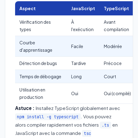
Aspect
JavaScript
TypeScript
Vérification des
À
Avant
types
l'exécution
compilation
Courbe
Facile
Modérée
d'apprentissage
Détection de bugs
Tardive
Précoce
Temps de débogage
Long
Court
Utilisation en
Oui
Oui (compilé)
production
Astuce :
Installez TypeScript globalement avec
. Vous pouvez
npm install -g typescript
alors compiler rapidement vos fichiers
en
.ts
JavaScript avec la commande
tsc