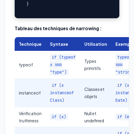
Tableau des techniques de narrowing :
Technique
Syntaxe
Utilisation
Exempl
if (typeof
typeof
Types
typeof
x ===
===
primitifs
"type")
"string
if (x
if (x
Classes et
instanceof
instanceof
instanc
objets
Class)
Date)
Vérification
Null et
if (x)
if (em
truthiness
undefined
if (st