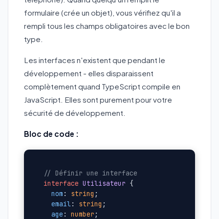
formulaire (crée un objet), vous vérifiez qu'il a
rempli tous les champs obligatoires avec le bon
type.
Les interfaces n'existent que pendant le
développement - elles disparaissent
complètement quand TypeScript compile en
JavaScript. Elles sont purement pour votre
sécurité de développement.
Bloc de code :
// Définir une interface
interface
Utilisateur
 {

nom
: 
string
;

email
: 
string
;

age
: 
number
;
