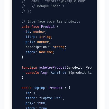
//   email: "charlie@example.com"
//   // Manque 'age' !
// };
// Interface pour les produits
interface
Produit
 {

id
: 
number
;

titre
: 
string
;

prix
: 
number
;

  description?: 
string
;

stock
: 
boolean
;

}

function
acheterProduit
(
produit: Produit
): 
v
console
.
log
(
`Achat de 
${produit.titre}
 pou
}

const
laptop
: 
Produit
 = {

id
: 
1
,

titre
: 
"Laptop Pro"
,

prix
: 
1200
,

stock
: 
true