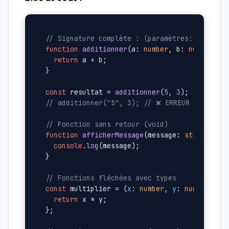
// Signature complète : (paramètres: types) 
function
additionner
(
a: 
number
, b: 
number
): 
return
 a + b;

}

const
 resultat = 
additionner
(
5
, 
3
); 
// ✓ Cor
// additionner("5", 3); // ❌ ERREUR : string
// Fonction sans retour (void)
function
afficherMessage
(
message: 
string
): 
v
console
.
log
(message);

}

// Fonctions fléchées avec types
const
 multiplier = (
x
: 
number
, 
y
: 
number
): 
n
return
 x * y;

};
