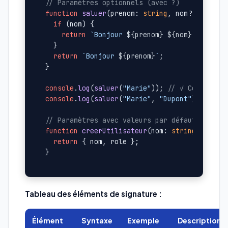
// Paramètres optionnels (avec ?)
function
saluer
(
prenom: 
string
, nom?: 
string
if
 (nom) {

return
`Bonjour 
${prenom}
${nom}
`
;

  }

return
`Bonjour 
${prenom}
`
;

}

console
.
log
(
saluer
(
"Marie"
)); 
// ✓ Correct
console
.
log
(
saluer
(
"Marie"
, 
"Dupont"
)); 
// ✓
// Paramètres avec valeurs par défaut
function
creerUtilisateur
(
nom: 
string
, role:
return
 { nom, role };

Tableau des éléments de signature :
Élément
Syntaxe
Exemple
Description