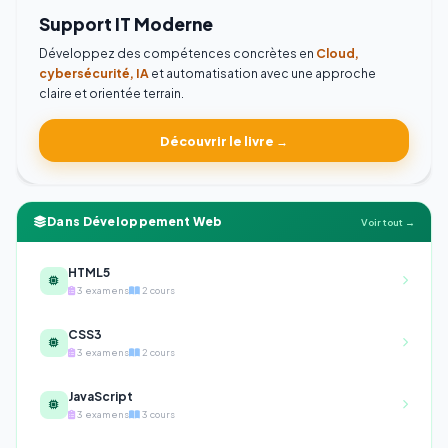
Support IT Moderne
Développez des compétences concrètes en
Cloud,
cybersécurité, IA
et automatisation avec une approche
claire et orientée terrain.
Découvrir le livre →
Dans Développement Web
Voir tout →
HTML5
3 examens
2 cours
CSS3
3 examens
2 cours
JavaScript
3 examens
3 cours