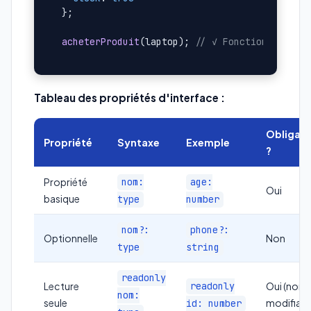
};

acheterProduit
(laptop); 
// ✓ Fonctionne parf
Tableau des propriétés d'interface :
Obligato
Propriété
Syntaxe
Exemple
?
Propriété
nom:
age:
Oui
basique
type
number
nom?:
phone?:
Optionnelle
Non
type
string
readonly
Lecture
readonly
Oui (non
nom:
seule
modifiabl
id: number