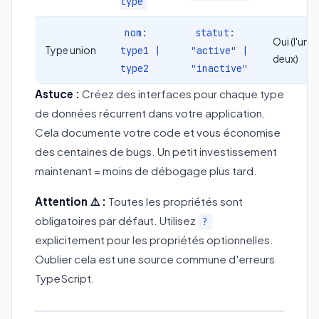
type
nom:
statut:
Oui (l'un 
Type union
type1 |
"active" |
deux)
type2
"inactive"
Astuce :
Créez des interfaces pour chaque type
de données récurrent dans votre application.
Cela documente votre code et vous économise
des centaines de bugs. Un petit investissement
maintenant = moins de débogage plus tard.
Attention ⚠️ :
Toutes les propriétés sont
obligatoires par défaut. Utilisez
?
explicitement pour les propriétés optionnelles.
Oublier cela est une source commune d'erreurs
TypeScript.