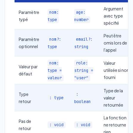
Argument
Paramètre
nom:
age:
avec type
typé
type
number
spécifié
Peut être
Paramètre
nom?:
email?:
omis lors de
optionnel
type
string
l'appel
nom:
role:
Valeur
Valeur par
utilisée si non
type =
string =
défaut
fourni
valeur
"user"
Type de la
Type
:
: type
valeur
retour
boolean
retournée
La fonction
Pas de
: void
: void
ne retourne
retour
rien