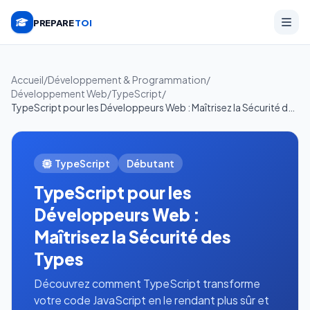
PREPARE
TOI
Accueil
/
Développement & Programmation
/
Développement Web
/
TypeScript
/
TypeScript pour les Développeurs Web : Maîtrisez la Sécurité des Types
TypeScript
Débutant
TypeScript pour les
Développeurs Web :
Maîtrisez la Sécurité des
Types
Découvrez comment TypeScript transforme
votre code JavaScript en le rendant plus sûr et