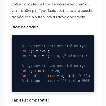
votre navigateur et vos serveurs exécutent du
vrai JavaScript - TypeScript est juste une couche
de sécurité ajoutée lors du développement.
Bloc de code :
// JavaScript sans sécurité de type - ATTENT
let
 age = 
"25"
let
 result = age + 
5
; 
// Résultat : "255" (p
// TypeScript avec sécurité de type
let
age
: 
number
 = 
25
let
result
: 
number
 = age + 
5
; 
// Résultat : 
// let age: number = "25"; // ❌ ERREUR détec
Tableau comparatif :