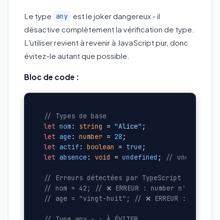
Le type
est le joker dangereux - il
any
désactive complètement la vérification de type.
L'utiliser revient à revenir à JavaScript pur, donc
évitez-le autant que possible.
Bloc de code :
// Types de base
let
nom
: 
string
 = 
"Alice"
let
age
: 
number
 = 
28
let
actif
: 
boolean
 = 
true
let
absence
: 
void
 = 
undefined
; 
// undefined 
// Erreurs détectées par TypeScript
// nom = 42; // ❌ ERREUR : number n'est pas 
// age = "vingt-huit"; // ❌ ERREUR : string 
// Type any - ⚠️ À ÉVITER