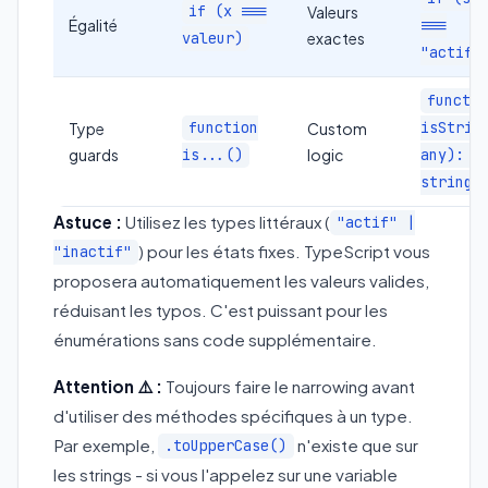
if (x ===
Valeurs
Égalité
===
exactes
valeur)
"actif"
functi
Type
function
Custom
isStrin
guards
logic
is...()
any): x
string
Astuce :
Utilisez les types littéraux (
"actif" |
) pour les états fixes. TypeScript vous
"inactif"
proposera automatiquement les valeurs valides,
réduisant les typos. C'est puissant pour les
énumérations sans code supplémentaire.
Attention ⚠️ :
Toujours faire le narrowing avant
d'utiliser des méthodes spécifiques à un type.
Par exemple,
n'existe que sur
.toUpperCase()
les strings - si vous l'appelez sur une variable