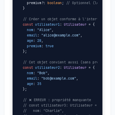
  premium?: 
boolean
; 
// Optionnel (le ?)
}

// Créer un objet conforme à l'interface
const
utilisateur1
: 
Utilisateur
 = {

nom
: 
"Alice"
,

email
: 
"alice@example.com"
,

age
: 
28
,

premium
: 
true
};

// Cet objet convient aussi (sans propriété 
const
utilisateur2
: 
Utilisateur
 = {

nom
: 
"Bob"
,

email
: 
"bob@example.com"
,

age
: 
35
};

// ❌ ERREUR : propriété manquante
// const utilisateur3: Utilisateur = {
//   nom: "Charlie",