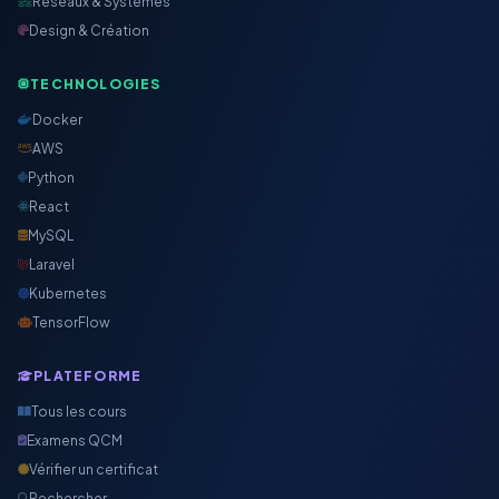
Réseaux & Systèmes
Design & Création
TECHNOLOGIES
Docker
AWS
Python
React
MySQL
Laravel
Kubernetes
TensorFlow
PLATEFORME
Tous les cours
Examens QCM
Vérifier un certificat
Rechercher