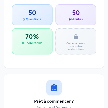
50
50
Questions
Minutes
70%
Score requis
Connectez-vous
pour suivre
vos tentatives
Prêt à commencer ?
Vous avez 50 minutes