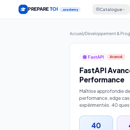
PREPARE
TOI
Catalogue
.academy
Accueil
/
Développement & Pro
FastAPI
Avancé
FastAPI Avancé
Performance
Maîtrise approfondie de
performance, edge cas
expérimentés. 40 quest
40