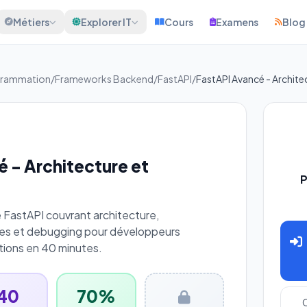
Métiers
Explorer IT
Cours
Examens
Blog
grammation
/
Frameworks Backend
/
FastAPI
/
FastAPI Avancé - Archit
 - Architecture et
P
 FastAPI couvrant architecture,
es et debugging pour développeurs
ions en 40 minutes.
40
70%
C