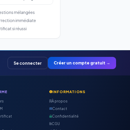
stions mélangées
rection immédiate
ificat si réussi
Créer un compte gratuit →
Se connecter
RME
INFORMATIONS
urs
À propos
CM
Contact
rtificat
Confidentialité
CGU