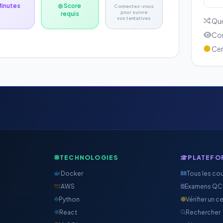
Minutes
Score
Connectez-vous
pour suivre
requis
vos tentatives
Que
Cor
Cert
TECHNOLOGIES
PLATEFO
Docker
Tous les co
AWS
Examens Q
Python
Vérifier un ce
React
Rechercher