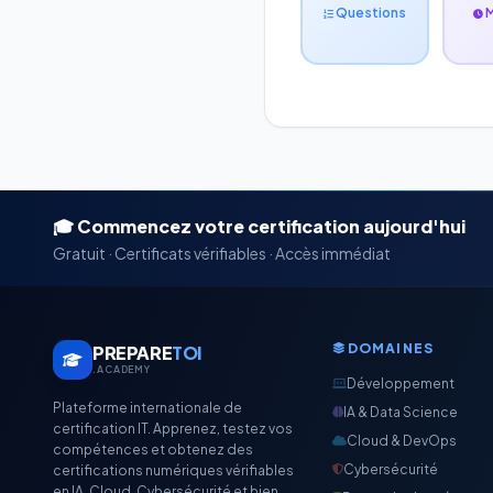
Questions
🎓 Commencez votre certification aujourd'hui
Gratuit · Certificats vérifiables · Accès immédiat
DOMAINES
PREPARE
TOI
.ACADEMY
Développement
Plateforme internationale de
IA & Data Science
certification IT. Apprenez, testez vos
Cloud & DevOps
compétences et obtenez des
Cybersécurité
certifications numériques vérifiables
en IA, Cloud, Cybersécurité et bien