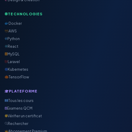
TECHNOLOGIES
Docker
AWS
Python
React
MySQL
Laravel
Kubernetes
TensorFlow
PLATEFORME
Tous les cours
Examens QCM
Vérifier un certificat
Rechercher
Abonnement Premium