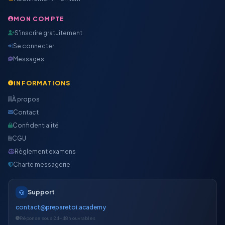
MON COMPTE
S'inscrire gratuitement
Se connecter
Messages
INFORMATIONS
À propos
Contact
Confidentialité
CGU
Règlement examens
Charte messagerie
Support
contact@preparetoi.academy
Réponse sous 24-48h ouvrables