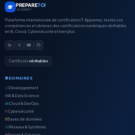
PREPARE
TOI
.ACADEMY
Plateforme internationale de certification IT. Apprenez, testez vos
compétences et obtenez des certifications numériques vérifiables
en IA, Cloud, Cybersécurité et bien plus.
Certificats
vérifiables
DOMAINES
Développement
IA & Data Science
Cloud & DevOps
Cybersécurité
Bases de données
Réseaux & Systèmes
Design & Création