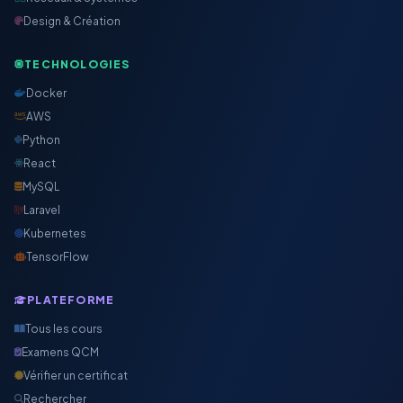
Design & Création
TECHNOLOGIES
Docker
AWS
Python
React
MySQL
Laravel
Kubernetes
TensorFlow
PLATEFORME
Tous les cours
Examens QCM
Vérifier un certificat
Rechercher