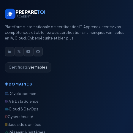
PREPARE
TOI
.ACADEMY
Plateforme internationale de certification IT. Apprenez, testez vos
compétences et obtenez des certifications numériques vérifiables
en IA, Cloud, Cybersécurité et bien plus.
Certificats
vérifiables
DOMAINES
Développement
IA & Data Science
Cloud & DevOps
Cybersécurité
Bases de données
Réseaux & Systèmes