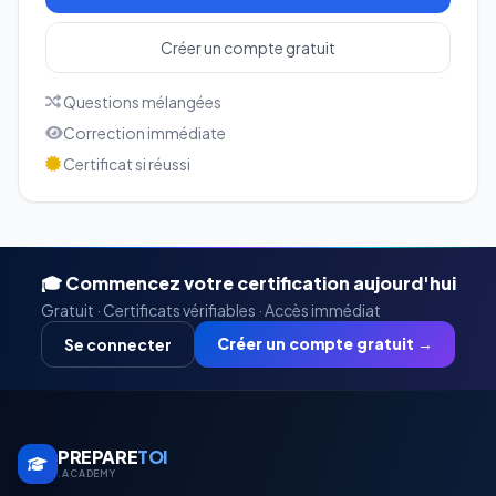
Créer un compte gratuit
Questions mélangées
Correction immédiate
Certificat si réussi
🎓 Commencez votre certification aujourd'hui
Gratuit · Certificats vérifiables · Accès immédiat
Créer un compte gratuit →
Se connecter
PREPARE
TOI
.ACADEMY