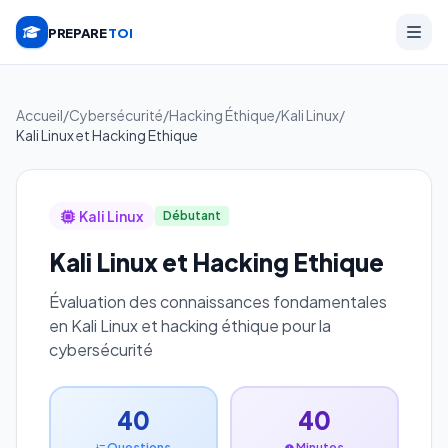
PREPARE
TOI
Accueil
/
Cybersécurité
/
Hacking Éthique
/
Kali Linux
/
Kali Linux et Hacking Ethique
Kali Linux
Débutant
Kali Linux et Hacking Ethique
Évaluation des connaissances fondamentales
en Kali Linux et hacking éthique pour la
cybersécurité
40
40
Questions
Minutes