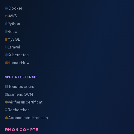
Docker
AWS
Python
React
MySQL
Laravel
Kubernetes
TensorFlow
PLATEFORME
Tous les cours
Examens QCM
Vérifier un certificat
Rechercher
Abonnement Premium
MON COMPTE