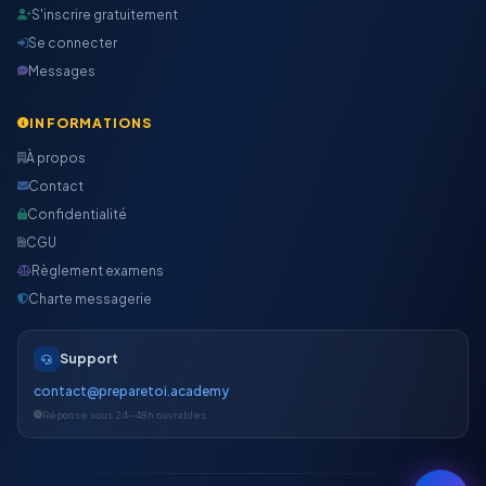
S'inscrire gratuitement
Se connecter
Messages
INFORMATIONS
À propos
Contact
Confidentialité
CGU
Règlement examens
Charte messagerie
Support
contact@preparetoi.academy
Réponse sous 24-48h ouvrables