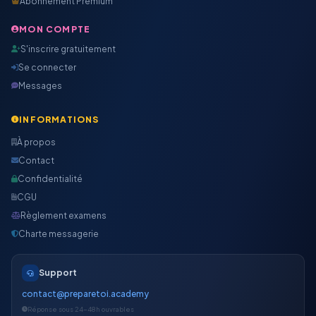
Abonnement Premium
MON COMPTE
S'inscrire gratuitement
Se connecter
Messages
INFORMATIONS
À propos
Contact
Confidentialité
CGU
Règlement examens
Charte messagerie
Support
contact@preparetoi.academy
Réponse sous 24-48h ouvrables