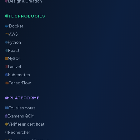
Design & Création
TECHNOLOGIES
Docker
AWS
Python
React
MySQL
Laravel
Kubernetes
TensorFlow
PLATEFORME
Tous les cours
Examens QCM
Vérifier un certificat
Rechercher