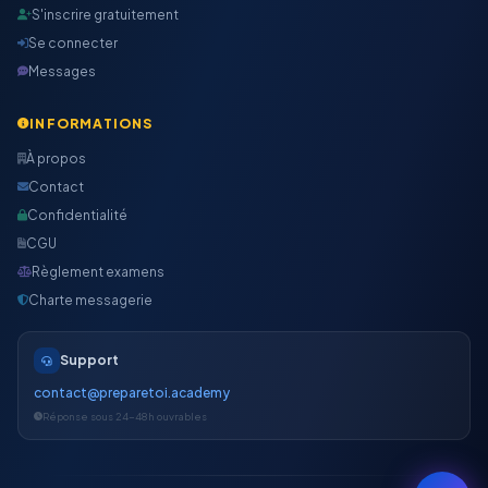
S'inscrire gratuitement
Se connecter
Messages
INFORMATIONS
À propos
Contact
Confidentialité
CGU
Règlement examens
Charte messagerie
Support
contact@preparetoi.academy
Réponse sous 24-48h ouvrables