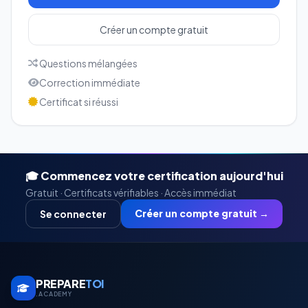
Créer un compte gratuit
Questions mélangées
Correction immédiate
Certificat si réussi
🎓 Commencez votre certification aujourd'hui
Gratuit · Certificats vérifiables · Accès immédiat
Créer un compte gratuit →
Se connecter
PREPARE
TOI
.ACADEMY