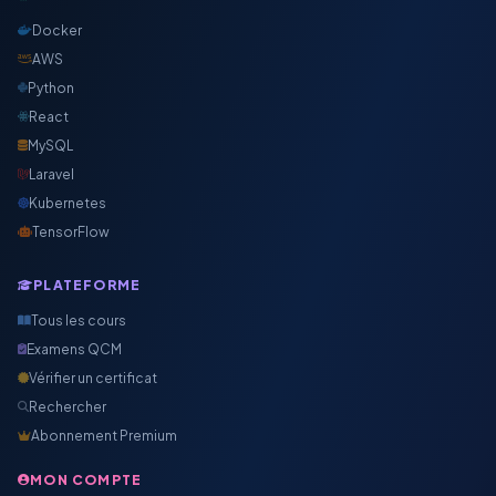
Docker
AWS
Python
React
MySQL
Laravel
Kubernetes
TensorFlow
PLATEFORME
Tous les cours
Examens QCM
Vérifier un certificat
Rechercher
Abonnement Premium
MON COMPTE