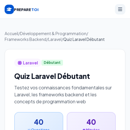
PREPARE
TOI
Accueil
/
Développement & Programmation
/
Frameworks Backend
/
Laravel
/
Quiz Laravel Débutant
Laravel
Débutant
Quiz Laravel Débutant
Testez vos connaissances fondamentales sur
Laravel, les frameworks backend et les
concepts de programmation web
40
40
Questions
Minutes