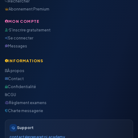
Rechercher
Abonnement Premium
MON COMPTE
S'inscrire gratuitement
Se connecter
Messages
INFORMATIONS
À propos
Contact
Confidentialité
CGU
Règlement examens
Charte messagerie
Support
contact@preparetoi.academy