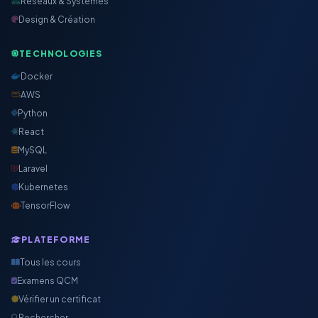
Réseaux & Systèmes
Design & Création
TECHNOLOGIES
Docker
AWS
Python
React
MySQL
Laravel
Kubernetes
TensorFlow
PLATEFORME
Tous les cours
Examens QCM
Vérifier un certificat
Rechercher