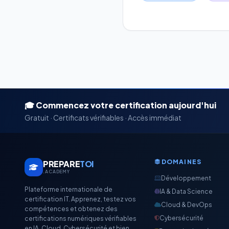
🎓 Commencez votre certification aujourd'hui
Gratuit · Certificats vérifiables · Accès immédiat
DOMAINES
PREPARE
TOI
.ACADEMY
Développement
Plateforme internationale de
IA & Data Science
certification IT. Apprenez, testez vos
Cloud & DevOps
compétences et obtenez des
Cybersécurité
certifications numériques vérifiables
en IA, Cloud, Cybersécurité et bien