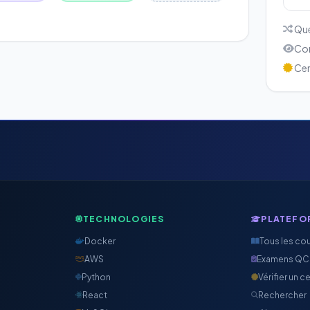
Que
Cor
Cert
TECHNOLOGIES
PLATEFO
Docker
Tous les co
AWS
Examens Q
Python
Vérifier un ce
React
Rechercher