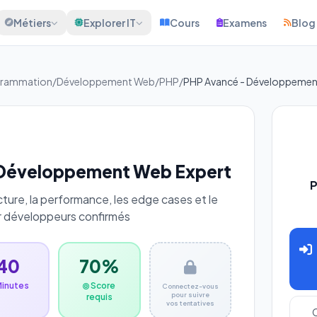
Métiers
Explorer IT
Cours
Examens
Blog
grammation
/
Développement Web
/
PHP
/
PHP Avancé - Développemen
 Développement Web Expert
P
ture, la performance, les edge cases et le
 développeurs confirmés
40
70%
Minutes
Score
Connectez-vous
pour suivre
requis
vos tentatives
C