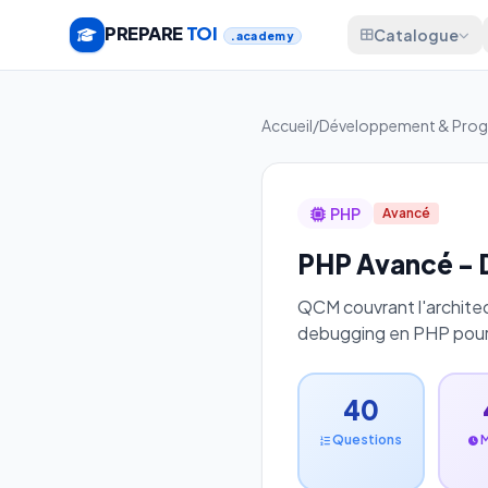
PREPARE
TOI
Catalogue
.academy
Accueil
/
Développement & Pro
PHP
Avancé
PHP Avancé -
QCM couvrant l'architec
debugging en PHP pour
40
Questions