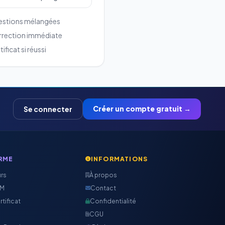
stions mélangées
rection immédiate
ificat si réussi
Créer un compte gratuit →
Se connecter
RME
INFORMATIONS
urs
À propos
CM
Contact
rtificat
Confidentialité
CGU