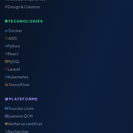
Design & Création
TECHNOLOGIES
Docker
AWS
Python
React
MySQL
Laravel
Kubernetes
TensorFlow
PLATEFORME
Tous les cours
Examens QCM
Vérifier un certificat
Rechercher