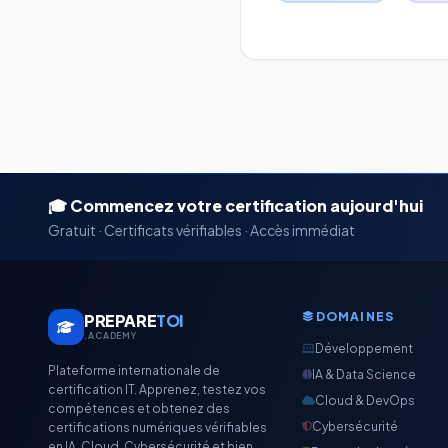
🎓 Commencez votre certification aujourd'hui
Gratuit · Certificats vérifiables · Accès immédiat
DOMAINES
PREPARE
TOI
.ACADEMY
Développement
Plateforme internationale de
IA & Data Science
certification IT. Apprenez, testez vos
Cloud & DevOps
compétences et obtenez des
Cybersécurité
certifications numériques vérifiables
en IA, Cloud, Cybersécurité et bien