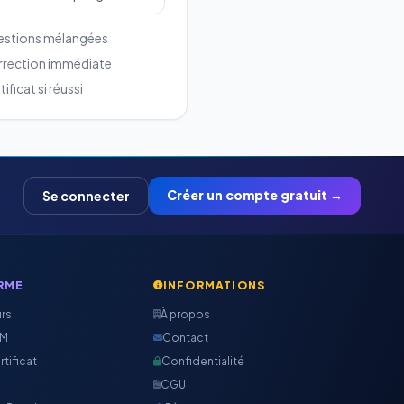
stions mélangées
rection immédiate
ificat si réussi
Créer un compte gratuit →
Se connecter
RME
INFORMATIONS
urs
À propos
CM
Contact
rtificat
Confidentialité
CGU