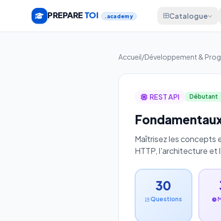
PREPARE
TOI
Catalogue
.academy
Accueil
/
Développement & Pro
REST API
Débutant
Fondamentaux 
Maîtrisez les concepts 
HTTP, l'architecture et
30
Questions