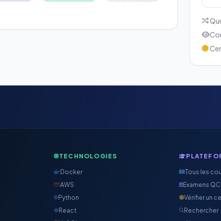
Que
Cor
Cert
TECHNOLOGIES
PLATEFO
Docker
Tous les co
AWS
Examens Q
Python
Vérifier un ce
React
Rechercher