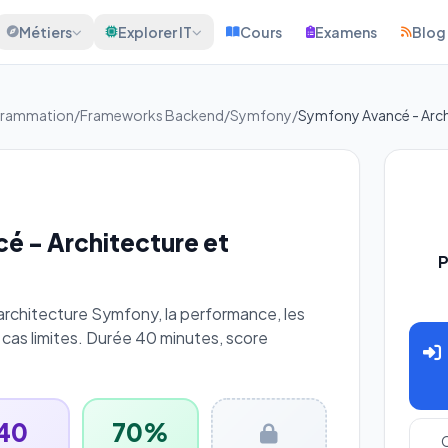
Métiers
Explorer IT
Cours
Examens
Blog
grammation
/
Frameworks Backend
/
Symfony
/
Symfony Avancé - Arch
é - Architecture et
P
architecture Symfony, la performance, les
 cas limites. Durée 40 minutes, score
40
70%
C