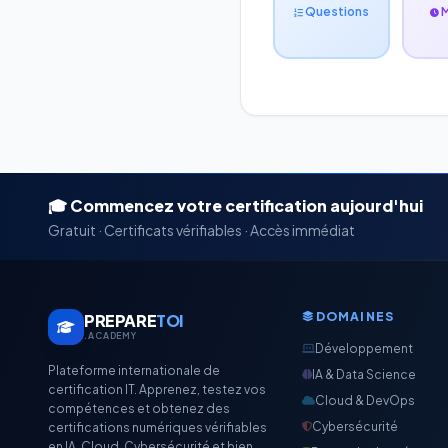
Questions
🎓 Commencez votre certification aujourd'hui
Gratuit · Certificats vérifiables · Accès immédiat
DOMAINES
PREPARE
TOI
.ACADEMY
Développement
Plateforme internationale de
IA & Data Science
certification IT. Apprenez, testez vos
Cloud & DevOps
compétences et obtenez des
Cybersécurité
certifications numériques vérifiables
en IA, Cloud, Cybersécurité et bien