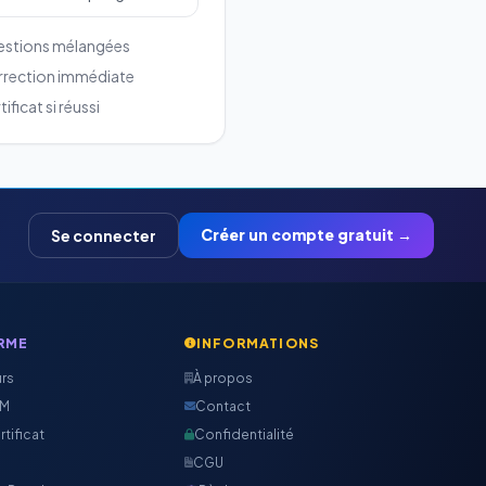
stions mélangées
rection immédiate
ificat si réussi
Créer un compte gratuit →
Se connecter
RME
INFORMATIONS
urs
À propos
CM
Contact
rtificat
Confidentialité
CGU