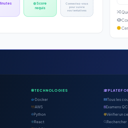
Minutes
Score
Connectez-vous
pour suivre
requis
vos tentatives
Que
Cor
Cert
TECHNOLOGIES
PLATEFO
Docker
Tous les co
AWS
Examens Q
Python
Vérifier un ce
React
Rechercher