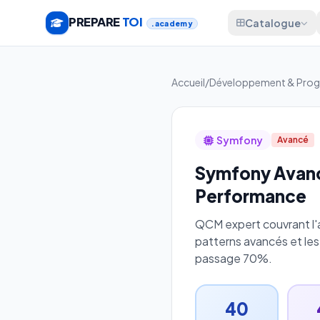
PREPARE
TOI
Catalogue
.academy
Accueil
/
Développement & Pro
Symfony
Avancé
Symfony Avanc
Performance
QCM expert couvrant l'
patterns avancés et les
passage 70%.
40