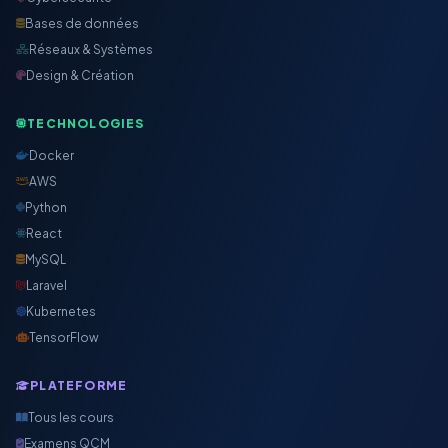
Bases de données
Réseaux & Systèmes
Design & Création
TECHNOLOGIES
Docker
AWS
Python
React
MySQL
Laravel
Kubernetes
TensorFlow
PLATEFORME
Tous les cours
Examens QCM