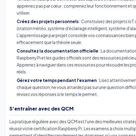
apprenez pas par cœur ; comprenez leur fonctionnement et q
utiliser.
Créez des projets personnels
: Construisez des projets IoT
(station météo, système d'éclairage intelligent, système d'ala
L'apprentissage par projet consolide vos connaissances bien 
efficacement que la théorie seule.
Consultez la documentation officielle
: La documentatio
Raspberry Pi et les guides officiels sont des ressources précie
Apprenez à naviguer dans ces ressources pour résoudre les p
réels.
Gérez votre temps pendant l'examen
: Lisez attentiveme
chaque question, ne vous attardez pas sur une question difficil
révisez vos réponses si le temps le permet.
S'entraîner avec des QCM
La pratique régulière avec des QCM est l'une des meilleures straté
réussir votre certification Raspberry Pi. Les examens à choix multi
permettent d'identifier rapidement les domaines où vos connais