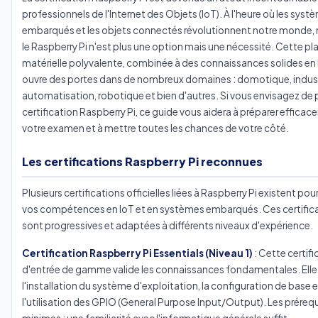
professionnels de l'Internet des Objets (IoT). À l'heure où les syst
embarqués et les objets connectés révolutionnent notre monde, m
le Raspberry Pi n'est plus une option mais une nécessité. Cette p
matérielle polyvalente, combinée à des connaissances solides en 
ouvre des portes dans de nombreux domaines : domotique, indust
automatisation, robotique et bien d'autres. Si vous envisagez de p
certification Raspberry Pi, ce guide vous aidera à préparer effica
votre examen et à mettre toutes les chances de votre côté.
Les certifications Raspberry Pi reconnues
Plusieurs certifications officielles liées à Raspberry Pi existent pour
vos compétences en IoT et en systèmes embarqués. Ces certific
sont progressives et adaptées à différents niveaux d'expérience.
Certification Raspberry Pi Essentials (Niveau 1)
: Cette certifi
d'entrée de gamme valide les connaissances fondamentales. Elle
l'installation du système d'exploitation, la configuration de base e
l'utilisation des GPIO (General Purpose Input/Output). Les préreq