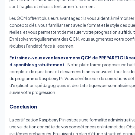
sont fragiles et nécessitent un renforcement.
Les QCM offrent plusieurs avantages : ils vous aident à mémoriser 
concepts clés, vous familiarisent avec le format et le style des qu
réelles, et vous permettent de mesurer votre progression au fil du
En résolvant régulièrement des QCM, vous augmentez votre confi
réduisez l'anxiété face à l'examen.
Entraînez-vous avec les examens QCM de PREPARETOI Ac
disponibles gratuitement !
Notre plateforme propose une batt
complète de questions et d'examens blancs couvrant tous les d
du programme Raspberry Pi. Vous bénéficierez de corrections déta
d'explications pédagogiques et de statistiques personnalisées p
suivre votre progression.
Conclusion
La certification Raspberry Pi n'est pas une formalité administrative
une validation concrète de vos compétences en Internet des Obje
systèmes embarqués. En suivant un plan d'étude structuré, en pr