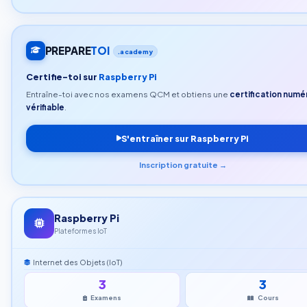
PREPARE
TOI
.academy
Certifie-toi sur
Raspberry Pi
Entraîne-toi avec nos examens QCM et obtiens une
certification numé
vérifiable
.
S'entraîner sur Raspberry Pi
Inscription gratuite →
Raspberry Pi
Plateformes IoT
Internet des Objets (IoT)
3
3
Examens
Cours