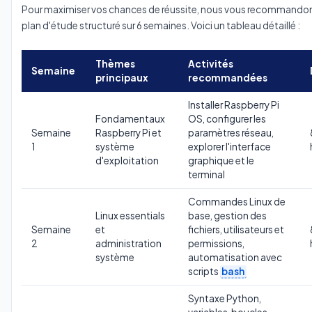
Pour maximiser vos chances de réussite, nous vous recommando
plan d'étude structuré sur 6 semaines. Voici un tableau détaillé :
Thèmes
Activités
Semaine
principaux
recommandées
Installer Raspberry Pi
Fondamentaux
OS, configurer les
Semaine
Raspberry Pi et
paramètres réseau,
1
système
explorer l'interface
d'exploitation
graphique et le
terminal
Commandes Linux de
Linux essentials
base, gestion des
Semaine
et
fichiers, utilisateurs et
2
administration
permissions,
système
automatisation avec
scripts
bash
Syntaxe Python,