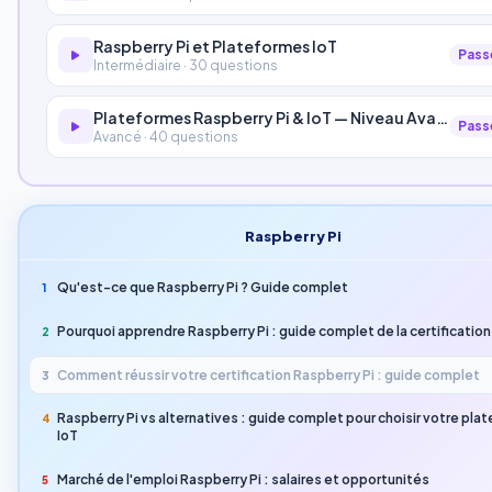
Raspberry Pi et Plateformes IoT
Pass
Intermédiaire · 30 questions
Plateformes Raspberry Pi & IoT — Niveau Avancé
Pass
Avancé · 40 questions
Raspberry Pi
Qu'est-ce que Raspberry Pi ? Guide complet
1
Pourquoi apprendre Raspberry Pi : guide complet de la certification
2
Comment réussir votre certification Raspberry Pi : guide complet
3
Raspberry Pi vs alternatives : guide complet pour choisir votre pla
4
IoT
Marché de l'emploi Raspberry Pi : salaires et opportunités
5