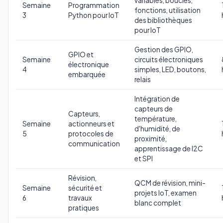
variables, boucles,
Semaine
Programmation
fonctions, utilisation
3
Python pour IoT
des bibliothèques
pour IoT
Gestion des GPIO,
GPIO et
Semaine
circuits électroniques
électronique
4
simples, LED, boutons,
embarquée
relais
Intégration de
capteurs de
Capteurs,
température,
Semaine
actionneurs et
d'humidité, de
5
protocoles de
proximité,
communication
apprentissage de I2C
et SPI
Révision,
QCM de révision, mini-
Semaine
sécurité et
projets IoT, examen
6
travaux
blanc complet
pratiques