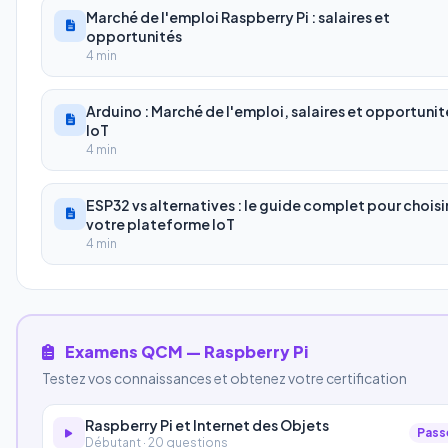
Marché de l'emploi Raspberry Pi : salaires et
opportunités
4 min
Arduino : Marché de l'emploi, salaires et opportunit
IoT
4 min
ESP32 vs alternatives : le guide complet pour choisi
votre plateforme IoT
4 min
Examens QCM — Raspberry Pi
Testez vos connaissances et obtenez votre certification
Raspberry Pi et Internet des Objets
Pass
Débutant · 20 questions