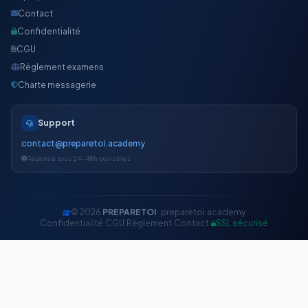
Contact
Confidentialité
CGU
Règlement examens
Charte messagerie
Support
contact@preparetoi.academy
Réponse sous 24-48h ouvrables
© 2026
PREPARETOI
· preparetoi.academy
Confidentialité
·
CGU
·
Règlement
·
Contact
·
SSL sécurisé