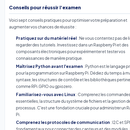
Conseils pour réussir l'examen
Voici sept conseils pratiques pour optimiser votre préparation et
augmenter vos chances de réussite :
Pratiquez sur du matériel réel
: Ne vous contentez pas de li
regarder des tutoriels. Investissez dans un Raspberry Pi et des
composants électroniques pour expérimenter et tester vos
connaissances de manière pratique.
Maîtrisez Python avant l'examen
: Python est le langage pr
pour la programmation sur Raspberry Pi. Dédiez du temps à maî
syntaxe, les structures de contrôle et les bibliothèques pertin
comme RPi.GPIO ou gpiozero.
Familiarisez-vous avec Linux
: Comprenez les commandes
essentielles, la structure du système de fichiers et la gestion d
processus. C'est une fondation cruciale pour administrer un 
Pi.
Comprenez les protocoles de communication
: I2C et SP
fondamentaux pour connecter des capteurs et des modules. 