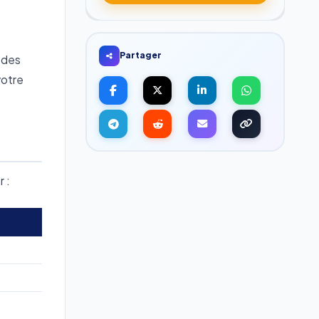
Partager
 des
votre
 :