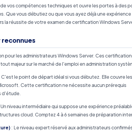
lide vos compétences techniques et ouvre les portes à des p
lles. Que vous débutiez ou que vous ayez déjà une expérience
ers la réussite de votre examen de certification Windows Serv
r reconnues
ion pour les administrateurs Windows Server. Ces certification
out majeur sur le marché de l'emploi en administration systè
: C'est le point de départ idéal si vous débutez. Elle couvre le
icrosoft. Cette certification ne nécessite aucun prérequis
s d'étude.
 Un niveau intermédiaire qui suppose une expérience préalab
ructures cloud. Comptez 4 à 6 semaines de préparation inte
zure)
: Le niveau expert réservé aux administrateurs confirmé