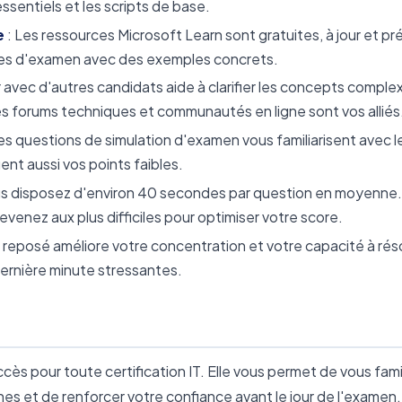
sentiels et les scripts de base.
e
: Les ressources Microsoft Learn sont gratuites, à jour et p
ines d'examen avec des exemples concrets.
 avec d'autres candidats aide à clarifier les concepts comple
es forums techniques et communautés en ligne sont vos alliés
es questions de simulation d'examen vous familiarisent avec l
ient aussi vos points faibles.
us disposez d'environ 40 secondes par question en moyenne.
venez aux plus difficiles pour optimiser votre score.
t reposé améliore votre concentration et votre capacité à ré
 dernière minute stressantes.
ès pour toute certification IT. Elle vous permet de vous famil
unes et de renforcer votre confiance avant le jour de l'examen.