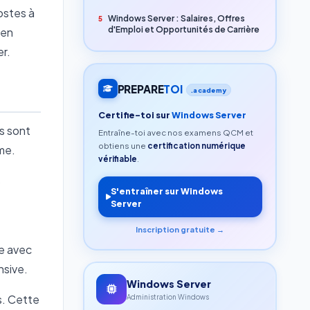
ostes à
Windows Server : Salaires, Offres
5
d'Emploi et Opportunités de Carrière
 en
er.
PREPARE
TOI
.academy
Certifie-toi sur
Windows Server
s sont
Entraîne-toi avec nos examens QCM et
obtiens une
certification numérique
me.
vérifiable
.
s
S'entraîner sur Windows
Server
Inscription gratuite →
le avec
nsive.
Windows Server
s. Cette
Administration Windows