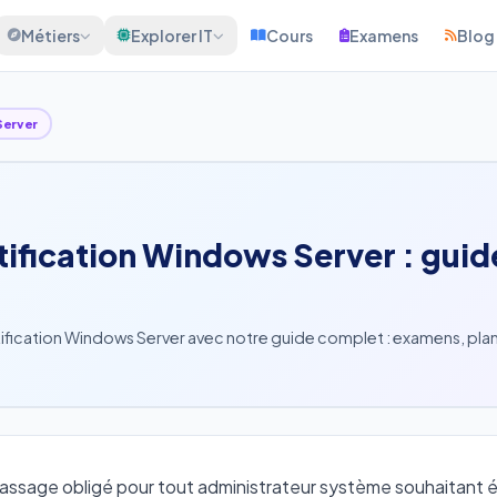
Métiers
Explorer IT
Cours
Examens
Blog
erver
ification Windows Server : guid
ication Windows Server avec notre guide complet : examens, pla
assage obligé pour tout administrateur système souhaitant 