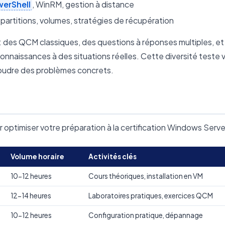
erShell
, WinRM, gestion à distance
 partitions, volumes, stratégies de récupération
 des QCM classiques, des questions à réponses multiples, et
onnaissances à des situations réelles. Cette diversité teste 
oudre des problèmes concrets.
r optimiser votre préparation à la certification Windows Server
Volume horaire
Activités clés
10-12 heures
Cours théoriques, installation en VM
12-14 heures
Laboratoires pratiques, exercices QCM
10-12 heures
Configuration pratique, dépannage