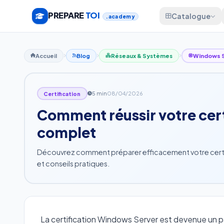
PREPARE
TOI
Catalogue
.academy
Accueil
Blog
Réseaux & Systèmes
Windows S
5 min
08/04/2026
Certification
Comment réussir votre cert
complet
Découvrez comment préparer efficacement votre certif
et conseils pratiques.
La certification Windows Server est devenue un p