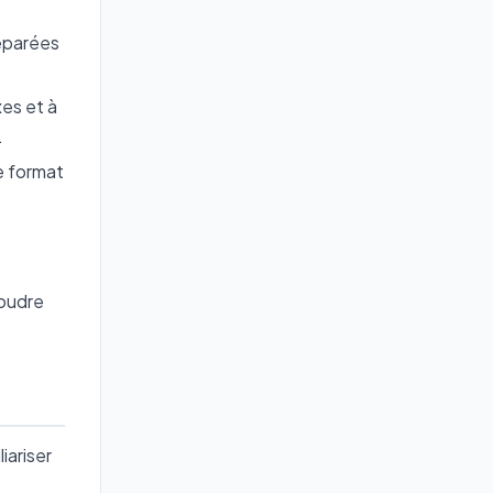
réparées
xes et à
.
e format
soudre
iariser