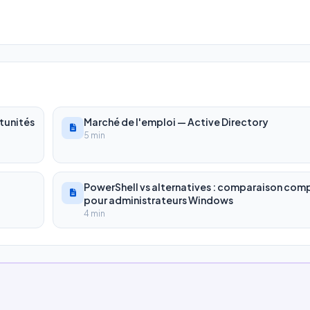
rtunités
Marché de l'emploi — Active Directory
5 min
PowerShell vs alternatives : comparaison com
pour administrateurs Windows
4 min