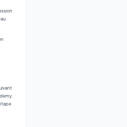
ession
eau.
on
uivant
ademy,
 étape
t