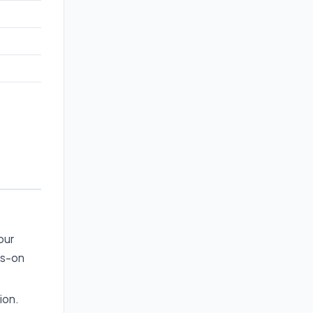
our
ds-on
ion.