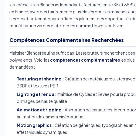
les spécialistes Blender indépendants facturent entre 35 et 85 € d
en France, avec des tarifs encore plus élevés pour les marchés an
Les projets internationaux offrent également des opportunités d
monétisation via des plateformes comme Upwork ou Fiverr.
Compétences Complémentaires Recherchées
Maîtriser Blender seul ne suffit pas. Les recruteurs recherchent des 
polyvalents. Voici les
compétences complémentaires
les plus
demandées :
Texturing et shading :
Création de matériaux réalistes avec 
BSDF et textures PBR
Lighting et rendu :
Maîtrise de Cycles et Eevee pour la prod
d'images de haute qualité
Animation et rigging :
Animation de caractères, locomotion
animation de caméra cinématique
Motion graphics :
Création de génériques, typographies ani
effets visuels dynamiques