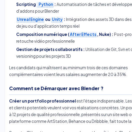
Scripting
Python
:
Automatisation de tâches et dévelop
d'addons pour Blender
Unreal Engine
ou
Unity
:
Intégration des assets 3D dans de
de jeu ou d'application temps réel
Composition numérique (
After Effects
, Nuke) :
Post-pro
retouche vidéo professionnelle
Gestion de projets collaboratifs :
Utilisation de Git, Svn et 
versioning pour les projets 3D
Les candidats qui maîtrisent au minimum trois de ces domaines
complémentaires voient leurs salaires augmenter de 20 à 35%.
Comment se Démarquer avec Blender ?
Créer un portfolio professionnel
est l'étape indispensable. Les
et clients potentiels veulent voir vos réalisations concrètes. Un po
à 12 projets de qualité professionnelle, présentés sur un site web 
plateforme comme ArtStation, Behance ou Dribbble, fait toute la 