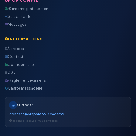
MON COMPTE
S'inscrire gratuitement
Se connecter
Messages
INFORMATIONS
À propos
Contact
Confidentialité
CGU
Règlement examens
Charte messagerie
Support
contact@preparetoi.academy
Réponse sous 24-48h ouvrables