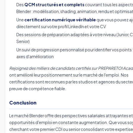
Des
QCM structurés et complets
couvrant tous les aspect
Blender : modélisation, shading, animation, rendu et optimisa
Une
certification numérique vérifiable
que vous pouvez aj
directement sur votre profil LinkedIn et votre CV
Des sessions de préparation adaptées à votre niveau (Junior, 
Senior)
Un suivi de progression personnalisé pour identifier vos points 
axes d'amélioration
Rejoignez des milliers de candidats certifiés sur PREPARETOI Ac
ont amélioré leur positionnement sur le marché de l'emploi. Nos
certifications sont reconnues par les studios et agences du sec
preuve de compétence fiable.
Conclusion
Le marché Blender offre des perspectives salariales attrayantes e
opportunités d'emploi en constante augmentation. Que vous soy
cherchant votre premier CDI ou senior consolidant votre expertise