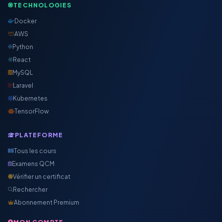
TECHNOLOGIES
Docker
AWS
Python
React
MySQL
Laravel
Kubernetes
TensorFlow
PLATEFORME
Tous les cours
Examens QCM
Vérifier un certificat
Rechercher
Abonnement Premium