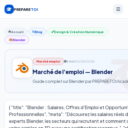
PREPARE
TOI
Accueil
Blog
Design & Création Numérique
Blender
5 min
10/04/2026
Marché emploi
Marché de l'emploi — Blender
Guide complet sur Blender par PREPARETOI Aca
{ "title": "Blender : Salaires, Offres d'Emploi et Opportun
Professionnelles", "meta": "Découvrez les salaires réels 
experts Blender, les secteurs qui recrutent et comment 
votre carrière en 3D avec une certification reconnue.", "s