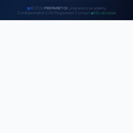
© 2026
PREPARETOI
· preparetoi.academy
Confidentialité
·
CGU
·
Règlement
·
Contact
·
SSL sécurisé