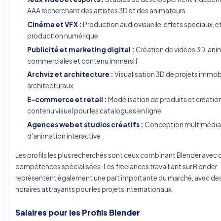
AAA recherchant des artistes 3D et des animateurs
Cinéma et VFX :
Production audiovisuelle, effets spéciaux, e
production numérique
Publicité et marketing digital :
Création de vidéos 3D, ani
commerciales et contenu immersif
Archviz et architecture :
Visualisation 3D de projets immobi
architecturaux
E-commerce et retail :
Modélisation de produits et créatio
contenu visuel pour les catalogues en ligne
Agences web et studios créatifs :
Conception multimédia 
d'animation interactive
Les profils les plus recherchés sont ceux combinant Blender avec 
compétences spécialisées. Les freelances travaillant sur Blender
représentent également une part importante du marché, avec des 
horaires attrayants pour les projets internationaux.
Salaires pour les Profils Blender