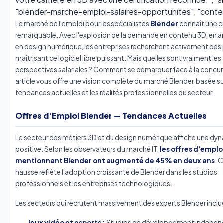
"blender-marche-emploi-salaires-opportunites", "conten
Le marché de l'emploi pour les spécialistes
Blender
connaît une c
remarquable. Avec l'explosion de la demande en contenu 3D, en a
en design numérique, les entreprises recherchent activement des p
maîtrisant ce logiciel libre puissant. Mais quelles sont vraiment les
perspectives salariales ? Comment se démarquer face à la concur
article vous offre une vision complète du marché Blender, basée su
tendances actuelles et les réalités professionnelles du secteur.
Offres d'Emploi Blender — Tendances Actuelles
Le secteur des métiers 3D et du design numérique affiche une dy
positive. Selon les observateurs du marché IT,
les offres d'emplo
mentionnant Blender ont augmenté de 45% en deux ans
. 
hausse reflète l'adoption croissante de Blender dans les studios
professionnels et les entreprises technologiques.
Les secteurs qui recrutent massivement des experts Blender inclue
Jeux vidéo et esports :
Studios de développement indepen