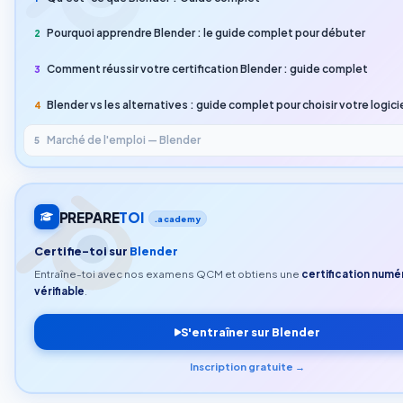
Pourquoi apprendre Blender : le guide complet pour débuter
2
Comment réussir votre certification Blender : guide complet
3
Blender vs les alternatives : guide complet pour choisir votre logici
4
Marché de l'emploi — Blender
5
PREPARE
TOI
.academy
Certifie-toi sur
Blender
Entraîne-toi avec nos examens QCM et obtiens une
certification numé
vérifiable
.
S'entraîner sur Blender
Inscription gratuite →