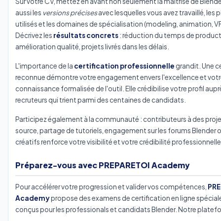
Sur votre CV, mettez en avant non seulement la maîtrise de Blende
aussi les
versions précises
avec lesquelles vous avez travaillé, les 
utilisés et les domaines de spécialisation (modeling, animation, VF
Décrivez les
résultats concrets
: réduction du temps de product
amélioration qualité, projets livrés dans les délais.
L'importance de la
certification professionnelle
grandit. Une ce
reconnue démontre votre engagement envers l'excellence et votr
connaissance formalisée de l'outil. Elle crédibilise votre profil aup
recruteurs qui trient parmi des centaines de candidats.
Participez également à la communauté : contributeurs à des proj
source, partage de tutoriels, engagement sur les forums Blender 
créatifs renforce votre visibilité et votre crédibilité professionnelle
Préparez-vous avec PREPARETOI Academy
Pour accélérer votre progression et valider vos compétences,
PRE
Academy
propose des examens de certification en ligne spécia
conçus pour les professionals et candidats Blender. Notre platefo