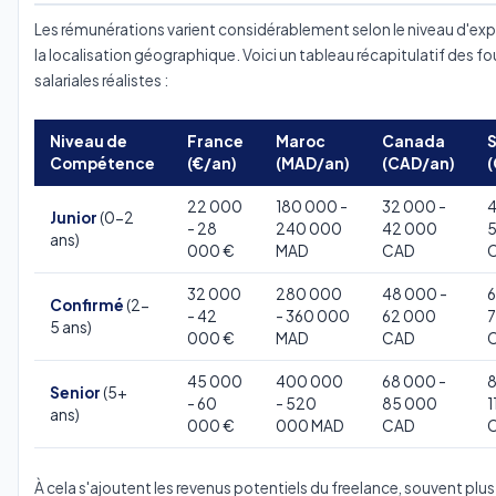
Les rémunérations varient considérablement selon le niveau d'exp
la localisation géographique. Voici un tableau récapitulatif des f
salariales réalistes :
Niveau de
France
Maroc
Canada
S
Compétence
(€/an)
(MAD/an)
(CAD/an)
22 000
180 000 -
32 000 -
4
Junior
(0-2
- 28
240 000
42 000
ans)
000 €
MAD
CAD
32 000
280 000
48 000 -
6
Confirmé
(2-
- 42
- 360 000
62 000
5 ans)
000 €
MAD
CAD
45 000
400 000
68 000 -
8
Senior
(5+
- 60
- 520
85 000
1
ans)
000 €
000 MAD
CAD
À cela s'ajoutent les revenus potentiels du freelance, souvent plus l