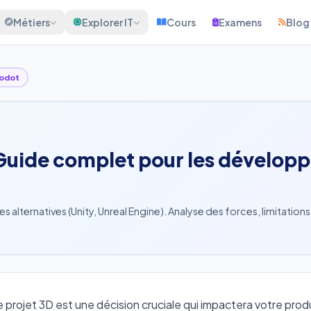
Métiers
Explorer IT
Cours
Examens
Blog
odot
: Guide complet pour les dévelop
lternatives (Unity, Unreal Engine). Analyse des forces, limitations
 projet 3D est une décision cruciale qui impactera votre produ