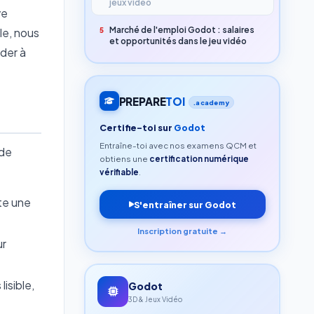
jeux vidéo
ve
Marché de l'emploi Godot : salaires
le, nous
5
et opportunités dans le jeu vidéo
der à
PREPARE
TOI
.academy
Certifie-toi sur
Godot
Entraîne-toi avec nos examens QCM et
 de
obtiens une
certification numérique
vérifiable
.
te une
S'entraîner sur Godot
Inscription gratuite →
ur
isible,
Godot
3D & Jeux Vidéo