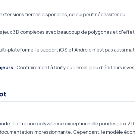
extensions tierces disponibles, ce qui peut nécessiter du
es jeux 3D complexes avec beaucoup de polygones et d'effet
ulti-plateforme, le support iOS et Android n'est pas aussi ma
jeurs
: Contrairement à Unity ou Unreal, peu d'éditeurs inves
ot
onde. Il offre une polyvalence exceptionnelle pour les jeux 2D
e documentation impressionnante. Cependant, le modèle éc