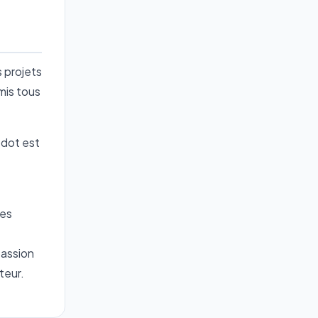
s projets
omis tous
odot est
ées
passion
teur.