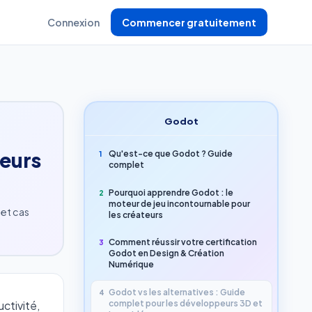
Connexion
Commencer gratuitement
Godot
peurs
Qu'est-ce que Godot ? Guide
1
complet
Pourquoi apprendre Godot : le
2
moteur de jeu incontournable pour
 et cas
les créateurs
Comment réussir votre certification
3
Godot en Design & Création
Numérique
Godot vs les alternatives : Guide
4
complet pour les développeurs 3D et
ctivité,