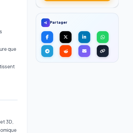
Partager
s
ture que
tissent
 et 3D,
onomique