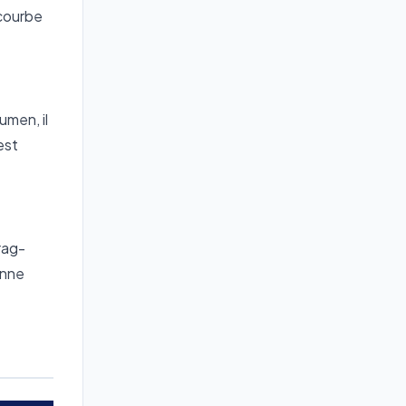
 courbe
umen, il
est
rag-
onne