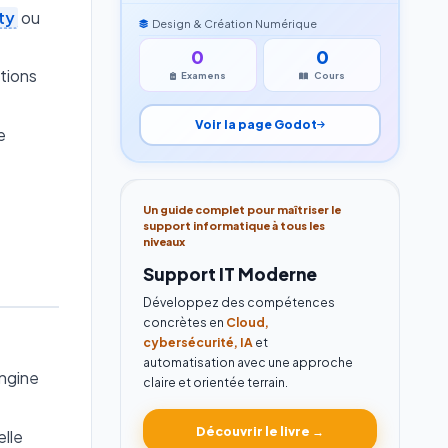
ty
ou
Design & Création Numérique
0
0
tions
Examens
Cours
Voir la page Godot
e
Un guide complet pour maîtriser le
support informatique à tous les
niveaux
Support IT Moderne
Développez des compétences
concrètes en
Cloud,
cybersécurité, IA
et
automatisation avec une approche
Engine
claire et orientée terrain.
Découvrir le livre →
elle