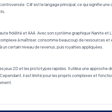
controversée. C# est le langage principal, ce qui signifie une
ts.
haute fidélité et AAA. Avec son système graphique Nanite et L
t complexe à maîtriser, consomme beaucoup de ressources et 
à un certain niveau de revenus, puis royalties appliquées.
es jeux 2D et les prototypes rapides. Il utilise une approche d
Cependant, il est limité pour les projets complexes et foncti
nement.