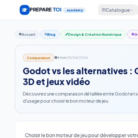
PREPARE
TOI
Catalogue
.academy
Accueil
Blog
Design & Création Numérique
G
4 min
09/04/2026
Comparaison
Godot vs les alternatives 
3D et jeux vidéo
Découvrez une comparaison détaillée entre Godot et ses a
d'usage pour choisir le bon moteur de jeu.
Choisir le bon moteur de jeu pour développer votre